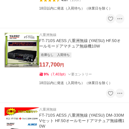
4.67
（
15
件
）
18日以内に発送（入荷待ち）（休業日を除く）
八重洲無線
FT-710S AESS 八重洲無線 (YAESU) HF.50オ
ールモードアマチュア無線機10W
在庫なし
入荷待ち
117,700
円
9
%
（
7,403
pt
）
要エントリー
18日以内に発送（入荷待ち）（休業日を除く）
八重洲無線
FT-710S AESS 八重洲無線 (YAESU) DM-330M
Vセット HF.50オールモードアマチュア無線機1
0W