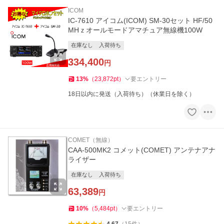
ICOM
IC-7610 アイコム(ICOM) SM-30セット HF/50
MHｚオールモードアマチュア無線機100W
在庫なし
入荷待ち
334,400
円
13
%
（
23,872
pt
）
要エントリー
18日以内に発送（入荷待ち）（休業日を除く）
COMET（無線）
CAA-500MK2 コメット(COMET) アンテナアナ
ライザー
在庫なし
入荷待ち
63,389
円
10
%
（
5,484
pt
）
要エントリー