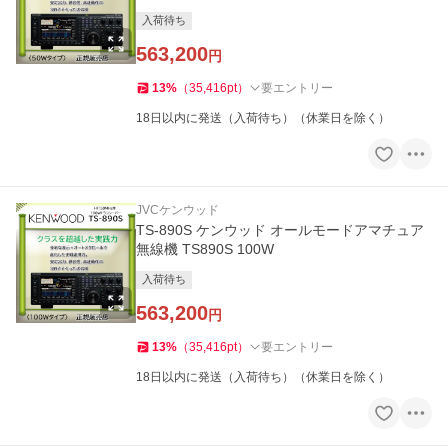
入荷待ち
563,200
円
13
%
（
35,416
pt
）
要エントリー
18日以内に発送（入荷待ち）（休業日を除く）
JVCケンウッド
TS-890S ケンウッド オールモードアマチュア
無線機 TS890S 100W
入荷待ち
563,200
円
13
%
（
35,416
pt
）
要エントリー
18日以内に発送（入荷待ち）（休業日を除く）