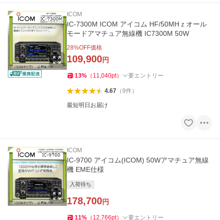
ICOM
IC-7300M ICOM アイコム HF/50MHｚオール
モードアマチュア無線機 IC7300M 50W
28
%OFF価格
109,900
円
13
%
（
11,040
pt
）
要エントリー
4.67
（
9
件
）
最短明日お届け
ICOM
IC-9700 アイコム(ICOM) 50Wアマチュア無線
機 EME仕様
入荷待ち
178,700
円
11
%
（
12,766
pt
）
要エントリー