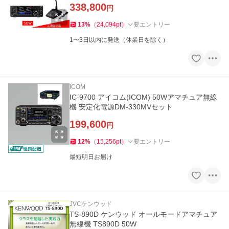
338,800
円
13
%
（
24,094
pt
）
要エントリー
1〜3日以内に発送（休業日を除く）
ICOM
IC-9700 アイコム(ICOM) 50Wアマチュア無線
機 安定化電源DM-330MVセット
199,600
円
12
%
（
15,256
pt
）
要エントリー
最短明日お届け
JVCケンウッド
TS-890D ケンウッド オールモードアマチュア
無線機 TS890D 50W