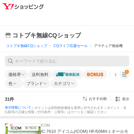
コトブキ無線CQショップ
コトブキ無線CQショップ
CQライフ応援セール
アマチュア無線機
1
価格帯
送料無料
すべての条
色
ブランド
カテゴリ
31
件
おすすめ順
表示
表示情報について
｜ポイントは原則税抜価格を基準に付与されます｜ポイント・支
払額等の正確な情報（付与条件・上限等）はカートをご確認ください
ICOM
IC-7610 アイコム(ICOM) HF/50MHｚオールモ