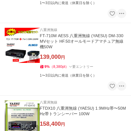
1〜3日以内に発送（休業日を除く）
八重洲無線
FT-710M AESS 八重洲無線 (YAESU) DM-330
MVセット HF.50オールモードアマチュア無線
機50W
139,000
円
9
%
（
8,380
pt
）
要エントリー
1〜3日以内に発送（休業日を除く）
八重洲無線
FTDX10 八重洲無線 (YAESU) 1.9MHz帯〜50M
Hz帯トランシーバー 100W
158,400
円