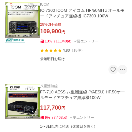
ICOM
IC-7300 ICOM アイコム HF/50MHｚオールモ
ードアマチュア無線機 IC7300 100W
28
%OFF価格
109,900
円
13
%
（
11,040
pt
）
要エントリー
4.83
（
18
件
）
最短明日お届け
八重洲無線
FT-710 AESS 八重洲無線 (YAESU) HF.50オー
ルモードアマチュア無線機100W
117,700
円
9
%
（
7,403
pt
）
要エントリー
1〜3日以内に発送（休業日を除く）