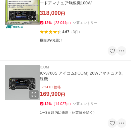
ードアマチュア無線機100W
318,000
円
13
%
（
23,044
pt
）
要エントリー
4.67
（
3
件
）
最短8/9お届け
ICOM
IC-9700S アイコム(ICOM) 20Wアマチュア無
線機
17
%OFF価格
169,900
円
12
%
（
14,027
pt
）
要エントリー
1〜3日以内に発送（休業日を除く）