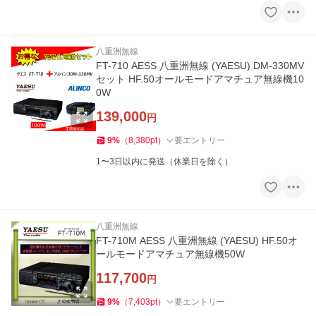
八重洲無線
FT-710 AESS 八重洲無線 (YAESU) DM-330MV
セット HF.50オールモードアマチュア無線機10
0W
139,000
円
9
%
（
8,380
pt
）
要エントリー
1〜3日以内に発送（休業日を除く）
八重洲無線
FT-710M AESS 八重洲無線 (YAESU) HF.50オ
ールモードアマチュア無線機50W
117,700
円
9
%
（
7,403
pt
）
要エントリー