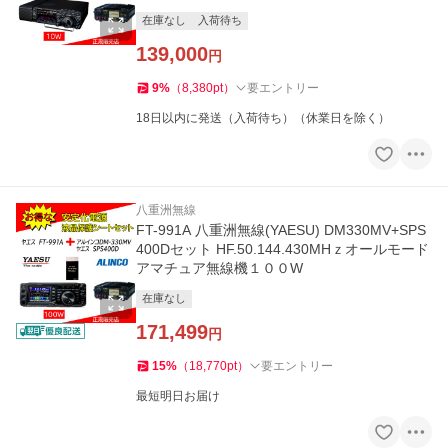
在庫なし
入荷待ち
139,000
円
9
%
（
8,380
pt
）
要エントリー
18日以内に発送（入荷待ち）（休業日を除く）
八重洲無線
FT-991A 八重洲無線(YAESU) DM330MV+SPS
400Dセット HF.50.144.430MHｚオールモード
アマチュア無線機１００W
在庫なし
171,499
円
15
%
（
18,770
pt
）
要エントリー
最短明日お届け