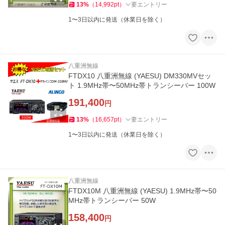
13
%
（
14,992
pt
）
要エントリー
1〜3日以内に発送（休業日を除く）
八重洲無線
FTDX10 八重洲無線 (YAESU) DM330MVセッ
ト 1.9MHz帯〜50MHz帯トランシーバー 100W
191,400
円
13
%
（
16,657
pt
）
要エントリー
1〜3日以内に発送（休業日を除く）
八重洲無線
FTDX10M 八重洲無線 (YAESU) 1.9MHz帯〜50
MHz帯トランシーバー 50W
158,400
円