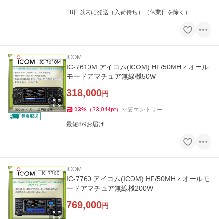
18日以内に発送（入荷待ち）（休業日を除く）
ICOM
IC-7610M アイコム(ICOM) HF/50MHｚオール
モードアマチュア無線機50W
318,000
円
13
%
（
23,044
pt
）
要エントリー
最短8/9お届け
ICOM
IC-7760 アイコム(ICOM) HF/50MHｚオールモ
ードアマチュア無線機200W
769,000
円