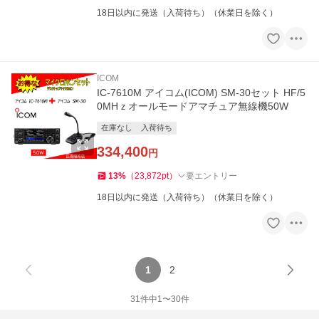
18日以内に発送（入荷待ち）（休業日を除く）
ICOM
IC-7610M アイコム(ICOM) SM-30セット HF/5
0MHｚオールモードアマチュア無線機50W
在庫なし
入荷待ち
334,400
円
13
%
（
23,872
pt
）
要エントリー
18日以内に発送（入荷待ち）（休業日を除く）
1
2
31
件中
1
〜
30
件