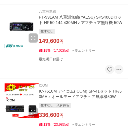
八重洲無線
FT-991AM 八重洲無線(YAESU) SPS400Dセッ
ト HF.50.144.430MHｚアマチュア無線機 50W
在庫なし
149,600
円
15
%
（
17,028
pt
）
要エントリー
最短明日お届け
ICOM
IC-7610M アイコム(ICOM) SP-41セット HF/5
0MHｚオールモードアマチュア無線機50W
在庫なし
入荷待ち
336,600
円
13
%
（
23,983
pt
）
要エントリー