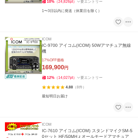
10
%
（
24,826
pt
）
要エントリー
1〜3日以内に発送（休業日を除く）
ICOM
IC-9700 アイコム(ICOM) 50Wアマチュア無線
機
17
%OFF価格
169,900
円
12
%
（
14,027
pt
）
要エントリー
4.88
（
8
件
）
最短明日お届け
ICOM
IC-7610 アイコム(ICOM) スタンドマイクSM-5
0セット HF/50MHｚオールモードアマチュア