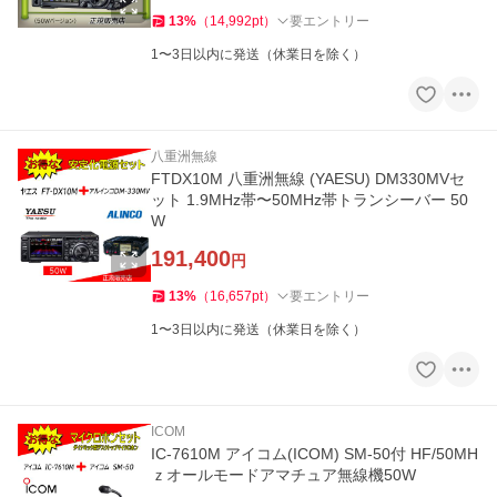
13
%
（
14,992
pt
）
要エントリー
1〜3日以内に発送（休業日を除く）
八重洲無線
FTDX10M 八重洲無線 (YAESU) DM330MVセ
ット 1.9MHz帯〜50MHz帯トランシーバー 50
W
191,400
円
13
%
（
16,657
pt
）
要エントリー
1〜3日以内に発送（休業日を除く）
ICOM
IC-7610M アイコム(ICOM) SM-50付 HF/50MH
ｚオールモードアマチュア無線機50W