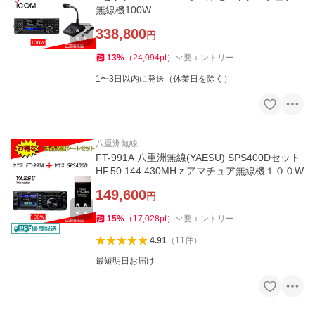
無線機100W
338,800
円
13
%
（
24,094
pt
）
要エントリー
1〜3日以内に発送（休業日を除く）
八重洲無線
FT-991A 八重洲無線(YAESU) SPS400Dセット
HF.50.144.430MHｚアマチュア無線機１００W
149,600
円
15
%
（
17,028
pt
）
要エントリー
4.91
（
11
件
）
最短明日お届け