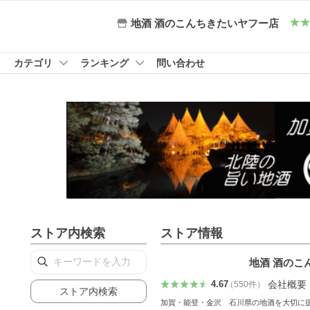
地酒 酒のこんちきたいヤフー店
カテゴリ
ランキング
問い合わせ
ストア内検索
ストア情報
地酒 酒のこ
会社概要
4.67
（
550
件
）
ストア内検索
加賀・能登・金沢 石川県の地酒を大切に扱