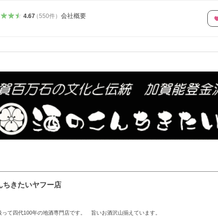
会社概要
4.67
（
550
件
）
んちきたいヤフー店
って四代100年の地酒専門店です。 旨いお酒沢山揃えています。