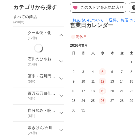
カテゴリから探す
このストアをお気に入り
すべての商品
お支払いについて
送料、お届け
(
490
件)
営業日カレンダー
クール便・化粧箱など
定休日
(
12
件)
2026年8月
日
月
火
水
木
金
土
石川のひやおろし季節限定酒
1
(
20
件)
2
3
4
5
6
7
8
酒米・石川門仕込みのお酒
(
5
件)
9
10
11
12
13
14
15
16
17
18
19
20
21
22
百万石乃白仕込みの石川の地酒
(
4
件)
23
24
25
26
27
28
29
自分飲み・晩酌お得セット
30
31
(
6
件)
常きげん/石川県加賀市の地酒
(
24
件)