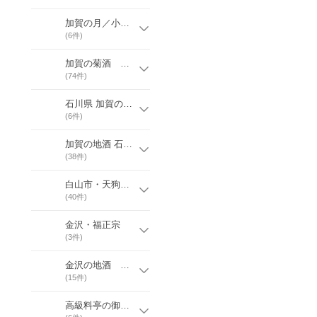
加賀の月／小松市 加越酒造
(
6
件)
加賀の菊酒 清酒 ≪菊姫≫
(
74
件)
石川県 加賀の地酒 白山菊酒 萬歳楽
(
6
件)
加賀の地酒 石川県白山市 ≪手取川≫
(
38
件)
白山市・天狗舞のコーナー
(
40
件)
金沢・福正宗
(
3
件)
金沢の地酒 ≪加賀鳶≫
(
15
件)
高級料亭の御贔屓、金沢の地酒≪黒帯≫