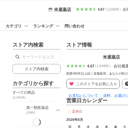
会
米屋薬店
4.67
（
1,048
件
）
カテゴリ
ランキング
問い合わせ
ストア内検索
ストア情報
米屋薬店
会社概
4.67
（
1,048
件
）
ストア内検索
創業400年以上続く老舗薬局。あなたの町の薬屋
カテゴリから探す
このストアをお気に入り
すべての商品
お支払いについて
送料、お届け
(
2,441
件)
営業日カレンダー
第一類医薬品
定休日
(
29
件)
2026年8月
日
月
火
水
木
金
土