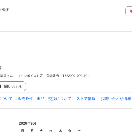
社概要
要
さん。 （インボイス対応 登録番号：T8220001000110）
問い合わせ
について
販売条件、返品、交換について
ストア情報
お問い合わせ情報
2026年9月
日
月
火
水
木
金
土