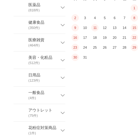
医薬品
1
(
818
件)
2
3
4
5
6
7
8
健康食品
(
350
件)
9
10
11
12
13
14
15
16
17
18
19
20
21
22
医療雑貨
(
464
件)
23
24
25
26
27
28
29
美容・化粧品
30
31
(
512
件)
日用品
(
123
件)
一般食品
(
4
件)
アウトレット
(
75
件)
花粉症対策商品
(
1
件)