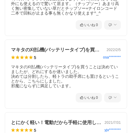
外にも使えるので驚いて居ます。（チップソー）あまり高
く無い密集していない草だとチップソー+ナイロンコード
二本で回転が止まる事も無くかなり使えます^_^
いいね
0
マキタの刈払機(バッテリータイプ)を買…
2022/2/5
5
osa********
マキタの刈払機(バッテリータイプ)を買うことは決めてい
ましたが、どれにするか迷いました。

決めては分割したら、軽トラの助手席にも置けるというこ
とから、こちらにしました。

邪魔にならずに満足しています。
いいね
0
とにかく軽い！電動だから手軽に使用して…
2021/7/31
5
yjx********