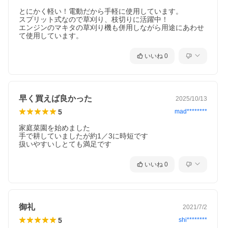
とにかく軽い！電動だから手軽に使用しています。

スプリット式なので草刈り、枝切りに活躍中！

エンジンのマキタの草刈り機も併用しながら用途にあわせ
て使用しています。
いいね
0
早く買えば良かった
2025/10/13
5
mad********
家庭菜園を始めました

手で耕していましたが約1／3に時短です

扱いやすいしとても満足です
いいね
0
御礼
2021/7/2
5
shi********