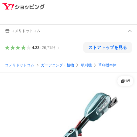
コメリドットコム
ストアトップを見る
4.22
（
26,715
件
）
コメリドットコム
ガーデニング・植物
草刈機
草刈機本体
1
/
5