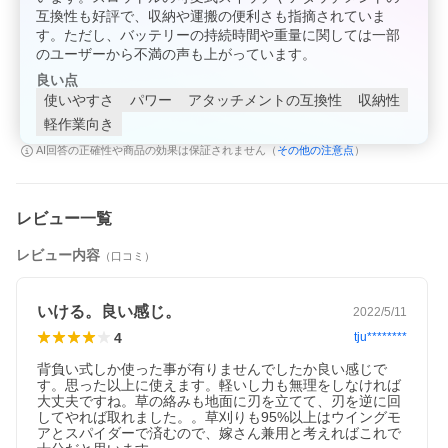
互換性も好評で、収納や運搬の便利さも指摘されていま
す。ただし、バッテリーの持続時間や重量に関しては一部
のユーザーから不満の声も上がっています。
良い点
使いやすさ
パワー
アタッチメントの互換性
収納性
軽作業向き
その他の注意点
AI回答の正確性や商品の効果は保証されません（
）
レビュー一覧
レビュー内容
（口コミ）
いける。良い感じ。
2022/5/11
4
tju********
背負い式しか使った事が有りませんでしたか良い感じで
す。思った以上に使えます。軽いし力も無理をしなければ
大丈夫ですね。草の絡みも地面に刃を立てて、刃を逆に回
してやれば取れました。。草刈りも95%以上はウイングモ
アとスパイダーで済むので、嫁さん兼用と考えればこれで