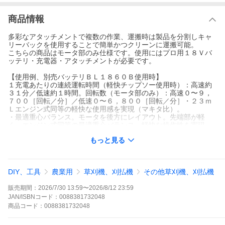
商品情報
多彩なアタッチメントで複数の作業、運搬時は製品を分割しキャ
リーバックを使用することで簡単かつクリーンに運搬可能。
こちらの商品はモータ部のみ仕様です。使用にはプロ用１８Ｖバ
ッテリ・充電器・アタッチメントが必要です。
【使用例、別売バッテリＢＬ１８６０Ｂ使用時】
１充電あたりの連続運転時間（軽快チップソー使用時）：高速約
３１分／低速約１時間。回転数（モータ部のみ）：高速０〜９，
７００［回転／分］／低速０〜６，８００［回転／分］・２３ｍ
Ｌエンジン式同等の軽快な使用感を実現（マキタ比）。
・最適重心バランス。モータを後方にレイアウト。先端部が軽
く、エンジン式同等の最適重心バランス。軽快な操作性を実現。
・キックバック時に刃物がストップ。
もっと見る
・ボタン２段変速＋無段変速トリガスイッチ。アタッチメントや
作業環境に応じた回転数へ簡単にコントロール可能。
・防滴・防じん「アプト」。
・アタッチメントは素早く簡単交換。
DIY、工具
農業用
草刈機、刈払機
その他草刈機、刈払機
・スプリットなので持ち運びもラクラク。分割できるので、車に
もサッと積めて持ち運びラクラク。
販売期間：
2026/7/30 13:59
〜
2026/8/12 23:59
JAN/ISBNコード：
0088381732048
商品
コード：
0088381732048