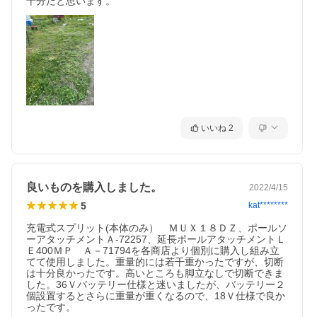
十分だと思います。
いいね
2
良いものを購入しました。
2022/4/15
5
kat********
充電式スプリット(本体のみ）　ＭＵＸ１８ＤＺ、ポールソ
ーアタッチメントＡ-72257、延長ポールアタッチメントＬ
Ｅ400ＭＰ　Ａ－71794を各商店より個別に購入し組み立
てて使用しました。重量的には若干重かったですが、切断
は十分良かったです。高いところも脚立なしで切断できま
した。36Ｖバッテリー仕様と迷いましたが、バッテリー２
個設置するとさらに重量が重くなるので、18Ｖ仕様で良か