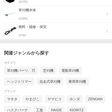
(
227
件)
草刈機本体
(
118
件)
燃料・補修・保安
(
47
件)
関連ジャンルから探す
カテゴリ
草刈機パーツ、刃
芝刈機
電動草刈機
ヘッジトリマー
自走式草刈機
乗用草刈機
ブランド
マキタ
やまびこ
ヤマビコ
ホンダ
ZENOAH
ハスクバーナ
工進
HAIGE
KIORITZ