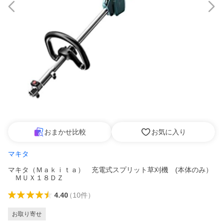
おまかせ比較
お気に入り
マキタ
マキタ（Ｍａｋｉｔａ） 充電式スプリット草刈機 (本体のみ）
ＭＵＸ１８ＤＺ
4.40
（
10
件
）
お取り寄せ