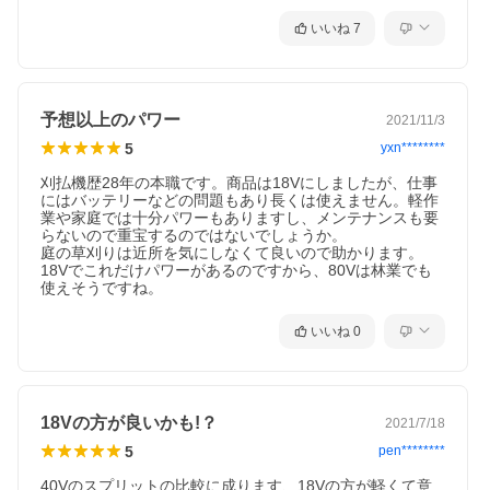
いいね
7
予想以上のパワー
2021/11/3
5
yxn********
刈払機歴28年の本職です。商品は18Vにしましたが、仕事
にはバッテリーなどの問題もあり長くは使えません。軽作
業や家庭では十分パワーもありますし、メンテナンスも要
らないので重宝するのではないでしょうか。

庭の草刈りは近所を気にしなくて良いので助かります。

18Vでこれだけパワーがあるのですから、80Vは林業でも
使えそうですね。
いいね
0
18Vの方が良いかも!？
2021/7/18
5
pen********
40Vのスプリットの比較に成ります、18Vの方が軽くて意