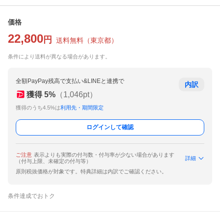
価格
22,800
円
送料無料
（
東京都
）
条件により送料が異なる場合があります。
全額PayPay残高で支払い&LINEと連携で
内訳
獲得
5
%
（
1,046
pt）
獲得のうち4.5%は
利用先・期間限定
ログインして確認
ご注意
表示よりも実際の付与数・付与率が少ない場合があります
詳細
（付与上限、未確定の付与等）
原則税抜価格が対象です。特典詳細は内訳でご確認ください。
条件達成でおトク