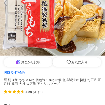
おまかせ比較
お気に入り
IRIS OHYAMA
餅 切り餅 もち 3.6kg 個包装 1.8kg×2個 低温製法米 切餅 お正月 正
月餅 徳用 大袋 大容量 アイリスフーズ
4.59
（
41
件
）