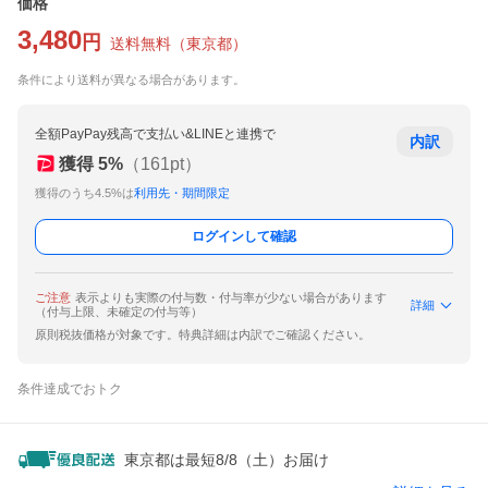
価格
3,480
円
送料無料
（
東京都
）
条件により送料が異なる場合があります。
全額PayPay残高で支払い&LINEと連携で
内訳
獲得
5
%
（
161
pt）
獲得のうち4.5%は
利用先・期間限定
ログインして確認
ご注意
表示よりも実際の付与数・付与率が少ない場合があります
詳細
（付与上限、未確定の付与等）
原則税抜価格が対象です。特典詳細は内訳でご確認ください。
条件達成でおトク
東京都は最短8/8（土）お届け