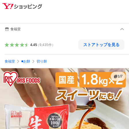
食福堂
ストアトップを見る
4.45
（
9,435
件
）
食福堂
■お餅
切り餅
1
/
7