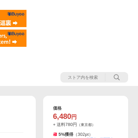
価格
6,480
円
+ 送料
780
円
（
東京都
）
5
%獲得
（
302
pt）