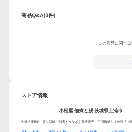
商品Q&A
(
0
件)
この
商品
に関する
ストア情報
小松屋 佃煮と鰻 茨城県土浦市
創業大正5年 霞ヶ浦畔で佃煮とうなぎを製造販売。手間暇惜しまぬ製法で
支払い方法
送料・お届け
返品・交換
ストア情報