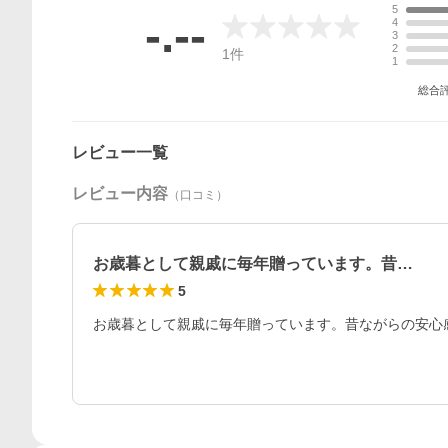
5
-.--
4
3
2
1
件
1
総合
レビュー一覧
レビュー内容
（口コミ）
お歳暮として親戚に毎年贈っています。昔…
5
お歳暮として親戚に毎年贈っています。昔ながらの安心