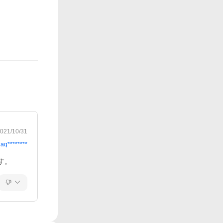
021/10/31
aq********
す。