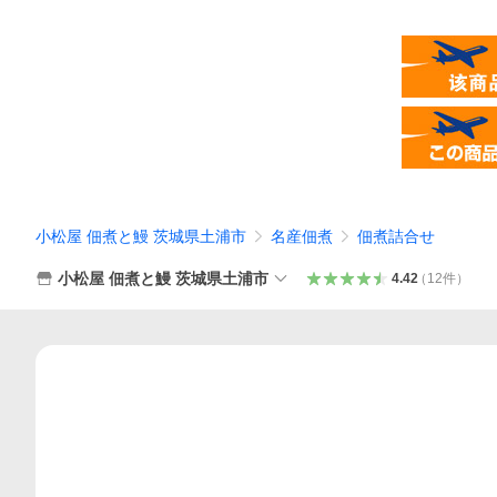
小松屋 佃煮と鰻 茨城県土浦市
名産佃煮
佃煮詰合せ
小松屋 佃煮と鰻 茨城県土浦市
4.42
（
12
件
）