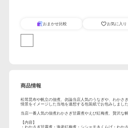
おまかせ比較
お気に入り
商品情報
松茸昆布や帆立の佃煮、勿論当店人気のうなぎや、わかさ
情景をイメージした当地を連想する包装紙でお包みしまし
当店一番人気の佃煮わかさぎ甘露煮やえび紅梅煮、贅沢な
【内容】
・わかさぎ甘露煮・海老紅梅煮・シシャモきくらげ・わか