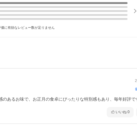
評価に有効なレビュー数が足りません
2
g
感のあるお味で、お正月の食卓にぴったりな特別感もあり、毎年好評で
いいね
0