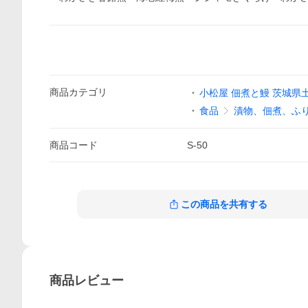
商品
カテゴリ
小松屋 佃煮と鰻 茨城県
食品
漬物、佃煮、ふ
商品
コード
S-50
この商品を共有する
商品
レビュー