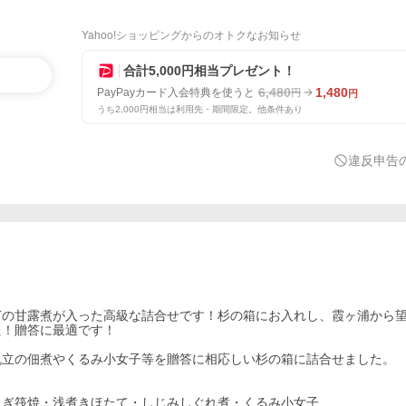
Yahoo!ショッピングからのオトクなお知らせ
合計5,000円相当プレゼント！
6,480
1,480
PayPayカード入会特典を使うと
円
円
うち2,000円相当は利用先・期間限定。他条件あり
違反申告
ぎの甘露煮が入った高級な詰合せです！杉の箱にお入れし、霞ヶ浦から
た！贈答に最適です！
帆立の佃煮やくるみ小女子等を贈答に相応しい杉の箱に詰合せました。
さぎ筏焼・浅煮きほたて・しじみしぐれ煮・くるみ小女子