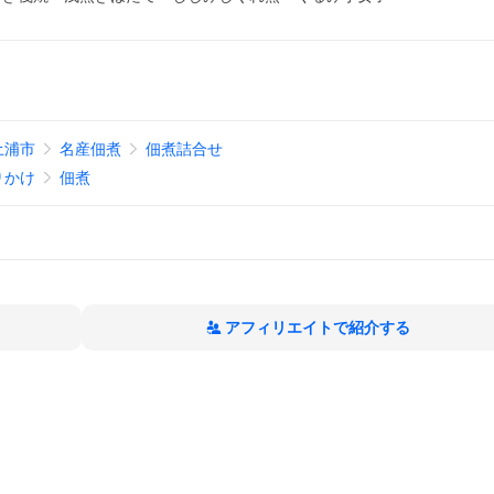
土浦市
名産佃煮
佃煮詰合せ
りかけ
佃煮
アフィリエイトで紹介する