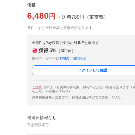
価格
6,480
円
+ 送料
780
円
（
東京都
）
条件により送料が異なる場合があります。
全額PayPay残高で支払い&LINEと連携で
獲得
5
%
（
302
pt）
獲得のうち4.5%は
利用先・期間限定
ログインして確認
ご注意
表示よりも実際の付与数・付与率が少ない場合があります（
与上限、未確定の付与等）
原則税抜価格が対象です。特典詳細は内訳でご確認ください。
発送日情報なし
置き配指定可