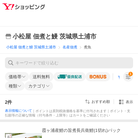
小松屋 佃煮と鰻 茨城県土浦市
小松屋 佃煮と鰻 茨城県土浦市
名産佃煮
煮魚
1
価格帯
送料無料
すべての条
種類
カテゴリ
2
件
おすすめ順
表示
表示情報について
｜ポイントは原則税抜価格を基準に付与されます｜ポイント・支
払額等の正確な情報（付与条件・上限等）はカートをご確認ください
霞ヶ浦産鯉の旨煮長兵衛鯉(1切れ)パック