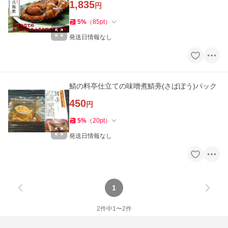
1,835
円
5
%
（
85
pt
）
発送日情報なし
鯖の料亭仕立ての味噌煮鯖蒡(さばぼう)パック
450
円
5
%
（
20
pt
）
発送日情報なし
1
2
件中
1
〜
2
件