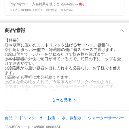
2,642
0
PayPayカード入会特典を使うと
円
円
うち2,000円相当は利用先・期間限定。他条件あり
商品情報
【特長】
◎冷蔵庫に置いたままドリンクを注げるサーバー。容量3L。
◎四角いタッパー型で、冷蔵庫の棚に省スペースで置けます。
◎蛇口付きで、レバーをひねるだけで飲み物を注げます。
◎本体容器の外側に蛇口が出ているので、蛇口の下にコップを受
けて注ぎやすい。
◎冷蔵庫から重い容器を出し入れする必要なし。お子様でも使え
ます。
◎高齢者も手軽に水分補給できます。
◎好きな飲み物を入れて、冷蔵庫内がドリンクバーのように。
◎フタが大きいのでフレーバーウォーター作りにも便利です。
◎パーツを外してスッキリ洗えます。
◎日本製
もっと見る
【仕様】
容量：3L
セット数：2個セット
食品
ドリンク、水、お酒
水、炭酸水
ウォーターサーバー
サイズ：148×245×135mm (蛇口を含む) ※蛇口を含まない容器部
分の奥行210mm
JAN/ISBNコード：
4956810806324
耐冷・耐熱温度：本体／-20度・90度、フタ／-20度・90度、蛇口