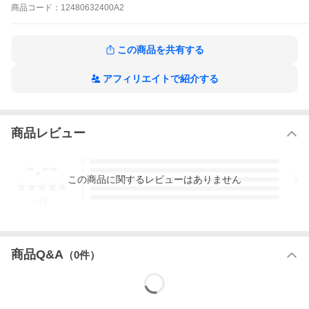
／-20度・90度
商品
コード：
12480632400A2
セット内容：本体容器、フタ、蛇口パーツ（蛇口、レバー付キャ
ップ、パッキン2個、接続パーツ）
材質：本体／ポリプロピレン、フタ／ポリプロピレン、蛇口／ポ
この商品を共有する
リプロピレン、蛇口内部バネ／ステンレス鋼、パッキン・キャッ
プ部／シリコーンゴム
原産国：日本
アフィリエイトで紹介する
商品レビュー
-.--
5
4
この
商品
に関するレビューはありません
3
2
1
-
件
商品Q&A
（
0
件）