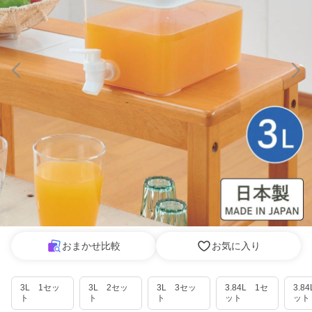
おまかせ比較
お気に入り
3L 1セッ
3L 2セッ
3L 3セッ
3.84L 1セ
3.8
ト
ト
ト
ット
ット