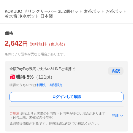
KOKUBO ドリンクサーバー 3L 2個セット 麦茶ポット お茶ポット
冷水筒 冷水ポット 日本製
価格
2,642
円
送料無料
（
東京都
）
条件により送料が異なる場合があります。
全額PayPay残高で支払い&LINEと連携で
内訳
獲得
5
%
（
121
pt）
獲得のうち4.5%は
利用先・期間限定
ログインして確認
ご注意
表示よりも実際の付与数・付与率が少ない場合があります
詳細
（付与上限、未確定の付与等）
原則税抜価格が対象です。特典詳細は内訳でご確認ください。