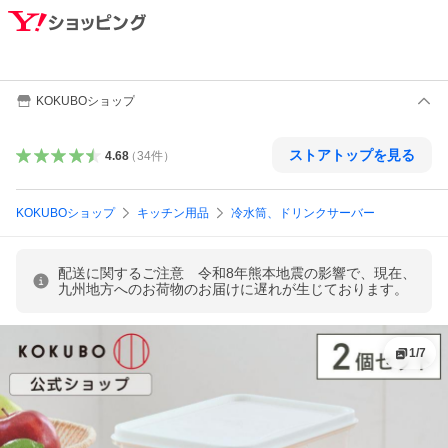
KOKUBOショップ
ストアトップを見る
4.68
（
34
件
）
KOKUBOショップ
キッチン用品
冷水筒、ドリンクサーバー
配送に関するご注意 令和8年熊本地震の影響で、現在、
九州地方へのお荷物のお届けに遅れが生じております。
1
/
7