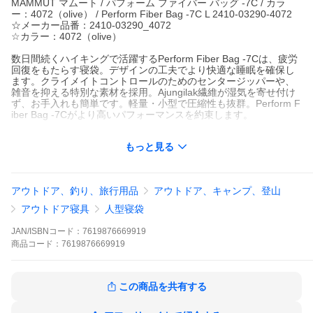
MAMMUT マムート / パフォーム ファイバー バッグ -7C / カラ
ー：4072（olive） / Perform Fiber Bag -7C L 2410-03290-4072
☆メーカー品番：2410-03290_4072
☆カラー：4072（olive）
数日間続くハイキングで活躍するPerform Fiber Bag -7Cは、疲労
回復をもたらす寝袋。デザインの工夫でより快適な睡眠を確保し
ます。クライメイトコントロールのためのセンタージッパーや、
雑音を抑える特別な素材を採用。Ajungilak繊維が湿気を寄せ付け
ず、お手入れも簡単です。軽量・小型で圧縮性も抜群。Perform F
iber Bag -7Cがより高いパフォーマンスを約束します。
・インナーの最大幅: 80 cm
もっと見る
・快適温度°C (EN 13537:2012): -1 °C
・快適温度°F (EN 13537:2012): 30 °F
・温度限界°C (EN 13537:2012): -18 °C
・温度限界°F (EN 13537:2012): -13 °C
アウトドア、釣り、旅行用品
アウトドア、キャンプ、登山
・インナーの幅(足部分): 55 cm
アウトドア寝具
人型寝袋
■特徴
・快適さと熱性能を向上させる、パーフェクトフィットのフード
JAN/ISBNコード：
7619876669919
とフットボックス設計、アナトミカルシェイプの断熱カラー
商品
コード：
7619876669919
・光学距離と方向が表示されるデジタルサーチで、フルグラフィ
ック表示による直感的で簡単な操作
・アナトミカルシェイプの着心地の良さ、ソフトなパッド入りヒ
ップ、ショルダー ストラップ
この商品を共有する
・カラーのタイインループ付き大型の取り外し可能タープ付属
・PHASEknit技術を採用した内ポケット