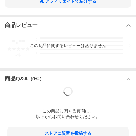
・リチウム対応: リチウムバッテリーも使用可能: 液漏れリスクが
アフィリエイトで紹介する
低く、低温でもより安定した電池動作が可能。電池寿命もアップ
(送信(SEND)モードで350時間)
・大きなブランケットとしても使用可
・スナップボタン付き隠し前立て
商品レビュー
・ショルダーハーネスの断熱ハイドレーション チューブカバー
・ダメージを受けても、従来の2.5 cm自己膨張式マットよりも優
れた断熱性を提供
-.--
5
・革新的なスプリット ウェビングテクノロジー
4
・ヘッドが傾斜した使いやすいデザイン
この
商品
に関するレビューはありません
3
・ジッパー改良により途中でのひっかりを防止
2
1
・キークリップ付きジッパー式ポケット
-
件
・エルゴノミックデザインで大型サイズの手にぴったりと収まる
カラビナ
■素材&テクノロジー
商品Q&A
（
0
件）
・Main Fabric 1 - 面材料 (B2B): 100% Nylon
・Lining 1 - 面材料 (B2B): 100% Polyester
・Main Fabric 1 (B2B): 100% Nylon
■Sustainability
・bluesign（R） PRODUCT
・Fair Wear
・PFCフリー耐久撥水(DWR)加工
この
商品
に関する質問は、
・リサイクル
以下からお問い合わせください。
ストアに質問を投稿する