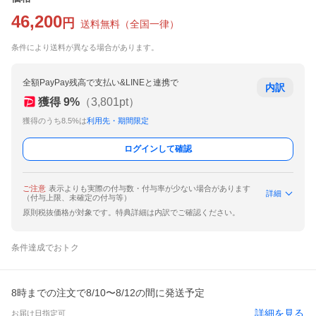
46,200
円
送料無料
（
全国一律
）
条件により送料が異なる場合があります。
全額PayPay残高で支払い&LINEと連携で
内訳
獲得
9
%
（
3,801
pt）
獲得のうち8.5%は
利用先・期間限定
ログインして確認
ご注意
表示よりも実際の付与数・付与率が少ない場合があります
詳細
（付与上限、未確定の付与等）
原則税抜価格が対象です。特典詳細は内訳でご確認ください。
条件達成でおトク
8時までの注文で8/10〜8/12の間に発送予定
詳細を見る
お届け日指定可