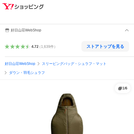
好日山荘WebShop
ストアトップを見る
4.72
（
1,639
件
）
好日山荘WebShop
スリーピングバッグ・シュラフ・マット
ダウン・羽毛シュラフ
1
/
6