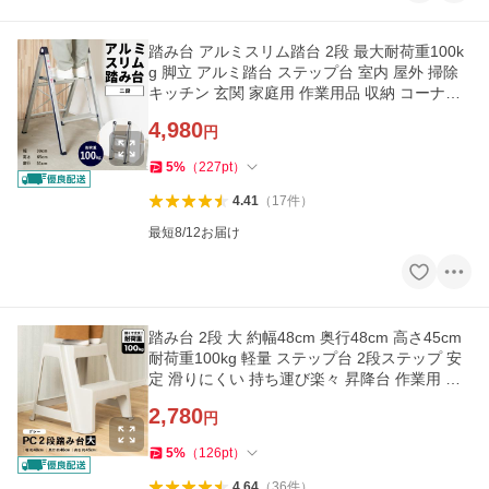
踏み台 アルミスリム踏台 2段 最大耐荷重100k
g 脚立 アルミ踏台 ステップ台 室内 屋外 掃除
キッチン 玄関 家庭用 作業用品 収納 コーナン
オリジナル
4,980
円
5
%
（
227
pt
）
4.41
（
17
件
）
最短8/12お届け
踏み台 2段 大 約幅48cm 奥行48cm 高さ45cm
耐荷重100kg 軽量 ステップ台 2段ステップ 安
定 滑りにくい 持ち運び楽々 昇降台 作業用 玄
関 コーナン
2,780
円
5
%
（
126
pt
）
4.64
（
36
件
）