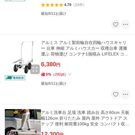
4.79
（
24
件
）
最短8/12お届け
アルミス アルミ製前輪自在四輪ハウスキャリ
ー 台車 伸縮 アルミハウスカー 収穫台車 運搬
運ぶ 荷物運び コンテナ1個積み LIFELEX コー
ナン
6,380
円
5
%
（
292
pt
）
最短8/12お届け
アルミ洗車台 足場 洗車 踏み台 高さ60cm 天板
幅126cm 折りたたみ 屋内 屋外 アウトドア ス
テップ 便利 耐荷重100kg 安全 コンパクト収納
コーナンオリジナル
12,300
円