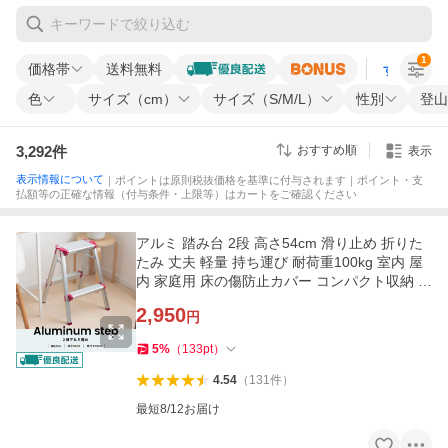
1
価格帯
送料無料
すべての条
色
サイズ（cm）
サイズ（S/M/L）
性別
登山
3,292
件
おすすめ順
表示
表示情報について
｜ポイントは原則税抜価格を基準に付与されます｜ポイント・支
払額等の正確な情報（付与条件・上限等）はカートをご確認ください
アルミ 踏み台 2段 高さ54cm 滑り止め 折りた
たみ 丈夫 軽量 持ち運び 耐荷重100kg 室内 屋
内 家庭用 床の傷防止カバー コンパクト収納 コ
ーナンオリジナル
2,950
円
5
%
（
133
pt
）
4.54
（
131
件
）
最短8/12お届け