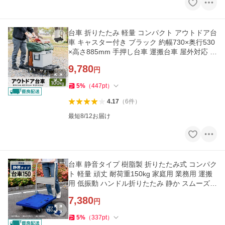
台車 折りたたみ 軽量 コンパクト アウトドア台
車 キャスター付き ブラック 約幅730×奥行530
×高さ885mm 手押し台車 運搬台車 屋外対応 LI
FELEX コーナン
9,780
円
5
%
（
447
pt
）
4.17
（
6
件
）
最短8/12お届け
台車 静音タイプ 樹脂製 折りたたみ式 コンパク
ト 軽量 頑丈 耐荷重150kg 家庭用 業務用 運搬
用 低振動 ハンドル折りたたみ 静か スムーズ L
IFELEX コーナン
7,380
円
5
%
（
337
pt
）