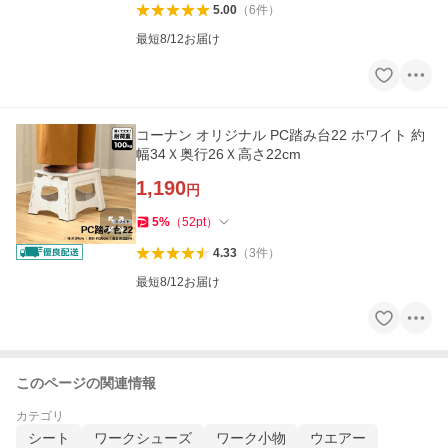
5.00
（
6
件
）
最短8/12お届け
コーナン オリジナル PC踏み台22 ホワイト 約
幅34Ｘ奥行26Ｘ高さ22cm
1,190
円
5
%
（
52
pt
）
4.33
（
3
件
）
最短8/12お届け
このページの関連情報
カテゴリ
シート
ワークシューズ
ワーク小物
ウエアー