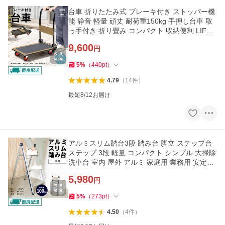
台車 折りたたみ式 ブレーキ付き ストッパー機
能 静音 軽量 頑丈 耐荷重150kg 手押し台車 取
っ手付き 折り畳み コンパクト 収納便利 LIFEL
EX コーナン
9,600
円
5
%
（
440
pt
）
4.79
（
14
件
）
最短8/12お届け
アルミスリム踏台3段 踏み台 脚立 ステップ台
ステップ 3段 軽量 コンパクト シンプル 大掃除
洗車台 室内 屋外 アルミ 家庭用 業務用 安定性
コーナン
5,980
円
5
%
（
273
pt
）
4.50
（
4
件
）