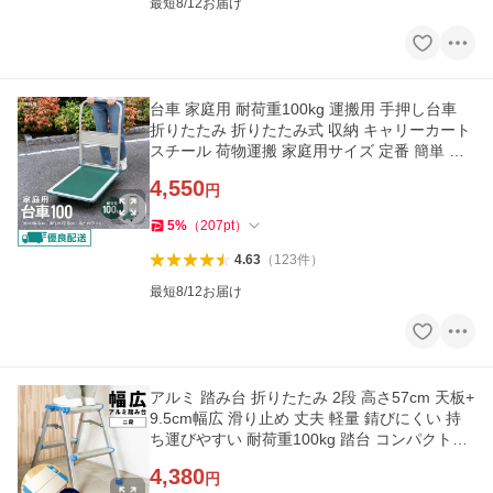
最短8/12お届け
台車 家庭用 耐荷重100kg 運搬用 手押し台車
折りたたみ 折りたたみ式 収納 キャリーカート
スチール 荷物運搬 家庭用サイズ 定番 簡単 奥
行 コーナン
4,550
円
5
%
（
207
pt
）
4.63
（
123
件
）
最短8/12お届け
アルミ 踏み台 折りたたみ 2段 高さ57cm 天板+
9.5cm幅広 滑り止め 丈夫 軽量 錆びにくい 持
ち運びやすい 耐荷重100kg 踏台 コンパクト収
納 コーナンオリジナル
4,380
円