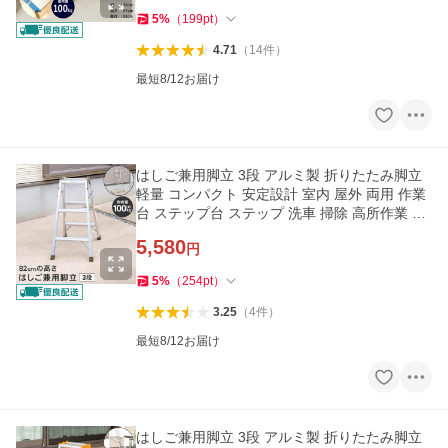
5
%
（
199
pt
）
4.71
（
14
件
）
最短8/12お届け
はしご兼用脚立 3段 アルミ製 折りたたみ脚立
軽量 コンパクト 安定設計 室内 屋外 両用 作業
台 ステップ台 ステップ 洗車 掃除 高所作業 LI
FELEX コーナン
5,580
円
5
%
（
254
pt
）
3.25
（
4
件
）
最短8/12お届け
はしご兼用脚立 3段 アルミ製 折りたたみ脚立