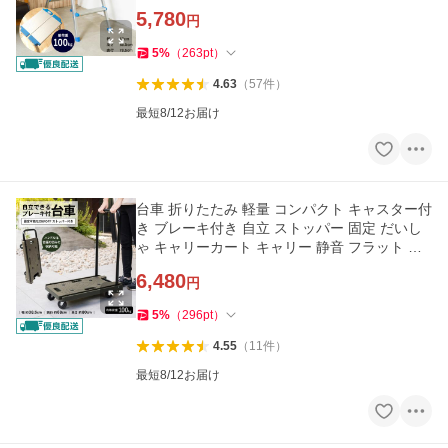
ーナンオリジナル
5,780
円
5
%
（
263
pt
）
4.63
（
57
件
）
最短8/12お届け
台車 折りたたみ 軽量 コンパクト キャスター付
き ブレーキ付き 自立 ストッパー 固定 だいし
ゃ キャリーカート キャリー 静音 フラット 家
庭用 コーナン
6,480
円
5
%
（
296
pt
）
4.55
（
11
件
）
最短8/12お届け