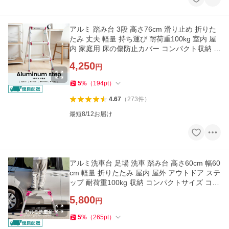
アルミ 踏み台 3段 高さ76cm 滑り止め 折りた
たみ 丈夫 軽量 持ち運び 耐荷重100kg 室内 屋
内 家庭用 床の傷防止カバー コンパクト収納 コ
ーナンオリジナル
4,250
円
5
%
（
194
pt
）
4.67
（
273
件
）
最短8/12お届け
アルミ洗車台 足場 洗車 踏み台 高さ60cm 幅60
cm 軽量 折りたたみ 屋内 屋外 アウトドア ステ
ップ 耐荷重100kg 収納 コンパクトサイズ コー
ナンオリジナル
5,800
円
5
%
（
265
pt
）