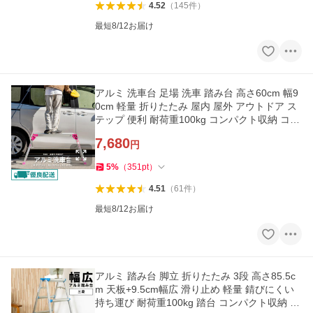
4.52
（
145
件
）
最短8/12お届け
アルミ 洗車台 足場 洗車 踏み台 高さ60cm 幅9
0cm 軽量 折りたたみ 屋内 屋外 アウトドア ス
テップ 便利 耐荷重100kg コンパクト収納 コー
ナンオリジナル
7,680
円
5
%
（
351
pt
）
4.51
（
61
件
）
最短8/12お届け
アルミ 踏み台 脚立 折りたたみ 3段 高さ85.5c
m 天板+9.5cm幅広 滑り止め 軽量 錆びにくい
持ち運び 耐荷重100kg 踏台 コンパクト収納 コ