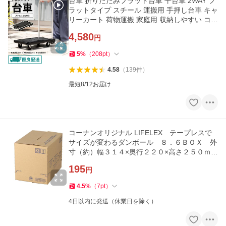
台車 折りたたみフラット台車 平台車 2WAY フ
ラットタイプ スチール 運搬用 手押し台車 キャ
リーカート 荷物運搬 家庭用 収納しやすい コー
ナン
4,580
円
5
%
（
208
pt
）
4.58
（
139
件
）
最短8/12お届け
コーナンオリジナル LIFELEX テープレスで
サイズが変わるダンボール ８．６ＢＯＸ 外
寸（約）幅３１４×奥行２２０×高さ２５０ｍ
ｍ 1枚
195
円
4.5
%
（
7
pt
）
4日以内に発送（休業日を除く）