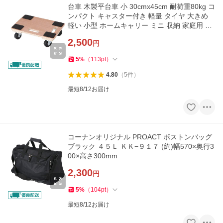
台車 木製平台車 小 30cmx45cm 耐荷重80kg コ
ンパクト キャスター付き 軽量 タイヤ 大きめ
軽い 小型 ホームキャリー ミニ 収納 家庭用 シ
ンプル
2,500
円
5
%
（
113
pt
）
4.80
（
5
件
）
最短8/12お届け
コーナンオリジナル PROACT ボストンバッグ
ブラック ４５Ｌ ＫＫ−９１７ (約)幅570×奥行3
00×高さ300mm
2,300
円
5
%
（
104
pt
）
最短8/12お届け