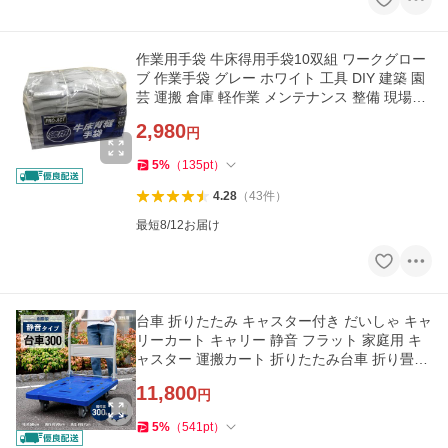
作業用手袋 牛床得用手袋10双組 ワークグロー
ブ 作業手袋 グレー ホワイト 工具 DIY 建築 園
芸 運搬 倉庫 軽作業 メンテナンス 整備 現場作
業 家庭用
2,980
円
5
%
（
135
pt
）
4.28
（
43
件
）
最短8/12お届け
台車 折りたたみ キャスター付き だいしゃ キャ
リーカート キャリー 静音 フラット 家庭用 キ
ャスター 運搬カート 折りたたみ台車 折り畳み
コーナン
11,800
円
5
%
（
541
pt
）