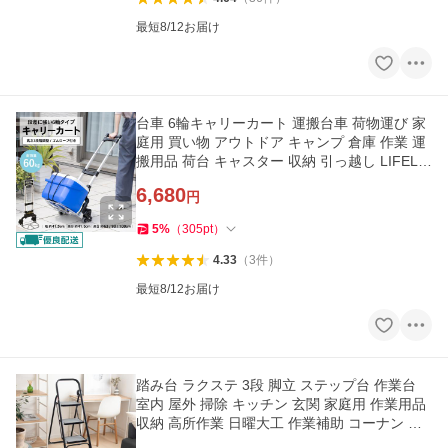
最短8/12お届け
台車 6輪キャリーカート 運搬台車 荷物運び 家
庭用 買い物 アウトドア キャンプ 倉庫 作業 運
搬用品 荷台 キャスター 収納 引っ越し LIFELE
X コーナン
6,680
円
5
%
（
305
pt
）
4.33
（
3
件
）
最短8/12お届け
踏み台 ラクステ 3段 脚立 ステップ台 作業台
室内 屋外 掃除 キッチン 玄関 家庭用 作業用品
収納 高所作業 日曜大工 作業補助 コーナン オ
リジナル