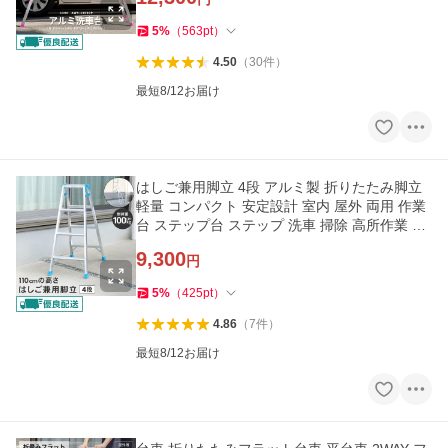
5
%
（
563
pt
）
4.50
（
30
件
）
最短8/12お届け
はしご兼用脚立 4段 アルミ製 折りたたみ脚立
軽量 コンパクト 安定設計 室内 屋外 両用 作業
台 ステップ台 ステップ 洗車 掃除 高所作業 LI
FELEX コーナン
9,300
円
5
%
（
425
pt
）
4.86
（
7
件
）
最短8/12お届け