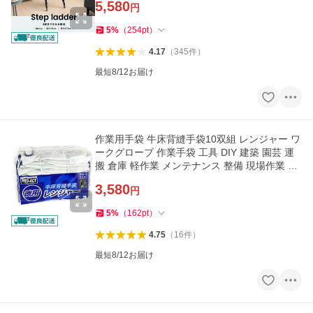
5,580
円
5
%
（
254
pt
）
4.17
（
345
件
）
最短8/12お届け
作業用手袋 牛床背縫手袋10双組 レンジャー ワ
ークグローブ 作業手袋 工具 DIY 建築 園芸 運
搬 倉庫 軽作業 メンテナンス 整備 現場作業 家
庭用
3,580
円
5
%
（
162
pt
）
4.75
（
16
件
）
最短8/12お届け