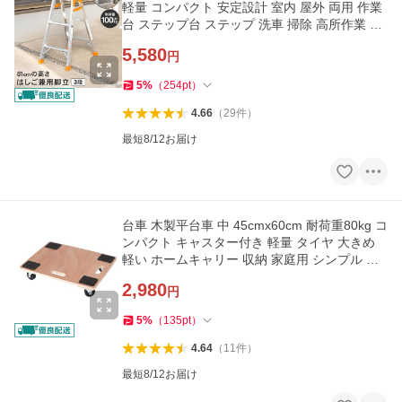
軽量 コンパクト 安定設計 室内 屋外 両用 作業
台 ステップ台 ステップ 洗車 掃除 高所作業 LI
FELEX コーナン
5,580
円
5
%
（
254
pt
）
4.66
（
29
件
）
最短8/12お届け
台車 木製平台車 中 45cmx60cm 耐荷重80kg コ
ンパクト キャスター付き 軽量 タイヤ 大きめ
軽い ホームキャリー 収納 家庭用 シンプル 荷
物運搬 コーナン
2,980
円
5
%
（
135
pt
）
4.64
（
11
件
）
最短8/12お届け