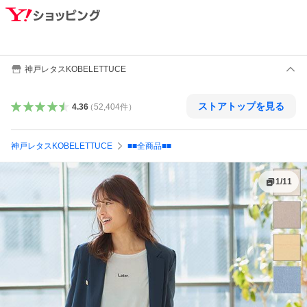
神戸レタスKOBELETTUCE
ストアトップを見る
4.36
（
52,404
件
）
神戸レタスKOBELETTUCE
■■全商品■■
1
/
11