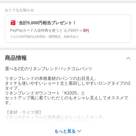
おトクなお知らせ
合計5,000円相当プレゼント！
2,750
0
PayPayカード入会特典を使うと
円
円
うち2,000円相当は利用先・期間限定。他条件あり
商品情報
選べる2丈のリネンブレンドバックゴムパンツ
リネンブレンドの本格素材のパンツのお目見え。
オトナも使いやすいショート丈と着回ししやすいロングタイプの2
タイプ。
リネンブレンドガウンコート「K1025」と
セットアップ風に着ていただくのもオシャレ見えしてオススメで
す。
【素材・サイズ感】
リネンのナチュラルな表面感とさらっとしたタッチ。
プチプライスとは思えない高見えする素材感。
どちらのタイプもウエストはすっきりとしたデザインで、
もっと見る
バックはゴム仕様。