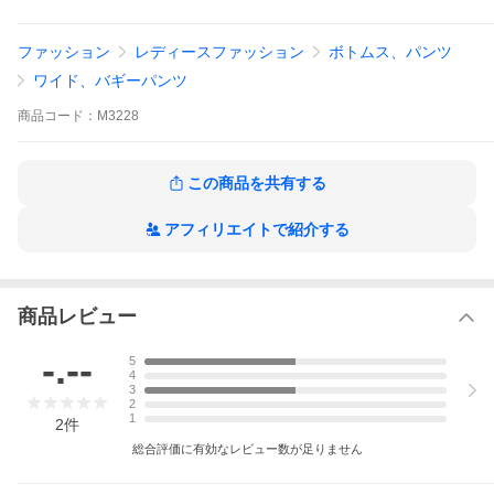
快適な穿き心地は魅力のひとつ。
※キャンセル/変更不可
ファッション
レディースファッション
ボトムス、パンツ
イエロー ブルー ベージュ
ワイド、バギーパンツ
商品
コード：
M3228
この商品を共有する
アフィリエイトで紹介する
商品レビュー
-.--
5
4
3
2
1
2
件
総合評価に有効なレビュー数が足りません