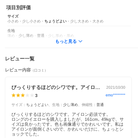
項目別評価
サイズ
小さめ
・
少し小さめ
・
ちょうどよい
・
少し大きめ
・
大きめ
生地
薄め
・
少し薄め
・
普通
・
少し厚め
・
厚め
もっと見る
レビュー一覧
レビュー内容
（口コミ）
びっくりするほどのシワです。アイロン必…
2021/10/30
3
emo********
サイズ
：
ちょうどよい
、
生地
：
少し薄め
、
伸縮性
：
普通
びっくりするほどのシワです。アイロン必須です。

ロングのイエローを購入しましたが、161cm､ 49kgで、サ
イズは良かったです。色も画像通りでかわいいです。私は
アイロンが面倒くさいので、かわいいだけに、ちょっとシ
ョックでした。