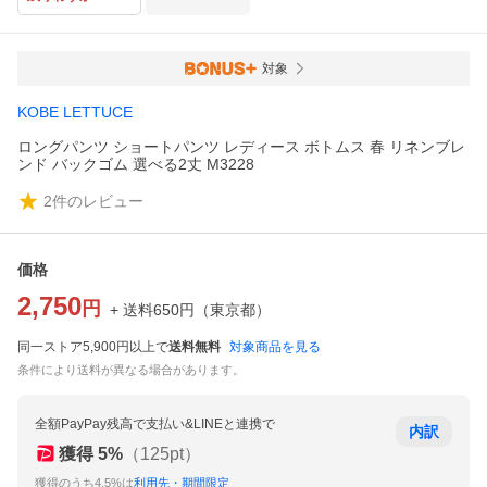
対象
KOBE LETTUCE
ロングパンツ ショートパンツ レディース ボトムス 春 リネンブレ
ンド バックゴム 選べる2丈 M3228
2
件のレビュー
価格
2,750
円
+ 送料
650
円
（
東京都
）
同一ストア5,900円以上で
送料無料
対象商品を見る
条件により送料が異なる場合があります。
全額PayPay残高で支払い&LINEと連携で
内訳
獲得
5
%
（
125
pt）
獲得のうち4.5%は
利用先・期間限定