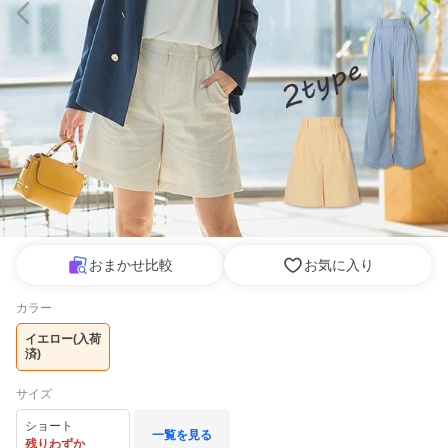
おまかせ比較
お気に入り
カラー
イエロー(入荷
済)
サイズ
ショート
一覧を見る
残りわずか