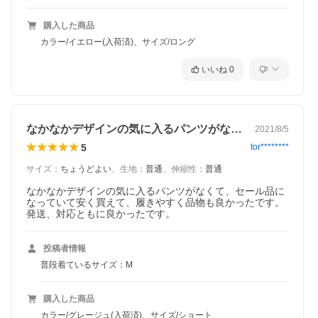
購入した商品
カラー/イエロー(入荷済)、サイズ/ロング
いいね
0
なかなかデザインの気に入るパンツがなく…
2021/8/5
5
tor********
サイズ
：
ちょうどよい
、
生地
：
普通
、
伸縮性
：
普通
なかなかデザインの気に入るパンツがなくて、セール品に
なっていて安く買えて、履きやすく品物も良かったです。
発送、対応ともに良かったです。
投稿者情報
普段着ているサイズ：M
購入した商品
カラー/グレージュ(入荷済)、サイズ/ショート