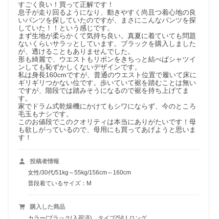
すごく良い！買って正解です！

息子が走り回るようになり、動きやすく尚且つ着心地の良
いパンツを探していたのですが、まさにこんなパンツを探
していた！！という感じです。

まず生地が柔らかくて気持ち良い。真夏に着ていても問題
ないくらいサラッとしています。ブラックを購入しました
が、透けることもありませんでした。

形も綺麗で、ウエストもリボンをきちっと結べばシャツイ
ンしても恥ずかしくないデザインです。

私は身長160cmですが、普通のウエスト位置で履いて床に
ギリギリつかない位です。歩いていて裾を踏むことは無い
ですが、階段では踏みそうになるので裾を持ち上げてま
す。

家でドラム式乾燥機にかけてもシワにならず、今のところ
毛玉もナシです。

このお値段でこのクオリティは本当にありがたいです！母
も欲しがっているので、母用にも買ってあげようと思いま
す！
投稿者情報
女性/30代/51kg～55kg/156cm～160cm
普段着ているサイズ：M
購入した商品
カラー/ブラック(入荷済)、タイプ/S/LLロング