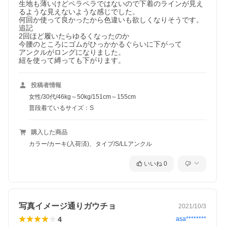
生地も薄いけどペラペラではないので下着のラインが見え
るような見えないような感じでした。

何回か使って良かったから色違いも欲しくなりそうです。

追記

2回ほど履いたらゆるくなったのか

今腰のところにゴムがひっかかるぐらいに下がって

アンクルがロングになりました。

紐を使って縛っても下がります。
投稿者情報
女性/30代/46kg～50kg/151cm～155cm
普段着ているサイズ：S
購入した商品
カラー/カーキ(入荷済)、タイプ/S/LLアンクル
いいね
0
写真イメージ通りガウチョ
2021/10/3
4
asa********