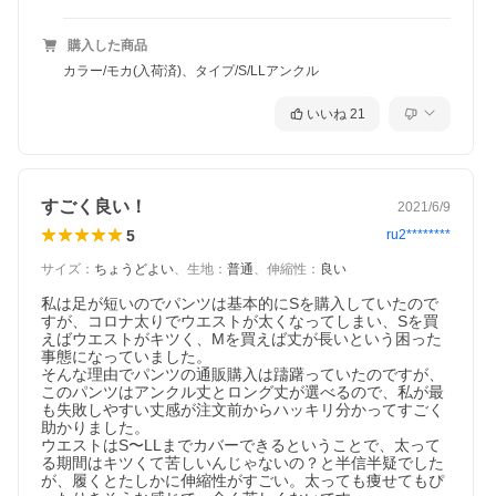
購入した商品
カラー/モカ(入荷済)、タイプ/S/LLアンクル
いいね
21
すごく良い！
2021/6/9
5
ru2********
サイズ
：
ちょうどよい
、
生地
：
普通
、
伸縮性
：
良い
私は足が短いのでパンツは基本的にSを購入していたので
すが、コロナ太りでウエストが太くなってしまい、Sを買
えばウエストがキツく、Mを買えば丈が長いという困った
事態になっていました。

そんな理由でパンツの通販購入は躊躇っていたのですが、
このパンツはアンクル丈とロング丈が選べるので、私が最
も失敗しやすい丈感が注文前からハッキリ分かってすごく
助かりました。

ウエストはS〜LLまでカバーできるということで、太って
る期間はキツくて苦しいんじゃないの？と半信半疑でした
が、履くとたしかに伸縮性がすごい。太っても痩せてもぴ