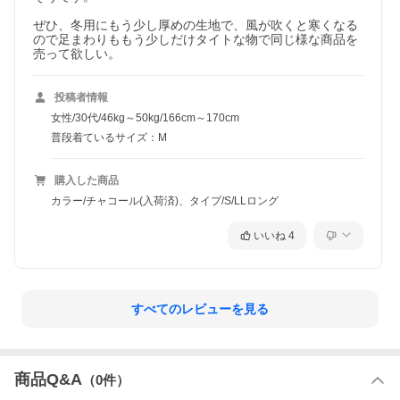
ぜひ、冬用にもう少し厚めの生地で、風が吹くと寒くなる
ので足まわりももう少しだけタイトな物で同じ様な商品を
売って欲しい。
投稿者情報
女性/30代/46kg～50kg/166cm～170cm
普段着ているサイズ：M
購入した商品
カラー/チャコール(入荷済)、タイプ/S/LLロング
いいね
4
すべてのレビューを見る
商品Q&A
（
0
件）