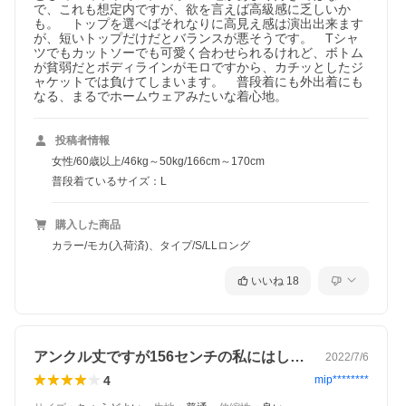
で、これも想定内ですが、欲を言えば高級感に乏しいか
も。　トップを選べばそれなりに高見え感は演出出来ます
が、短いトップだけだとバランスが悪そうです。　Tシャ
ツでもカットソーでも可愛く合わせられるけれど、ボトム
が貧弱だとボディラインがモロですから、カチッとしたジ
ャケットでは負けてしまいます。　普段着にも外出着にも
なる、まるでホームウェアみたいな着心地。　　
投稿者情報
女性/60歳以上/46kg～50kg/166cm～170cm
普段着ているサイズ：L
購入した商品
カラー/モカ(入荷済)、タイプ/S/LLロング
いいね
18
アンクル丈ですが156センチの私にはし…
2022/7/6
4
mip********