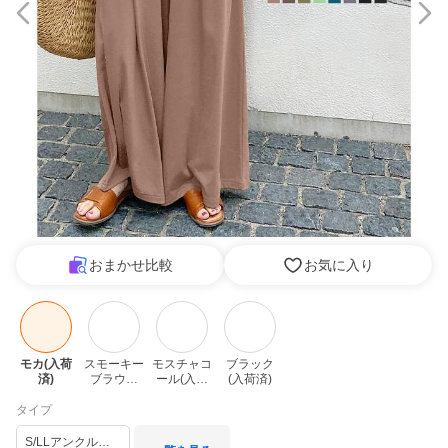
おまかせ比較
お気に入り
モカ(入荷
スモーキー
モスチャコ
ブラック
済)
ブラウン
ール(入荷
(入荷済)
(入荷済)
済)
タイプ
S/LLアンクルタイト