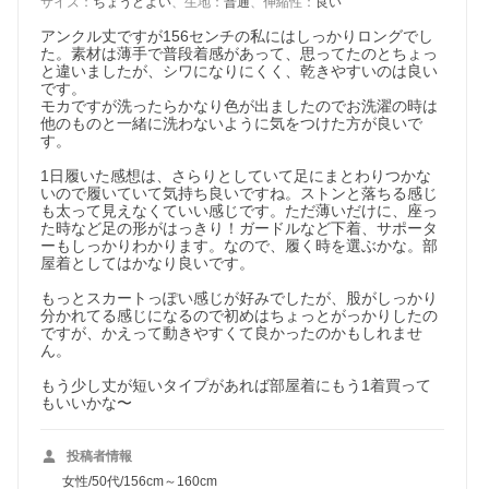
サイズ
：
ちょうどよい
、
生地
：
普通
、
伸縮性
：
良い
アンクル丈ですが156センチの私にはしっかりロングでし
た。素材は薄手で普段着感があって、思ってたのとちょっ
と違いましたが、シワになりにくく、乾きやすいのは良い
です。

モカですが洗ったらかなり色が出ましたのでお洗濯の時は
他のものと一緒に洗わないように気をつけた方が良いで
す。

1日履いた感想は、さらりとしていて足にまとわりつかな
いので履いていて気持ち良いですね。ストンと落ちる感じ
も太って見えなくていい感じです。ただ薄いだけに、座っ
た時など足の形がはっきり！ガードルなど下着、サポータ
ーもしっかりわかります。なので、履く時を選ぶかな。部
屋着としてはかなり良いです。

もっとスカートっぽい感じが好みでしたが、股がしっかり
分かれてる感じになるので初めはちょっとがっかりしたの
ですが、かえって動きやすくて良かったのかもしれませ
ん。

もう少し丈が短いタイプがあれば部屋着にもう1着買って
投稿者情報
女性/50代/156cm～160cm