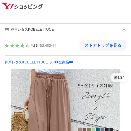
神戸レタスKOBELETTUCE
ストアトップを見る
4.36
（
52,402
件
）
神戸レタスKOBELETTUCE
■■全商品■■
1
/
24