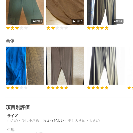
0:08
0:07
0:14
画像
項目別評価
サイズ
小さめ
・
少し小さめ
・
ちょうどよい
・
少し大きめ
・
大きめ
生地