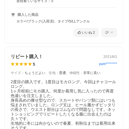
普段着ているサイズ：S
購入した商品
カラー/ブラック(入荷済)、タイプ/S/LLアンクル
いいね
2
リピート購入！
2021/6/1
5
yum********
サイズ
：
ちょうどよい
、
生地
：
普通
、
伸縮性
：
非常に良い
2度目の購入です。1度目はモカロング、今回はチャコール
ロング。

1ヶ月程前にモカ購入、何度か着用し気に入ったので再度
色違いを注文しました。

身長高めの痩せ型なので、スカートやパンツ類にはいつも
悩まされていました。ロング丈は、ヒール履かずピッタリ
の長さで、ウエスト部分はゴムなので問題なしです。ネッ
トショッピングでリピートしたくなる服に出会えたのは
久々です。

生地的に冬には向かないので春夏、初秋位までは着用出来
そうです。
