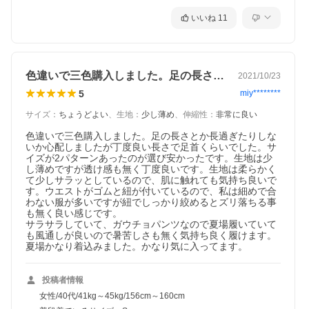
いいね
11
色違いで三色購入しました。足の長さとか…
2021/10/23
5
miy********
サイズ
：
ちょうどよい
、
生地
：
少し薄め
、
伸縮性
：
非常に良い
色違いで三色購入しました。足の長さとか長過ぎたりしな
いか心配しましたが丁度良い長さで足首くらいでした。サ
イズが2パターンあったのが選び安かったです。生地は少
し薄めですが透け感も無く丁度良いです。生地は柔らかく
て少しサラッとしているので、肌に触れても気持ち良いで
す。ウエストがゴムと紐が付いているので、私は細めで合
わない服が多いですが紐でしっかり絞めるとズリ落ちる事
も無く良い感じです。

サラサラしていて、ガウチョパンツなので夏場履いていて
も風通しが良いので暑苦しさも無く気持ち良く履けます。

夏場かなり着込みました。かなり気に入ってます。
投稿者情報
女性/40代/41kg～45kg/156cm～160cm