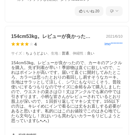
いいね
20
154cm53kg。レビューが良かった…
2021/6/10
4
imo********
サイズ
：
ちょうどよい
、
生地
：
普通
、
伸縮性
：
良い
154cm53kg。レビューが良かったので、カーキのアンクル
を購入。先ず到着が早い！季節物は直ぐに欲しいので、こ
れはポイントが高いです。届いて直ぐに開封してみたとこ
ろ、カラーは思ったとおりの着回しし易すそうなカーキ。
生地はサラッとして涼しく、シワにもなりにくそう。普段
使いにするつもりなのでサイズに余裕をみて購入しました
ので、ウエストの楽さは◎！丈はアンクルでも家の中では
引きずります。小柄な皆さんがレビューされているとおり
股上が深いので、１回折り返してマキシ丈です。155以下
の方は、キレイめにインで着るには丈をお直しする必要が
あると思います。私的にはこのお値段でこのはき心地でし
たら文句なし！次はいつも買わないカラーをリピしようと
思っています(｡•ᴗ•｡)