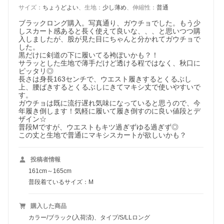
サイズ
：
ちょうどよい
、
生地
：
少し薄め
、
伸縮性
：
普通
ブラックロング購入。写真通り、ガウチョでした。もう少
しスカート感あると長く使えて良いな、、、と思いつつ購
入しましたが、股が見た目にちゃんと分かれてガウチョで
した。

黒だけに剣道の下に履いてる袴ぽいかも？！

サラッとした生地で薄手だけど透ける程ではなく、秋口に
ピッタリ◎

長さは身長163センチで、ウエスト履きするとくるぶし
上、腰ばきするとくるぶしにきてマキシ丈で使いやすいで
す。

ガウチョは既に流行遅れ気味になっていると思うので、今
年履き倒します！気軽に履いて履き倒すのに良い値段とデ
ザイン☆

普段Mですが、ウエストもキツ過ぎずゆる過ぎず◎

この丈と生地で普通にマキシスカートが欲しいかも？
投稿者情報
161cm～165cm
普段着ているサイズ：M
購入した商品
カラー/ブラック(入荷済)、タイプ/S/LLロング