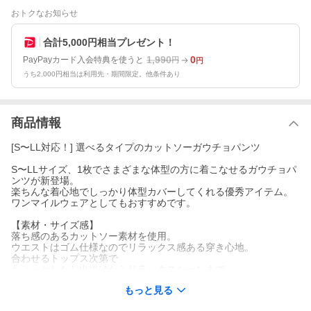
おトクなお知らせ
合計5,000円相当プレゼント！
1,990
0
PayPayカード入会特典を使うと
円
円
うち2,000円相当は利用先・期間限定。他条件あり
商品情報
[S〜LL対応！] 選べるタイプのカットソーガウチョパンツ
S〜LLサイズ、1枚でさまざまな体型の方に着こなせるガウチョパ
ンツが新登場。
楽ちんな着心地でしっかり体型カバーしてくれる優秀アイテム。
ワンマイルウェアとしてもおすすめです。
【素材・サイズ感】
落ち感のあるカットソー素材を使用。
ウエストはゴム仕様なのでリラックス感ある穿き心地。
合わせるトップス次第で
ちょっとしたお出掛けからリラックスシーンまで、
幅広く着まわせます。
もっと見る
※キャンセル/変更不可