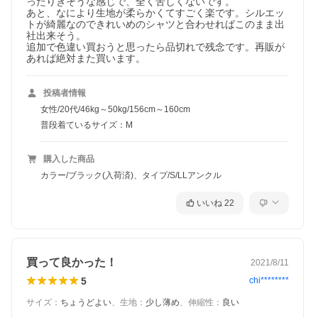
ったりきそうな感じで、全く苦しくないです。

あと、なにより生地が柔らかくてすごく楽です。シルエッ
トが綺麗なのできれいめのシャツと合わせればこのまま出
社出来そう。

追加で色違い買おうと思ったら品切れで残念です。再販が
あれば絶対また買います。
投稿者情報
女性/20代/46kg～50kg/156cm～160cm
普段着ているサイズ：M
購入した商品
カラー/ブラック(入荷済)、タイプ/S/LLアンクル
いいね
22
買って良かった！
2021/8/11
5
chi********
サイズ
：
ちょうどよい
、
生地
：
少し薄め
、
伸縮性
：
良い