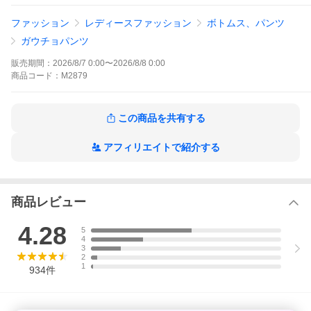
グリーン カーキ グレー ブラウン 黒 ブラック ブルー オーバーサ
ファッション
レディースファッション
ボトムス、パンツ
イズ チャコール ブラック 夏 骨スト おしゃれ ファッション 体型
カバー ロング丈 カジュアル カラーパンツ スラックス シワになら
ガウチョパンツ
ない ノンアイロン ロング丈
販売期間：
2026/8/7 0:00
〜
2026/8/8 0:00
商品
コード：
M2879
この商品を共有する
アフィリエイトで紹介する
商品レビュー
4.28
5
4
3
2
1
934
件