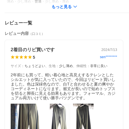
薄め
・
少し薄め
・
普通
・
少し厚め
・
厚め
もっと見る
レビュー一覧
レビュー内容
（口コミ）
2着目のリピ買いです
2024/7/13
5
sen********
サイズ
：
ちょうどよい
、
生地
：
少し薄め
、
伸縮性
：
非常に良い
2年前にも買って、軽い着心地と高見えするテレンとした
シルエットが気に入っていたので、今回はリピート買いし
ました。色は深緑色なので、白Tと合わせると夏の爽やか
コーディネートになります。裾丈が長いので短めトップス
を切ると脚長に見える効果もあります。フォーマル、カジ
ュアル両方いけて使い勝手バツグンです。