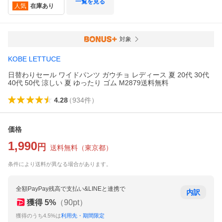
一覧を見る
人気
在庫あり
対象
KOBE LETTUCE
日替わりセール ワイドパンツ ガウチョ レディース 夏 20代 30代
40代 50代 涼しい 夏 ゆったり ゴム M2879送料無料
4.28
（
934
件
）
価格
1,990
円
送料無料
（
東京都
）
条件により送料が異なる場合があります。
全額PayPay残高で支払い&LINEと連携で
内訳
獲得
5
%
（
90
pt）
獲得のうち4.5%は
利用先・期間限定