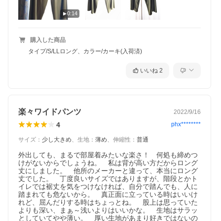
0:14
購入した商品
タイプ/S/LLロング、カラー/カーキ(入荷済)
いいね
2
楽々ワイドパンツ
2022/9/16
4
phx********
サイズ
：
少し大きめ
、
生地
：
薄め
、
伸縮性
：
普通
外出しても、まるで部屋着みたいな楽さ！　何処も締めつ
けがないからでしょうね。　私は背が高い方だからロング
丈にしました。　他所のメーカーと違って、本当にロング
丈でした。　丁度良いサイズではありますが、階段とかト
イレでは裾丈を気をつけなければ、自分で踏んでも、人に
踏まれても危ないから。　真正面に立っている時はいいけ
れど、屈んだりする時はちょっとね。　股上は思っていた
よりも深い、まぁ～浅いよりはいいかな。　生地はサラッ
としていてやや薄い。　厚い生地があまり好きではないの