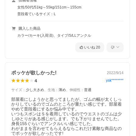
投稿者情報
女性/50代/51kg～55kg/151cm～155cm
普段着ているサイズ：L
購入した商品
カラー/カーキ(入荷済)、タイプ/S/LLアンクル
いいね
20
ポッケが欲しかった!
2022/9/14
4
ysk********
サイズ
：
少し大きめ
、
生地
：
薄め
、
伸縮性
：
普通
部屋着にしようかと思ってましたが、ゴムの幅が太くしっ
かりしているのでゴムのところが重たい感じです。部屋着
やめて普段着にするか悩み中です。

いつもスボンはＳを着用しているのでウエストのゴムは少
しゆとりがある感じがします。でも下がりませんでした。

身長155ぐらいでアンクルいい感じでした。

わがままを言わせてもらえるならこれだけ素敵な商品なの
でポッケが欲しかったです!
