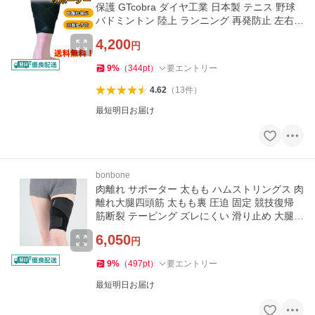
保護 GTcobra ダイヤ工業 日本製 テニス 野球
バドミントン 陸上 ランニング 再発防止 左右兼
用 接骨院推奨
4,200
円
9
%
（
344
pt
）
要エントリー
4.62
（
13
件
）
最短明日お届け
bonbone
肉離れ サポーター 太もも ハムストリングス 肉
離れ大腿四頭筋 太もも裏 圧迫 固定 競技復帰
筋断裂 テーピング ズレにくい 滑り止め 大腿部
スポーツ専用
6,050
円
9
%
（
497
pt
）
要エントリー
最短明日お届け