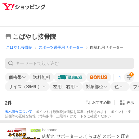
こばやし接骨院
こばやし接骨院
スポーツ選手用サポーター
肉離れ用サポーター
1
価格帯
送料無料
すべての条
サイズ（S/M/L）
左用、右用
対象部位
色
ブ
2
件
おすすめ順
表示
表示情報について
｜ポイントは原則税抜価格を基準に付与されます｜ポイント・支
払額等の正確な情報（付与条件・上限等）はカートをご確認ください
bonbone
肉離れ サポーター ふくらはぎ スポーツ 圧迫