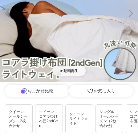
動画再生
おまかせ比較
お気に入り
クイーン
クイーン
シングル
シ
クイーン
オールシー
コアラ掛け
オールシー
コア
ライトウェ
ズン（2枚
布団2ndGe
ズン（2枚
布団2
イト
合わせ）
n
合わせ）
n