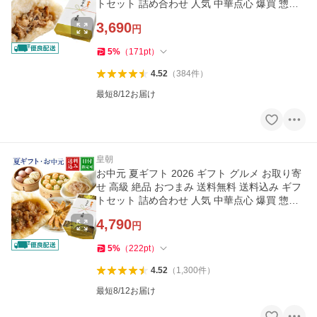
トセット 詰め合わせ 人気 中華点心 爆買 惣菜
桜セット 全4種18個
3,690
円
5
%
（
171
pt
）
4.52
（
384
件
）
最短8/12お届け
皇朝
お中元 夏ギフト 2026 ギフト グルメ お取り寄
せ 高級 絶品 おつまみ 送料無料 送料込み ギフ
トセット 詰め合わせ 人気 中華点心 爆買 惣菜
茜セット 全7種42個
4,790
円
5
%
（
222
pt
）
4.52
（
1,300
件
）
最短8/12お届け