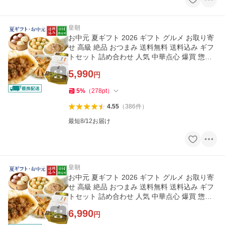
皇朝
お中元 夏ギフト 2026 ギフト グルメ お取り寄
せ 高級 絶品 おつまみ 送料無料 送料込み ギフ
トセット 詰め合わせ 人気 中華点心 爆買 惣菜
椿セット 全10種53個
5,990
円
5
%
（
278
pt
）
4.55
（
386
件
）
最短8/12お届け
皇朝
お中元 夏ギフト 2026 ギフト グルメ お取り寄
せ 高級 絶品 おつまみ 送料無料 送料込み ギフ
トセット 詰め合わせ 人気 中華点心 爆買 惣菜
蘭セット 全10種67個
6,990
円