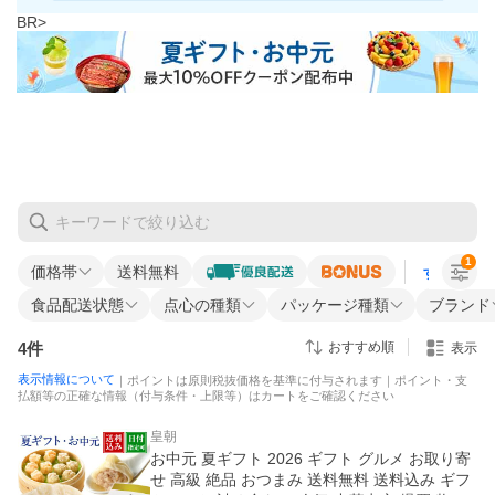
BR>
1
価格帯
送料無料
すべての条
食品配送状態
点心の種類
パッケージ種類
ブランド
4
件
おすすめ順
表示
表示情報について
｜ポイントは原則税抜価格を基準に付与されます｜ポイント・支
払額等の正確な情報（付与条件・上限等）はカートをご確認ください
皇朝
お中元 夏ギフト 2026 ギフト グルメ お取り寄
せ 高級 絶品 おつまみ 送料無料 送料込み ギフ