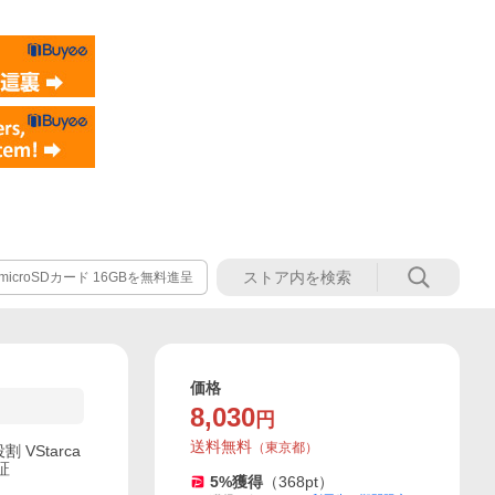
icroSDカード 16GBを無料進呈
価格
8,030
円
送料無料
（
東京都
）
VStarca
証
5
%獲得
（
368
pt）