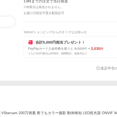
13時までの注文で当日発送
※休業日は発送されません。
お届け日指定可
置き配指定可
Yahoo!ショッピングからのオトクなお知らせ
合計5,000円相当プレゼント！
8,030
3,030
PayPayカード入会特典を使うと
円
円
うち2,000円相当は利用先・期間限定。他条件あり
違反申告
tarcam 200万画素 夜でもカラー撮影 動体検知 LED投光器 ONVIF WI