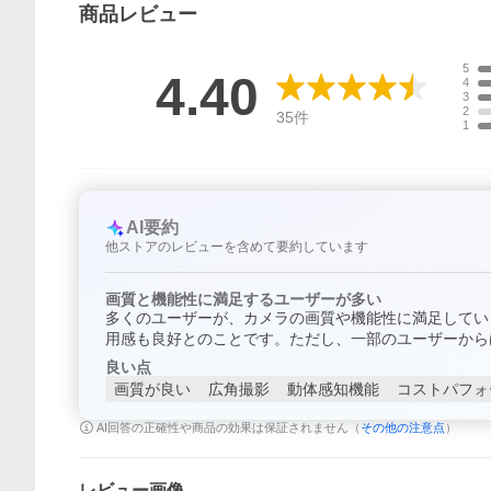
商品
レビュー
5
4.40
4
3
2
35
件
1
AI要約
他ストアのレビューを含めて要約しています
画質と機能性に満足するユーザーが多い
多くのユーザーが、カメラの画質や機能性に満足してい
用感も良好とのことです。ただし、一部のユーザーから
良い点
画質が良い
広角撮影
動体感知機能
コストパフォ
AI回答の正確性や商品の効果は保証されません（
その他の注意点
）
レビュー画像