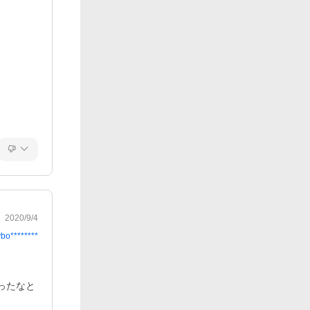
2020/9/4
ybo********
ったなと