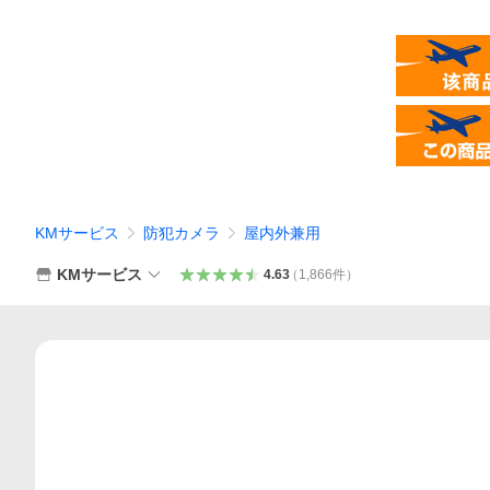
KMサービス
防犯カメラ
屋内外兼用
KMサービス
4.63
（
1,866
件
）