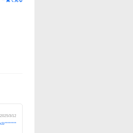
2025/3/12
ucb********