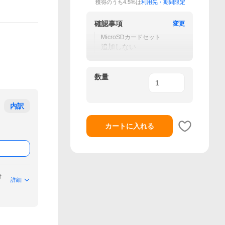
獲得のうち4.5%は
利用先・期間限定
確認事項
変更
MicroSDカードセット
追加しない
数量
内訳
カートに入れる
付
詳細