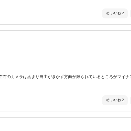
いいね
2
左右のカメラはあまり自由がきかず方向が限られているところがマイナ
いいね
2