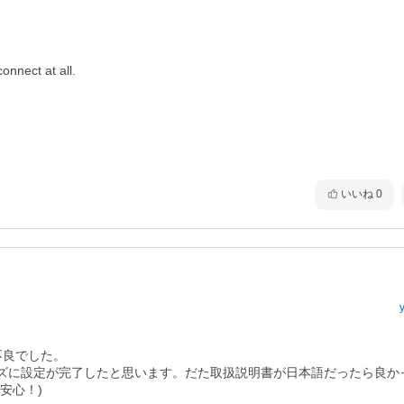
onnect at all.

いいね
0


良でした。

ズに設定が完了したと思います。だた取扱説明書が日本語だったら良か
心！)
