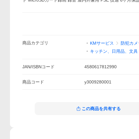
ド MicroSDカード録画 録音 屋内外兼用 PSE 技適 6ヶ月保
商品
カテゴリ
KMサービス
防犯カメ
キッチン、日用品、文具
JAN/ISBNコード
4580617812990
商品
コード
y3009280001
この商品を共有する