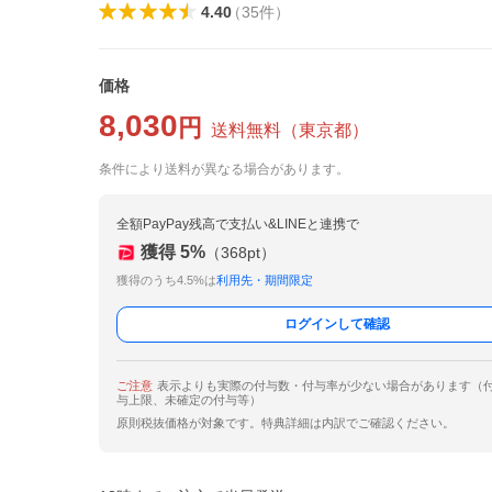
4.40
（
35
件
）
価格
8,030
円
送料無料
（
東京都
）
条件により送料が異なる場合があります。
全額PayPay残高で支払い&LINEと連携で
獲得
5
%
（
368
pt）
獲得のうち4.5%は
利用先・期間限定
ログインして確認
ご注意
表示よりも実際の付与数・付与率が少ない場合があります（
与上限、未確定の付与等）
原則税抜価格が対象です。特典詳細は内訳でご確認ください。