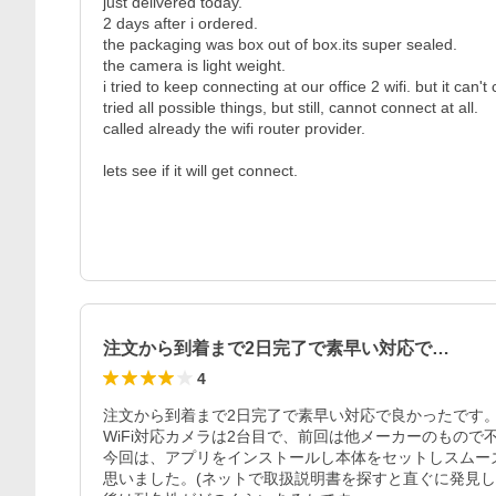
just delivered today.

2 days after i ordered.

the packaging was box out of box.its super sealed.

the camera is light weight.

i tried to keep connecting at our office 2 wifi. but it can't c
tried all possible things, but still, cannot connect at all.

called already the wifi router provider.

lets see if it will get connect.

注文から到着まで2日完了で素早い対応で…
4
注文から到着まで2日完了で素早い対応で良かったです。
WiFi対応カメラは2台目で、前回は他メーカーのもので不
今回は、アプリをインストールし本体をセットしスムー
思いました。(ネットで取扱説明書を探すと直ぐに発見し安