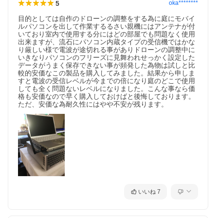
5
oka********
目的としては自作のドローンの調整をする為に庭にモバイ
ルパソコンを出して作業するるさい親機にはアンテナが付
いており室内で使用する分にはどの部屋でも問題なく使用
出来ますが、流石にパソコン内蔵タイプの受信機ではかな
り厳しい様で電波が途切れる事がありドローンの調整中に
いきなりパソコンのフリーズに見舞われせっかく設定した
データがうまく保存できない事が頻発した為物は試しと比
較的安価なこの製品を購入してみました。結果から申しま
すと電波の受信レベルが今までの倍になり庭のどこで使用
しても全く問題ないレベルになりました。こんな事なら価
格も安価なので早く購入しておけばと後悔しております。
いいね
7