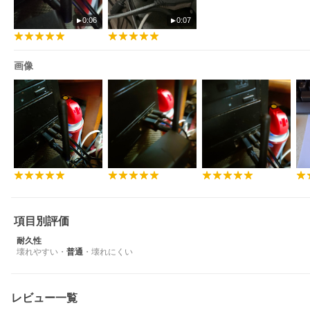
0:06
0:07
画像
項目別評価
耐久性
壊れやすい
・
普通
・
壊れにくい
レビュー一覧