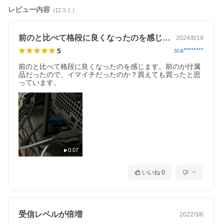
レビュー内容
（口コミ）
前のと比べて格段に良くなったのを感じま…
2024/8/19
5
sca********
前のと比べて格段に良くなったのを感じます。前のが付属
品だったので、イマイチだったのか？買えても買ったと思
っています。
0:07
いいね
0
受信レベルが倍増
2022/3/6