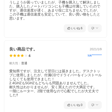
うしようか困っていましたが、子機を購入して解決しまし
た、購入したノートパソコンにも子機は付属していたので
すが、通信速度が遅く、あまり役に立ちませんでしたが、
この子機は通信速度も安定していて、良い買い物をしたと
思います。
いいね
6
良い商品です。
2021/1/9
4
lok********
耐久性
：
普通
愛知県ですが、注文して翌日には届きました。デスクトッ
プに使用しましたが、付属CDでドライバーをインストール
しなくても使用できました！

2.4GHZも5GHZもどちらも問題ありませんでした。

耐久性はわかりませんが、安く買えたので大満足です。

一階にルーター、2階で使用なので心配でしたが大丈夫で
した‼️
いいね
0