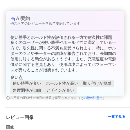
【セット内容】
・車載ワイヤレス充電器ホルダー本体x1
・USB Type-Cケーブルx1
・吸盤ブラケットx1
AI要約
・吹き出し口ブラケットx1
・簡易マニュアル(英語)x1
他ストアのレビューを含めて要約しています
【注意事項】
使い勝手とホールド性が評価される一方で耐久性に課題
・エンジン停止すると給電できないので、スマホをエンジンOFF
する前に取り出してください。
多くのユーザーが使い勝手やホールド性に満足している一
・加工、取付ミスの場合は、いかなる理由でも返品・交換はでき
方で、耐久性に関する不満も見受けられます。特に、ホル
かねます。
ダーのツメやモーターの故障が報告されており、長期間の
・製品以外に発生したいかなる費用の補償は致しておりません。
使用に対する懸念があるようです。また、充電速度や電源
・製造ロットにより、予告なく外観・色に変更する場合がござい
供給に関する意見もあり、使用環境によってパフォーマン
ます。
スが異なることが指摘されています。
・輸入品ですので希にわずかのキズ、箱の破損がありますがご了
承ください。
良い点
使い勝手が良い
ホールド性が高い
取り付けが簡単
角度調整が自由
デザインが良い
その他の注意点
AI回答の正確性や商品の効果は保証されません（
）
一覧で見る
レビュー画像
画像