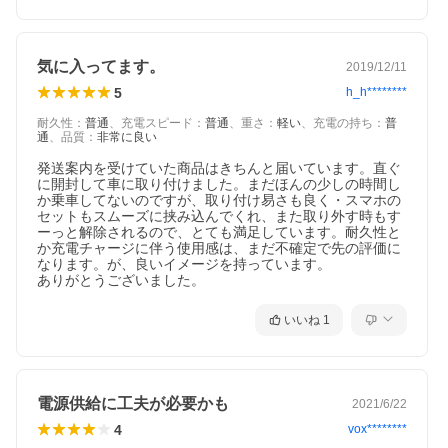
気に入ってます。
2019/12/11
5
h_h********
耐久性
：
普通
、
充電スピード
：
普通
、
重さ
：
軽い
、
充電の持ち
：
普
通
、
品質
：
非常に良い
発送案内を受けていた商品はきちんと届いています。直ぐ
に開封して車に取り付けました。まだほんの少しの時間し
か乗車してないのですが、取り付け易さも良く・スマホの
セットもスムーズに挟み込んでくれ、また取り外す時もす
ーっと解除されるので、とても満足しています。耐久性と
か充電チャージに伴う使用感は、まだ不確定で先の評価に
なります。が、良いイメージを持っています。

ありがとうございました。
いいね
1
電源供給に工夫が必要かも
2021/6/22
4
vox********