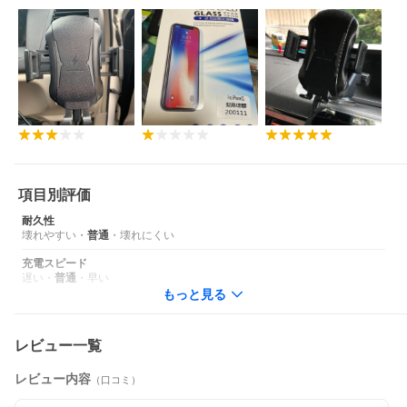
項目別評価
耐久性
壊れやすい
・
普通
・
壊れにくい
充電スピード
遅い
・
普通
・
早い
もっと見る
レビュー一覧
レビュー内容
（口コミ）