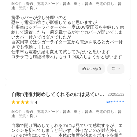
耐久性
：
普通
、
充電スピード
：
普通
、
重さ
：
普通
、
充電の持ち
：
普
通
、
品質
：
良い
携帯カバーが少し分厚いのと

恐らく電源の強さが影響してると思いますが

仕事車はシガーライターから一度100V変圧器を中継して供
給して設置したら一瞬充電するがすぐカバーが開いてしま
いカバー付きではダメでしたが

自家用車ではシガーライター直から電源を取るとカバー付
きでも作動しました！

仕事車も電源供給を変えて試してみたいと思います

コチラでも確認出来ればもう 1つ購入しようかと思います
いいね
0
自動で開け閉めしてくれるのには見ていて…
2020/1/12
4
kaz********
耐久性
：
普通
、
充電スピード
：
普通
、
重さ
：
普通
、
充電の持ち
：
普
通
、
品質
：
良い
自動で開け閉めしてくれるのには見ていて感動するが、エ
ンジンを切ってしまうと開かず、外せないのが難点外せ。
ほかの性能はふつう。　本体の角度を決めるボルトを相当