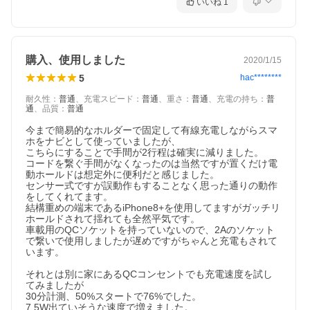
いいね
1
購入、使用しました
2020/1/15
5
hac********
耐久性
：
普通
、
充電スピード
：
普通
、
重さ
：
普通
、
充電の持ち
：
普
通
、
品質
：
普通
今まで簡易的なホルダーで固定して有線充電しながらスマ
ホをナビとして使っていましたが、

こちらにすることで手間が2行程は確実に減りました。

コードを繋ぐ手間がなくなったのは当然ですが置くだけ電
動ホールドは想定外に便利だと感じました。

センサー式ですが誤動作もすることなく思った通りの動作
をしてくれてます。

結構重めの端末であるiPhone8+を使用してますがガッチリ
ホールドされて揺れても全然平気です。

車載用のQCソケットを持っていないので、2Aのソケット
で繋いで使用しましたが遅めですがちゃんと充電もされて
います。

それとは別に家にあるQCコンセントでも充電速度を試し
てみましたが

30分計測、50%スタートで76%でした。

7.5W出ていそうな速度で増えました。
