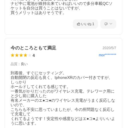
ナビ中に電池が維持出来ていればいいので多分車載QCソ
ケットを自分は買うことはないですが、

買うメリットはありそうです。
いいね
1
今のところともて満足
2020/5/7
4
mor********
品質
：
良い
到着後、すぐにセッティング。

自動開閉の反応も良く、IphoneXRのカバー付きですが、
しっかり

ホールドしてくれてる感じです。

一番気がかりだったのがワイヤレス充電。テレワーク用に
と少し前に購入した

有名メーカーのエ●コ●のワイヤレス充電がうまく反応しな
いので、

こちらも不安に思っていましたが、今の所問題なく反応し
て充電して

くれてるようです！安定性や感度などはエ●コ●よりいいよ
うに思います。
