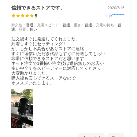
信頼できるストアです。
2020/7/16
5
mjk********
耐久性
：
普通
、
充電スピード
：
普通
、
重さ
：
普通
、
充電の持ち
：
普
通
、
品質
：
良い
注文後すぐに発送してくれました。

到着しすぐにセッティング！

が、しかし不具合がありストアに連絡

すぐに返信いただき代品もすぐに発送してもらい

非常に信頼できるストアだと思います。

ネット注文で1番怖い注文後は返信無しのお店が

多い中全てをスピーディーに対応してくださり

大変助かりました。

購入後も安心できるストアなので

オススメいたします。