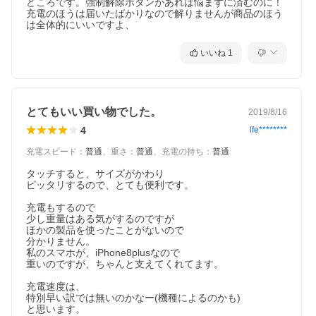
どころです。強制解除ボタンがあれば悩まずに済むのに！
充電のほうは届いたばかりなので解りませんが商品のほう
は全体的にいいですよ、
いいね
1
とてもいい買い物でした。
2019/8/16
4
lfe********
充電スピード
：
普通
、
重さ
：
普通
、
充電の持ち
：
普通
タッチすると、サイズがかわり

ピッタリするので、とても便利です。

充電もするので

少し重量はある気がするのですが

ほかの製品を使ったことがないので

分かりません。

私のスマホが、iPhone8plusなので

重いのですが、ちゃんと支えてくれてます。

充電速度は、

特別早い訳では無いのかなー(機種によるのかも)

と思います。
