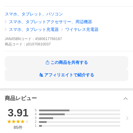
ドします。
安定感があり、取り外しもラクラクです。
【急速充電】
スマホ、タブレット、パソコン
Qi対応のワイヤレス充電。
ダブルコイル内蔵で基本7.5W/5W、最大15Wのワイヤレス急速充
スマホ、タブレットアクセサリー、周辺機器
電が可能です。
Quick Charge 3.0も対応のワイヤレスで急速充電！
スマホ、タブレット充電器
ワイヤレス充電器
【ほとんどのスマホに対応】
Qi対応のスマホなら、iPhone、Androidのほとんどの機種でお使い
JAN/ISBNコード：
4580617766187
いただけます。
商品
コード：
y01070610037
【充電しながらナビやアプリ使用OK】
ワイヤレスで置くだけで充電が始まり、スマホはしっかり固定さ
れていますので、そのままナビやアプリを使用する事もできま
す。
この商品を共有する
設置方法もダッシュボード上に吸盤で取付ける方法と、エアコン
の吹出口にクリップで挟んで取り付ける方法の2Way。
アフィリエイトで紹介する
強化されたアームがスマホをしっかりホールドします。
【360度の角度調整】
ボールジョイント採用で、スマホを見やすい角度に調整できま
す。
スマホでナビや音楽視聴時に役立ちます。
商品レビュー
【ケースを付けたまま充電可能】
また、ワイヤレス充電の距離も5mm以下であれば充電可能なの
3.91
で、ケースを付けたままで充電も可能です。
5
※5mm以上の厚みがあるケースや金属製のケース、ガラス製のケ
4
3
ース、磁気を帯びたケース及び、クレジットカード等は充電でき
2
ないので充電前に取り外してください。
1
85
件