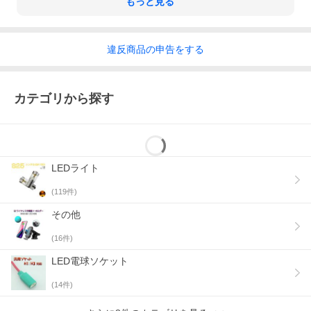
もっと見る
違反
商品の
申告をする
カテゴリから探す
LEDライト
(
119
件)
その他
(
16
件)
LED電球ソケット
(
14
件)