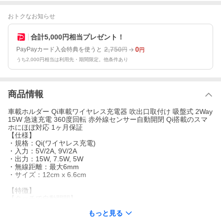
おトクなお知らせ
合計5,000円相当プレゼント！
2,750
0
PayPayカード入会特典を使うと
円
円
うち2,000円相当は利用先・期間限定。他条件あり
商品情報
車載ホルダー Qi車載ワイヤレス充電器 吹出口取付け 吸盤式 2Way
15W 急速充電 360度回転 赤外線センサー自動開閉 Qi搭載のスマ
ホにほぼ対応 1ヶ月保証
【仕様】
・規格：Qi(ワイヤレス充電)
・入力：5V/2A, 9V/2A
・出力：15W, 7.5W, 5W
・無線距離：最大6mm
・サイズ：12cm x 6.6cm
【特徴】
【タッチで自動開閉】
タッチボタンをタッチすると自動で開閉し、スマホをホルダーに
もっと見る
置くと、それを感知して自動で閉まりスマホをしっかりとホール