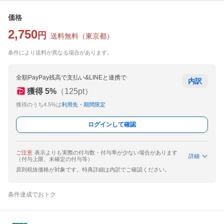
価格
2,750
円
送料無料
（
東京都
）
条件により送料が異なる場合があります。
全額PayPay残高で支払い&LINEと連携で
内訳
獲得
5
%
（
125
pt）
獲得のうち4.5%は
利用先・期間限定
ログインして確認
ご注意
表示よりも実際の付与数・付与率が少ない場合があります
詳細
（付与上限、未確定の付与等）
原則税抜価格が対象です。特典詳細は内訳でご確認ください。
条件達成でおトク