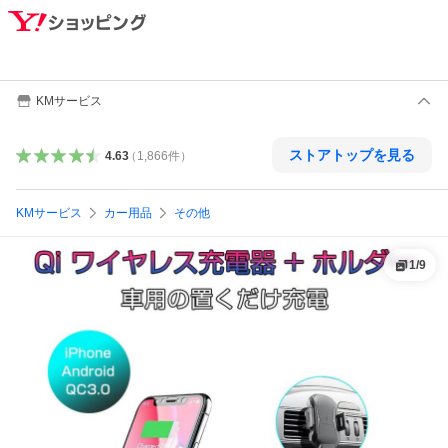
KMサービス
ストアトップを見る
4.63
（
1,866
件
）
KMサービス
カー用品
その他
1
/
9