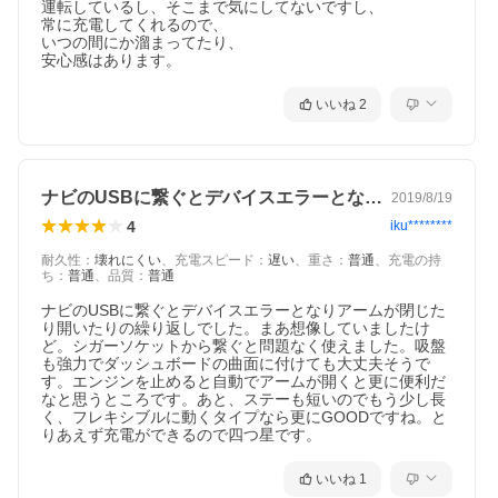
運転しているし、そこまで気にしてないですし、

常に充電してくれるので、

いつの間にか溜まってたり、

安心感はあります。
いいね
2
ナビのUSBに繋ぐとデバイスエラーとな…
2019/8/19
4
iku********
耐久性
：
壊れにくい
、
充電スピード
：
遅い
、
重さ
：
普通
、
充電の持
ち
：
普通
、
品質
：
普通
ナビのUSBに繋ぐとデバイスエラーとなりアームが閉じた
り開いたりの繰り返しでした。まあ想像していましたけ
ど。シガーソケットから繋ぐと問題なく使えました。吸盤
も強力でダッシュボードの曲面に付けても大丈夫そうで
す。エンジンを止めると自動でアームが開くと更に便利だ
なと思うところです。あと、ステーも短いのでもう少し長
く、フレキシブルに動くタイプなら更にGOODですね。と
りあえず充電ができるので四つ星です。
いいね
1