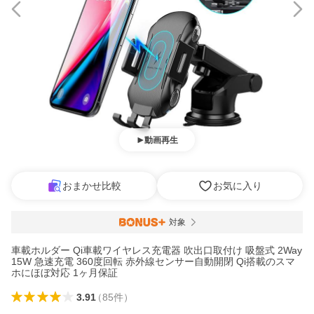
動画再生
おまかせ比較
お気に入り
対象
車載ホルダー Qi車載ワイヤレス充電器 吹出口取付け 吸盤式 2Way
15W 急速充電 360度回転 赤外線センサー自動開閉 Qi搭載のスマ
ホにほぼ対応 1ヶ月保証
3.91
（
85
件
）