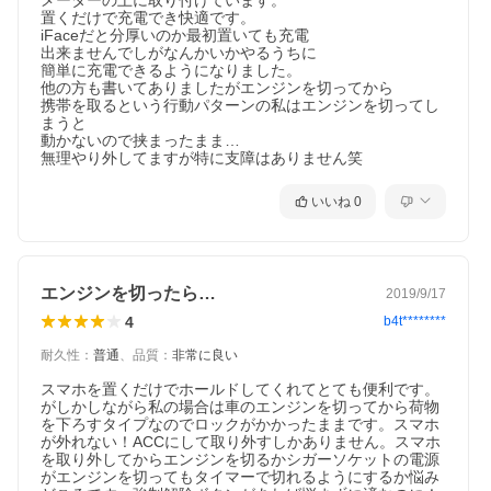
メーターの上に取り付けています。

置くだけで充電でき快適です。

iFaceだと分厚いのか最初置いても充電

出来ませんでしがなんかいかやるうちに

簡単に充電できるようになりました。

他の方も書いてありましたがエンジンを切ってから

携帯を取るという行動パターンの私はエンジンを切ってし
まうと

動かないので挟まったまま…

無理やり外してますが特に支障はありません笑
いいね
0
エンジンを切ったら…
2019/9/17
4
b4t********
耐久性
：
普通
、
品質
：
非常に良い
スマホを置くだけでホールドしてくれてとても便利です。
がしかしながら私の場合は車のエンジンを切ってから荷物
を下ろすタイプなのでロックがかかったままです。スマホ
が外れない！ACCにして取り外すしかありません。スマホ
を取り外してからエンジンを切るかシガーソケットの電源
がエンジンを切ってもタイマーで切れるようにするか悩み