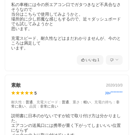
私の車種には今の所エアコン口でガタつきなど不具合なさ
そうなので

当分はこちらで使用してみようかと。

場所的に少し邪魔な感じもするので、近々ダッシュボード
でも試してみようかと

思います。

充電スピード、耐久性などはまだわかりませんが、今のと
ころは満足して

います。
いいね
1
素敵
2020/10/3
5
jqu********
耐久性
：
普通
、
充電スピード
：
普通
、
重さ
：
軽い
、
充電の持ち
：
非
常に良い
、
品質
：
非常に良い
説明書に日本のがないですが絵で取り付け方は分かりまし
た。

エアコンの送風口には携帯が重く下がってしまいいい位置
にならず
