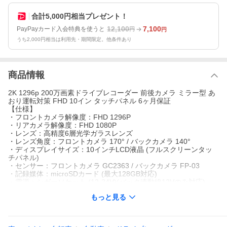
合計5,000円相当プレゼント！
12,100
7,100
PayPayカード入会特典を使うと
円
円
うち2,000円相当は利用先・期間限定。他条件あり
商品情報
2K 1296p 200万画素ドライブレコーダー 前後カメラ ミラー型 あ
おり運転対策 FHD 10イン タッチパネル 6ヶ月保証
【仕様】
・フロントカメラ解像度：FHD 1296P
・リアカメラ解像度：FHD 1080P
・レンズ：高精度6層光学ガラスレンズ
・レンズ角度：フロントカメラ 170° / バックカメラ 140°
・ディスプレイサイズ：10インチLCD液晶 (フルスクリーンタッ
チパネル)
・センサー：フロントカメラ GC2363 / バックカメラ FP-03
・記録媒体：microSDカード (最大128GB対応)
・電源：シガーソケット (12-24V)(バック連動線12Vのみ対応)
・動作温度：-10-60°C
もっと見る
・動作湿度：15-65%RH
・保存温度：-30-80°C
・対応言語：日本語/英語/中国語など