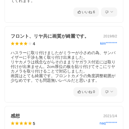
てくれます。
いいね
6
フロント、リヤ共に画質が綺麗です。
2019/8/2
4
kim********
ハスラーに取り付けましたがミラーが小さめの為、サンバ
イザーに干渉も無く取り付け出来ました。

リヤカメラは残念ながらそのままリヤガラス付近には取り
付けが出来ません。2cm厚位の板を貼り付けてそこにリヤ
カメラを取り付けることで対応しました。

画質はとても綺麗です。フロントカメラの角度調整範囲が
少なめです。でも問題無いレベルだと思います。
いいね
0
感想
2021/1/4
5
naq********