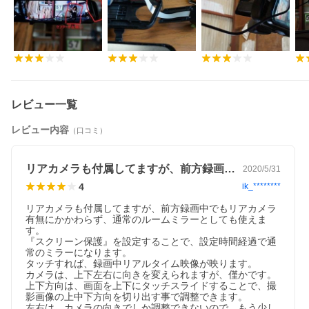
駐車による窃盗、車上荒らしにも安心。
※ACCステータス（駐車監視モード）の場合、別売の常時電源ケ
ーブルが必要です。
【ループ録画】
SDカードの容量がなくなると、自動的に古いファイルから順に上
書き録画します。
ロック保護されたファイルは上書き録画されません。
【簡単取付け】
レビュー一覧
ドライブレコーダー本体を車のバックミラーに固定し、電源コー
ドを車のシガーソケットに接続します。
レビュー内容
（口コミ）
バックカメラを車のリアガラスまたは、ナンバープレート上に設
置して完了。
約30分で取り付けることができます。(※個人差あり)
リアカメラも付属してますが、前方録画中…
2020/5/31
【セット内容】
4
ik_********
・ドライブレコーダー本体x1
・リアカメラx1
リアカメラも付属してますが、前方録画中でもリアカメラ
・リアカメラ配線(6m)/バック連動線(1.1m)x1
有無にかかわらず、通常のルームミラーとしても使えま
・シガーソケット配線 (電源線) (3.5m)x1
す。

・ミラー取付けバンドx2
『スクリーン保護』を設定することで、設定時間経過で通
・リアカメラ取付セットx1
常のミラーになります。

・取扱説明書x1(電子版日本語説明書は詳細写真にあるQRコード
タッチすれば、録画中リアルタイム映像が映ります。

より)
カメラは、上下左右に向きを変えられますが、僅かです。

上下方向は、画面を上下にタッチスライドすることで、撮
【注意事項】
影画像の上中下方向を切り出す事で調整できます。

・純正品ではなく、様々な車種に対応する汎用の社外品なので、
左右は、カメラの向きでしか調整できないので、もう少し