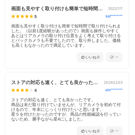
画面も見やすく取り付けも簡単で短時間で…
2022/7/7
5
kat********
画面も見やすく取り付けも簡単で短時間で取り付けられま
した。（以前1度経験があったので）画面も操作しやすく
あとはリアカメラの取り付け位置をよく考えて取り付ける
とバックカメラも不要でしたので、取り外しました。価格
も高くもなかったので満足しています。
いいね
0
ストアの対応も速く、とても良かったです…
2019/12/23
4
ehi********
ストアの対応も速く、とても良かったです。

商品は未だ取り付けていませんが、リアカメラを初めて付
けるので、年末にじっくり付けたいと思います。

星５を付けたかったのですが、商品の性能確認を行ってい
ないため、勝手ながら星4にしました。
いいね
0