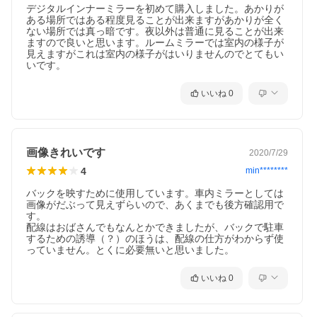
デジタルインナーミラーを初めて購入しました。あかりが
ある場所ではある程度見ることが出来ますがあかりが全く
ない場所では真っ暗です。夜以外は普通に見ることが出来
ますので良いと思います。ルームミラーでは室内の様子が
見えますがこれは室内の様子がはいりませんのでとてもい
いです。
いいね
0
画像きれいです
2020/7/29
4
min********
バックを映すために使用しています。車内ミラーとしては
画像がだぶって見えずらいので、あくまでも後方確認用で
す。

配線はおばさんでもなんとかできましたが、バックで駐車
するための誘導（？）のほうは、配線の仕方がわからず使
っていません。とくに必要無いと思いました。
いいね
0