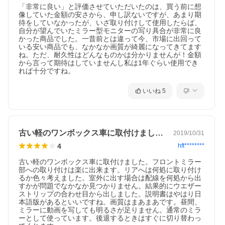
「非常に良い」と評価させていただいたのは、買う前に想
像していた金額の安さから、申し訳ないですが、あまり期
待をしていなかったが、いざ取り付けして使用したらば、
自分が望んでいたミラー型モニターの写り具合が非常に良
かった商品でした。一昔前とは違って今、市場に出回って
いる安い商品でも、なかなか画質が綺麗になってきてます
ね。ただ、耐久性はどんなものかは分かりませんが！金額
から言って期待はしていませんし私は1年ぐらい使用でき
れば十分ですね。
いいね
5
古い軽のワンボックス車に取付けました。…
2019/10/31
4
hft********
古い軽のワンボックス車に取付けました。フロントミラー
部への取り付けは楽に出来ます。リアへは何処に取り付け
るか色々考えました。室外に出す場合は配線を何処から出
すかが問題でなかなか見つかりません。結果的にウエザー
ストリップの合わせ目から出しました。説明書はやはり日
本語版があるといいですね。画質はまあまあです。昼間、
ミラーに動画を写しても明るさが足りません。通常のミラ
ーとして使っています。後退するときはすぐに切り替わっ