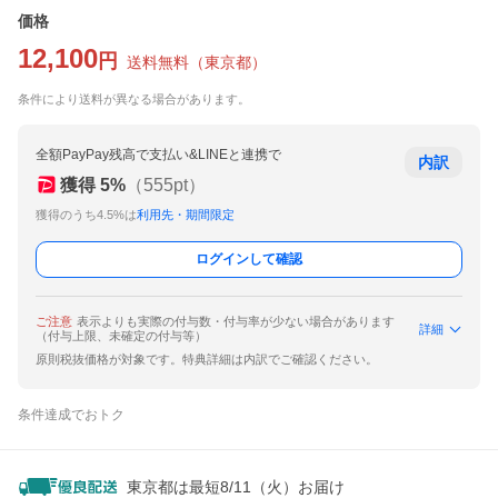
価格
12,100
円
送料無料
（
東京都
）
条件により送料が異なる場合があります。
全額PayPay残高で支払い&LINEと連携で
内訳
獲得
5
%
（
555
pt）
獲得のうち4.5%は
利用先・期間限定
ログインして確認
ご注意
表示よりも実際の付与数・付与率が少ない場合があります
詳細
（付与上限、未確定の付与等）
原則税抜価格が対象です。特典詳細は内訳でご確認ください。
条件達成でおトク
東京都は最短8/11（火）お届け