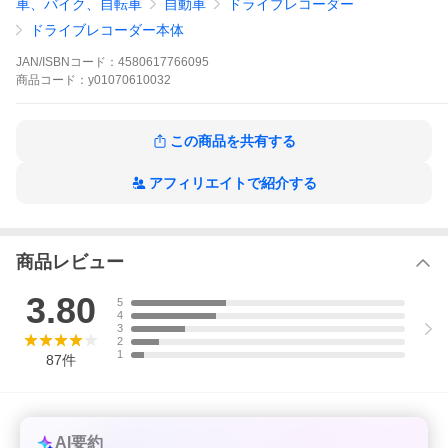
車、バイク、自転車
自動車
ドライブレコーダー
【特徴】
【大画面10インチタッチパネル】
ドライブレコーダー本体
10インチLCD液晶のフルタッチパネルで操作が簡単に、かつ直感
的に行えます。設定で日本語にも変更でき設定も簡単です。
JAN/ISBNコード：
4580617766095
商品
コード：
y01070610032
【広角レンズ フロントカメラ170° / バックカメラ140°】
通常のルームミラーでは車内も映る為、後部座席の人や荷物で視
界が遮られますが、このドラレコでは10インチの全画面モニター
にバックカメラの高画質映像(フルHD画質)を常時表示します。
この商品を共有する
フロントカメラの画角は170°、バックカメラは画角140度の広角
レンズを採用で、通常のルームミラーより5倍の視界で道路の両側
までもはっきり撮影できます。
アフィリエイトで紹介する
バックカメラはリアガラスやナンバープレート上に取り付けるの
で、雨や雪、霧等の悪天候でもくっきりと映し出します。録画も
クリアーでキレイに撮影します。
また、後方の死角も減る(視覚が広がる)ので煽り運転対策にも広範
商品レビュー
囲で記録します。
【前後2カメラ共、フルHD同時録画】
3.80
5
従来のドラレコと違い、フロントカメラはフルHD1296P/バックカ
4
メラはフルHD1080Pの高解像度で鮮明な映像を録画します。
3
高解像度レンズと高解像度映像を処理できる最新CPUチップを搭
2
1
載し、市販の他商品と一線を画す画質です。
87
件
車の前方と後方の状況をしっかり同時録画！車のナンバーや道路
両側の風景も鮮明に映し出します。
事故記録など主な機能に加え、ドライブまたは旅行中の景色を記
録することもできます。
ディスプレイ全体がタッチパネルなので、画面をタッチして色ん
AI要約