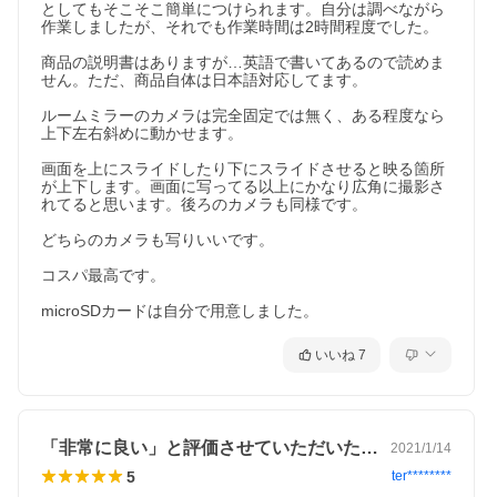
としてもそこそこ簡単につけられます。自分は調べながら
作業しましたが、それでも作業時間は2時間程度でした。

商品の説明書はありますが…英語で書いてあるので読めま
せん。ただ、商品自体は日本語対応してます。

ルームミラーのカメラは完全固定では無く、ある程度なら
上下左右斜めに動かせます。

画面を上にスライドしたり下にスライドさせると映る箇所
が上下します。画面に写ってる以上にかなり広角に撮影さ
れてると思います。後ろのカメラも同様です。

どちらのカメラも写りいいです。

コスパ最高です。

microSDカードは自分で用意しました。
いいね
7
「非常に良い」と評価させていただいたの…
2021/1/14
5
ter********