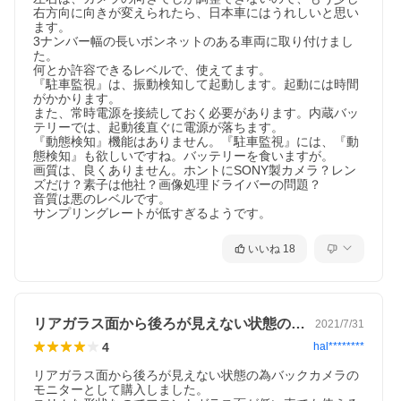
取り付けの際、車種による一部加工が必要になる場合がございま
右方向に向きが変えられたら、日本車にはうれしいと思い
す。
ます。

・車種、年式、型式が一致していても、車種別適合の情報と異な
3ナンバー幅の長いボンネットのある車両に取り付けまし
る場合があり、必ずご購入前に車両のフロントカメラとリアカメ
た。

ラの取付スペースをご確認ください。
何とか許容できるレベルで、使えてます。

・細心の注意を払い、正確に保つよう努めておりますが、万一、
『駐車監視』は、振動検知して起動します。起動には時間
実際の車両に装着される際にフロントカメラとリアカメラの取付
がかかります。

スペースが異なっていた場合、弊社では一切の保証はいたしませ
また、常時電源を接続しておく必要があります。内蔵バッ
ん。
テリーでは、起動後直ぐに電源が落ちます。

・車載テレビ、ラジオ等の電子機器にノイズ干渉する場合があり
『動態検知』機能はありません。『駐車監視』には、『動
ますので、取り付けの前に必ず動作確認を行ってください。
態検知』も欲しいですね。バッテリーを食いますが。

取り付けについてはサポートしておりませんので、整備工場やデ
画質は、良くありません。ホントにSONY製カメラ？レン
ィーラーにて行ってください。車検基準適合品ですが、車検保証
ズだけ？素子は他社？画像処理ドライバーの問題？

まではできかねます。
音質は悪のレベルです。

・正しく装着をされなかった場合の事故や不具合に関し、当社は
サンプリングレートが低すぎるようです。
いかなる理由に関わらず、保証対応外となり、一切の責任を負い
かねます。
・加工、取付ミスの場合は、いかなる理由でも返品・交換は出来
いいね
18
ません。不良品交換、脱着、取付工賃、損害等、製品以外に発生
したいかなる費用も保証いたしません。
・製品改良のため、仕様および外観の一部を予告なく変更するこ
とがございます。予めご了承ください。
リアガラス面から後ろが見えない状態の為…
2021/7/31
4
hal********
リアガラス面から後ろが見えない状態の為バックカメラの
モニターとして購入しました。
