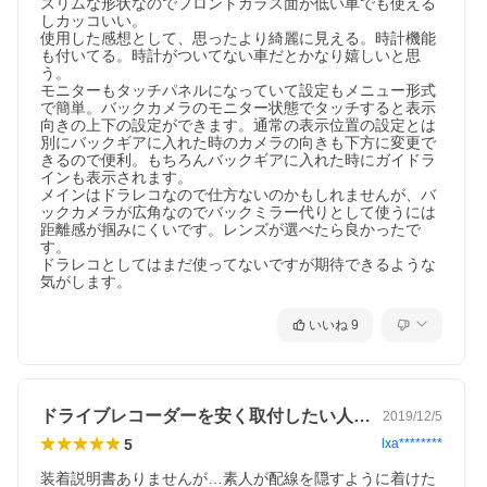
スリムな形状なのでフロントガラス面が低い車でも使える
しカッコいい。

使用した感想として、思ったより綺麗に見える。時計機能
も付いてる。時計がついてない車だとかなり嬉しいと思
う。

モニターもタッチパネルになっていて設定もメニュー形式
で簡単。バックカメラのモニター状態でタッチすると表示
向きの上下の設定ができます。通常の表示位置の設定とは
別にバックギアに入れた時のカメラの向きも下方に変更で
きるので便利。もちろんバックギアに入れた時にガイドラ
インも表示されます。

メインはドラレコなので仕方ないのかもしれませんが、バ
ックカメラが広角なのでバックミラー代りとして使うには
距離感が掴みにくいです。レンズが選べたら良かったで
す。

ドラレコとしてはまだ使ってないですが期待できるような
気がします。
いいね
9
ドライブレコーダーを安く取付したい人へ…
2019/12/5
5
lxa********
装着説明書ありませんが…素人が配線を隠すように着けた