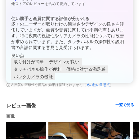
な操作ができます。
他ストアのレビューを含めて要約しています
左右スライドで前後カメラ映像の切り替えることができます。
【ナイトビジョン・WDR機能】
使い勝手と画質に関する評価が分かれる
高精度6層光学ガラスレンズ搭載で高画質の撮影と録画を可能に
多くのユーザーが取り付けの簡単さやデザインの良さを評
し、最新WDR技術の採用で周囲の光度に応じて、自動的に画面の
価していますが、画質や音質に関しては不満の声もありま
明るさを調整します。
す。特に夜間の視認性やリアカメラの性能については改善
逆光の場合や、夜の録画時に生じる黒潰れや白飛びなどを抑え、
が求められています。また、タッチパネルの操作性や説明
より見やすい映像で録画します。
また、雨や雪、霧等の様々な環境への対応も強化。
書の言語に関する意見も見受けられます。
ナイトビジョン機能で夜間でも明るく高精細な映像を録画できま
良い点
す。
取り付けが簡単
デザインが良い
【常時録画】
タッチパネル操作が便利
価格に対する満足感
エンジンを始動してから停止までの間、常時映像を録画します。
バックカメラの機能
【安全駐車補助(バック連動機能)】
その他の注意点
AI回答の正確性や商品の効果は保証されません（
）
バック連動対応でバック連動線を接続すれば、バックにギアを入
れるとバックカメラ映像がモニター全面に映し出され、駐車の補
助線が表示されます。
一覧で見る
レビュー画像
【衝撃録画】
Gセンサー搭載で衝撃を検知されると、録画した映像が自動ロッ
画像
クで保護します。
【ACCステータス（駐車監視モード）】
ACC電源オフの時でも、最長24時間駐車監視することができま
す。（衝撃があった場合のみ)