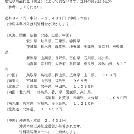
地域や商品代金（税込）によって異なります。送料の目安は下記を

ご参考にしてください。

送料８４７円（中部）～２，４３１円（沖縄・本島）

（沖縄本島以外は別途料金が掛かります。）

（東海、関東、信越、北陸、近畿、中国）

　　　　　　愛知県、岐阜県、三重県、静岡県、

　　　　　　茨城県、栃木県、群馬県、埼玉県、千葉県、東京都、神奈川
県、

　　　　　　新潟県、山梨県、長野県、富山県、石川県、福井県、

　　　　　　滋賀県、京都府、大阪府、兵庫県、奈良県、和歌山県、８４７
円

（中国）　　鳥取県、島根県、岡山県、広島県、山口県、　９６８円

（南東北）　宮城県、山形県、福島県、　９６８円

（北東北）　青森県、岩手県、秋田県、　１，０８９円

（四国・北九州）　徳島県、香川県、愛媛県、高知県、

　　　　　　　　　　　福岡県、佐賀県、長崎県、大分県、　１，０８９円

（南九州）熊本県、宮崎県、鹿児島県、　１，２１０円

（北海道）北海道、　１，４５２円

（沖縄）沖縄県・本島　２，４３１円

　　　　沖縄本島以外別途運賃が加算されます。

　　　　送料確認後メールにてご連絡します。