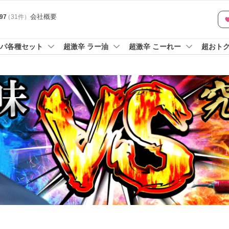
会社概要
.97
（
31
件
）
パ各種セット
超激辛 ラー油
超激辛 こーれー
超おト