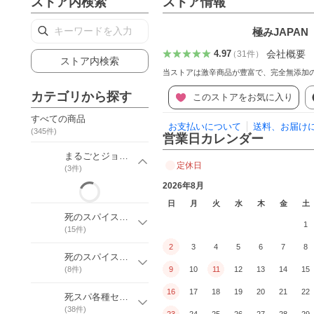
ストア内検索
ストア情報
極みJAPAN
会社概要
4.97
（
31
件
）
ストア内検索
当ストアは激辛商品が豊富で、完全無添加
カテゴリから探す
このストアをお気に入り
すべての商品
お支払いについて
送料、お届け
(
345
件)
営業日カレンダー
まるごとジョロキア
定休日
(
3
件)
2026年8月
日
月
火
水
木
金
土
死のスパイス（瓶）
1
(
15
件)
2
3
4
5
6
7
8
死のスパイス（袋）
(
8
件)
9
10
11
12
13
14
15
16
17
18
19
20
21
22
死スパ各種セット
(
38
件)
23
24
25
26
27
28
29