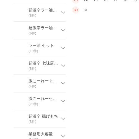
超激辛ラー油（瓶）
30
31
(
8
件)
超激辛ラー油（袋）
(
6
件)
ラー油 セット
(
10
件)
超激辛 七味唐辛子
(
6
件)
激こーれーぐーす
(
4
件)
激こーれーセット
(
10
件)
超激辛 揚げもち
(
3
件)
業務用大容量