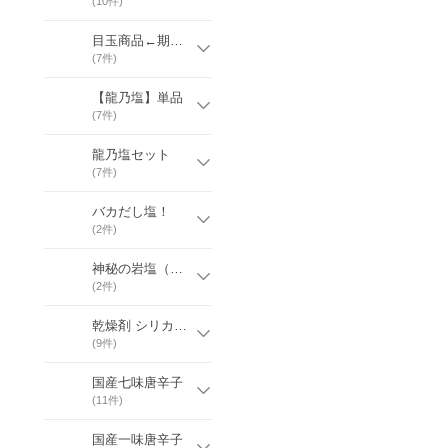
(
10
件)
目玉商品←期間限定
(
7
件)
【龍乃塩】単品
(
7
件)
龍乃塩セット
(
7
件)
バカだし塩！
(
2
件)
神秘の岩塩（贈答用）
(
2
件)
乾燥剤 シリカゲル
(
9
件)
国産七味唐辛子
(
11
件)
国産一味唐辛子