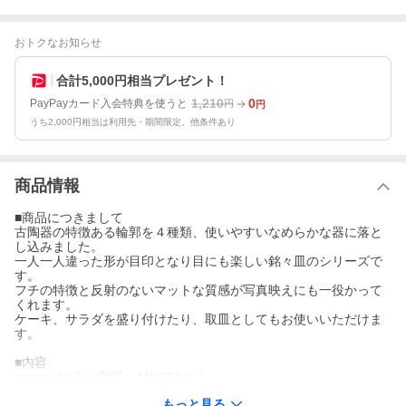
おトクなお知らせ
合計5,000円相当プレゼント！
1,210
0
PayPayカード入会特典を使うと
円
円
うち2,000円相当は利用先・期間限定。他条件あり
商品情報
■商品につきまして
古陶器の特徴ある輪郭を４種類、使いやすいなめらかな器に落と
し込みました。
一人一人違った形が目印となり目にも楽しい銘々皿のシリーズで
す。
フチの特徴と反射のないマットな質感が写真映えにも一役かって
くれます。
ケーキ、サラダを盛り付けたり、取皿としてもお使いいただけま
す。
■内容
meimei16.5cm取皿 1枚(箱なし)
※色を選んでください。
もっと見る