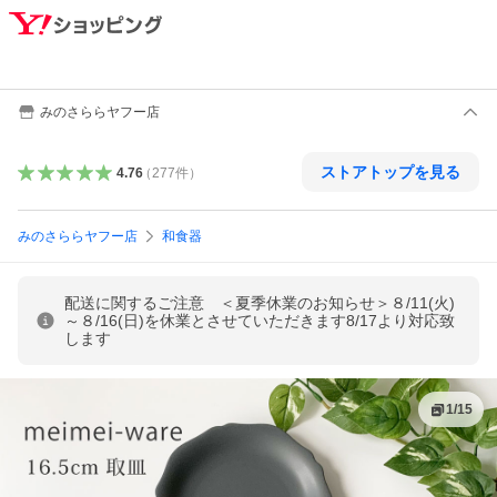
みのさららヤフー店
ストアトップを見る
4.76
（
277
件
）
みのさららヤフー店
和食器
配送に関するご注意 ＜夏季休業のお知らせ＞８/11(火)
～８/16(日)を休業とさせていただきます8/17より対応致
します
1
/
15