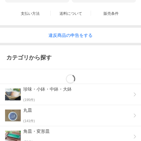
支払い方法
送料について
販売条件
違反
商品の
申告をする
カテゴリから探す
珍味・小鉢・中鉢・大鉢
(
195
件)
丸皿
(
141
件)
角皿・変形皿