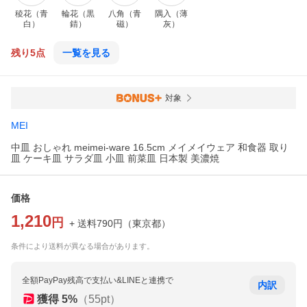
稜花（青
輪花（黒
八角（青
隅入（薄
白）
錆）
磁）
灰）
残り5点
一覧を見る
対象
MEI
中皿 おしゃれ meimei-ware 16.5cm メイメイウェア 和食器 取り
皿 ケーキ皿 サラダ皿 小皿 前菜皿 日本製 美濃焼
価格
1,210
円
+ 送料
790
円
（
東京都
）
条件により送料が異なる場合があります。
全額PayPay残高で支払い&LINEと連携で
内訳
獲得
5
%
（
55
pt）