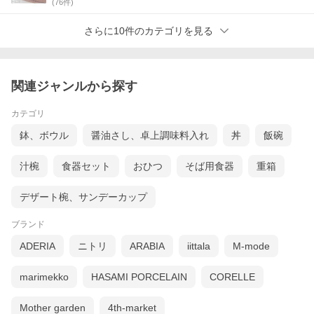
(
76
件)
さらに10件のカテゴリを見る
関連ジャンルから探す
カテゴリ
鉢、ボウル
醤油さし、卓上調味料入れ
丼
飯碗
汁椀
食器セット
おひつ
そば用食器
重箱
デザート椀、サンデーカップ
ブランド
ADERIA
ニトリ
ARABIA
iittala
M-mode
marimekko
HASAMI PORCELAIN
CORELLE
Mother garden
4th-market