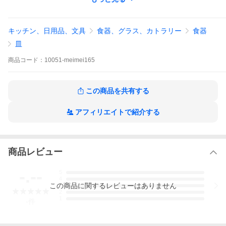
■サイズ・素材
※商品は個体差がございます。多少の誤差はご了承ください。
■サイズ(cm)
キッチン、日用品、文具
食器、グラス、カトラリー
食器
直径 16.5cm
高さ 2cm
皿
重量 約210g
商品
コード：
10051-meimei165
■素材
磁器
日本製(美濃焼)
この商品を共有する
■ご使用につきまして
○使用可 ⇒ 電子レンジ(あたため程度) 、食器洗浄機
アフィリエイトで紹介する
×使用不可 ⇒ 直火(オーブン、グリル、トースター含む)
■備考
発送の目安は、それぞれの商品ページにてご確認ください。ご注
文・決済・発送・欠品等についてのお知らせは、メールでご連絡
商品レビュー
させて頂きます。
必ず受信できるメールアドレスをご登録ください。商品の色やイ
メージはお使いの環境により、実際と異なる場合がございます。
-.--
5
4
この
商品
に関するレビューはありません
3
2
1
-
件