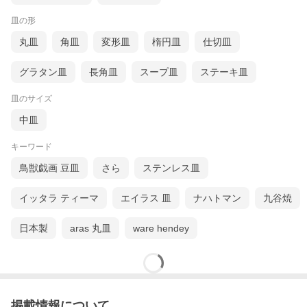
皿の形
丸皿
角皿
変形皿
楕円皿
仕切皿
グラタン皿
長角皿
スープ皿
ステーキ皿
皿のサイズ
中皿
キーワード
鳥獣戯画 豆皿
さら
ステンレス皿
イッタラ ティーマ
エイラス 皿
ナハトマン
九谷焼
日本製
aras 丸皿
ware hendey
掲載情報について