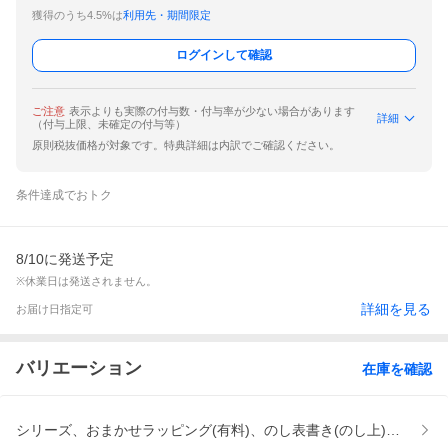
獲得のうち4.5%は
利用先・期間限定
ログインして確認
ご注意
表示よりも実際の付与数・付与率が少ない場合があります
詳細
（付与上限、未確定の付与等）
原則税抜価格が対象です。特典詳細は内訳でご確認ください。
条件達成でおトク
8/10に発送予定
※休業日は発送されません。
詳細を見る
お届け日指定可
バリエーション
在庫を確認
シリーズ、おまかせラッピング(有料)、のし表書き(のし上)、のしの