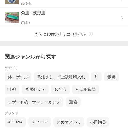
(
141
件)
角皿・変形皿
(
76
件)
さらに10件のカテゴリを見る
関連ジャンルから探す
カテゴリ
鉢、ボウル
醤油さし、卓上調味料入れ
丼
飯碗
汁椀
食器セット
おひつ
そば用食器
デザート椀、サンデーカップ
重箱
ブランド
ADERIA
ティーマ
アカオアルミ
小田陶器