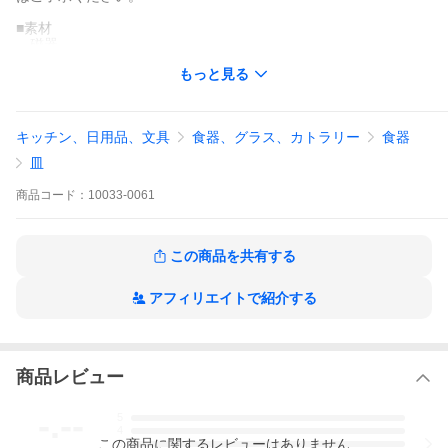
■素材
磁器
日本製(美濃焼)
もっと見る
○使用可 ⇒ 電子レンジ(あたため程度) 、食器洗浄・乾燥機
×使用不可 ⇒ 直火(オーブン、グリル、トースター含む)
キッチン、日用品、文具
食器、グラス、カトラリー
食器
発送の目安は、それぞれの商品ページにてご確認ください。ご注
文・決済・発送・欠品等についてのお知らせは、メールでご連絡
皿
させて頂きます。
必ず受信できるメールアドレスをご登録ください。商品の色やイ
商品
コード：
10033-0061
メージはお使いの環境により、実際と異なる場合がございます。
この商品を共有する
アフィリエイトで紹介する
商品レビュー
-.--
5
4
この
商品
に関するレビューはありません
3