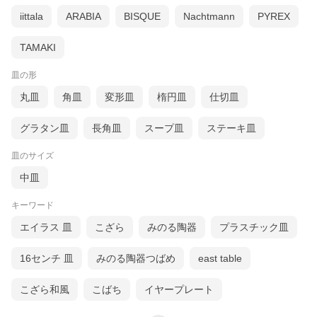
iittala
ARABIA
BISQUE
Nachtmann
PYREX
TAMAKI
皿の形
丸皿
角皿
変形皿
楕円皿
仕切皿
グラタン皿
長角皿
スープ皿
ステーキ皿
皿のサイズ
中皿
キーワード
エイラス 皿
こざら
みのる陶器
プラスチック皿
16センチ 皿
みのる陶器つばめ
east table
こざら和風
こばち
イヤープレート