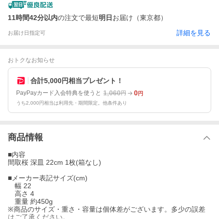
11時間42分以内
の注文で最短
明日
お届け（東京都）
詳細を見る
お届け日指定可
おトクなお知らせ
合計5,000円相当プレゼント！
1,060
0
PayPayカード入会特典を使うと
円
円
うち2,000円相当は利用先・期間限定。他条件あり
商品情報
■内容
間取桜 深皿 22cm 1枚(箱なし)
■メーカー表記サイズ(cm)
幅 22
高さ 4
重量 約450g
※商品のサイズ・重さ・容量は個体差がございます。多少の誤差
はご了承ください。