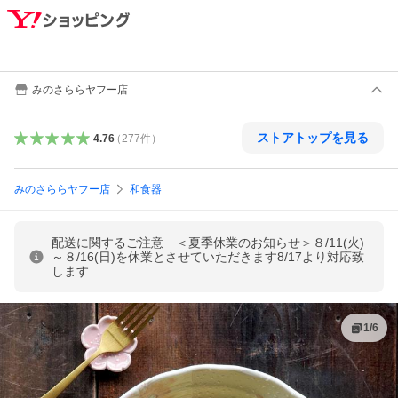
みのさららヤフー店
ストアトップを見る
4.76
（
277
件
）
みのさららヤフー店
和食器
配送に関するご注意 ＜夏季休業のお知らせ＞８/11(火)
～８/16(日)を休業とさせていただきます8/17より対応致
します
1
/
6