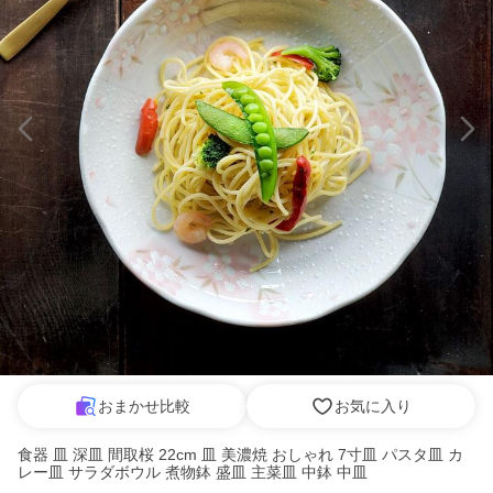
おまかせ比較
お気に入り
食器 皿 深皿 間取桜 22cm 皿 美濃焼 おしゃれ 7寸皿 パスタ皿 カ
レー皿 サラダボウル 煮物鉢 盛皿 主菜皿 中鉢 中皿