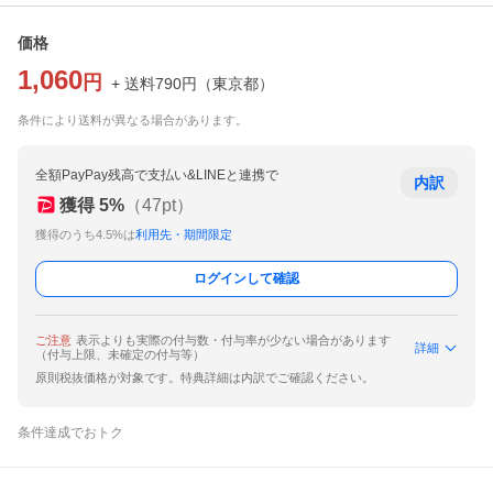
価格
1,060
円
+ 送料
790
円
（
東京都
）
条件により送料が異なる場合があります。
全額PayPay残高で支払い&LINEと連携で
内訳
獲得
5
%
（
47
pt）
獲得のうち4.5%は
利用先・期間限定
ログインして確認
ご注意
表示よりも実際の付与数・付与率が少ない場合があります
詳細
（付与上限、未確定の付与等）
原則税抜価格が対象です。特典詳細は内訳でご確認ください。
条件達成でおトク