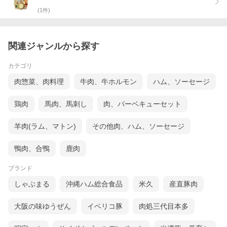
(
1
件)
関連ジャンルから探す
カテゴリ
肉惣菜、肉料理
牛肉、牛ホルモン
ハム、ソーセージ
鶏肉
馬肉、馬刺し
肉、バーベキューセット
羊肉(ラム、マトン)
その他肉、ハム、ソーセージ
鴨肉、合鴨
鹿肉
ブランド
しゃぶまる
沖縄ハム総合食品
米久
産直豚肉
大阪の味ゆうぜん
イベリコ豚
肉処三代目本多