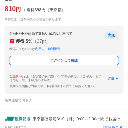
810
円
+ 送料
698
円
（
東京都
）
条件により送料が異なる場合があります。
全額PayPay残高で支払い&LINEと連携で
内訳
獲得
5
%
（
37
pt）
獲得のうち4.5%は
利用先・期間限定
ログインして確認
ご注意
表示よりも実際の付与数・付与率が少ない場合があります
詳細
（付与上限、未確定の付与等）
原則税抜価格が対象です。特典詳細は内訳でご確認ください。
条件達成でおトク
東京都は最短8/10（月）9:00-12:00の間でお届け
詳細を見る
お届け日指定可