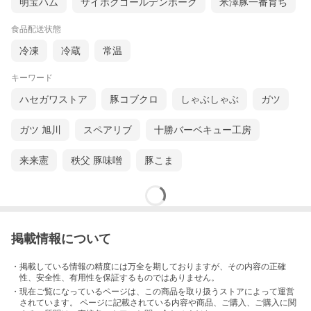
明宝ハム
サイボクゴールデンポーク
米澤豚一番育ち
食品配送状態
冷凍
冷蔵
常温
キーワード
ハセガワストア
豚コブクロ
しゃぶしゃぶ
ガツ
ガツ 旭川
スペアリブ
十勝バーベキュー工房
来来憲
秩父 豚味噌
豚こま
掲載情報について
・掲載している情報の精度には万全を期しておりますが、その内容の正確
性、安全性、有用性を保証するものではありません。
・現在ご覧になっているページは、この
商品
を取り扱うストアによって運営
されています。 ページに記載されている内容
や商品、ご購入
、ご購入に関