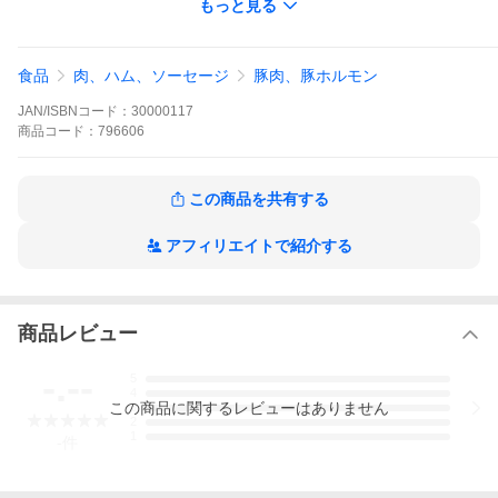
もっと見る
商品在庫をたくさん確保しておりますが、ご購入のタイミング
によっては、売り切れあるいは在庫が少ない場合がございま
す。
大変申し訳ございません。「この商品について問い合わせ」ボ
食品
肉、ハム、ソーセージ
豚肉、豚ホルモン
タンからお気軽に、入荷時期、必要注文数などをご相談下さ
い。
JAN/ISBNコード：
30000117
商品
コード：
796606
＊輸入食料品について。
パッケージが変更されて輸入される場合があります。その場
合、商品画像と違うパッケージのものをお届けする場合があり
ます。
この商品を共有する
アフィリエイトで紹介する
パテの本場フランスで約１００年間愛されているベストセラー。
ヒレやロース、モモ肉等、ブルターニュ産ポークの上質な部位を
惜しみなく使用し、独自のレシピによりスパイスをブレンドしま
した。
商品レビュー
内容量 ７８ｇ
原産国名 フランス
-.--
5
原材料名 豚肉、ブイヨン、豚肝臓、食塩、香辛料
4
保存方法 直射日光、高温多湿を避け常温で保存してください。
この
商品
に関するレビューはありません
3
2
1
-
件