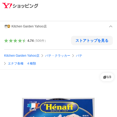
Kitchen Garden Yahoo店
ストアトップを見る
4.74
（
506
件
）
Kitchen Garden Yahoo店
パテ・クラッカー
パテ
エナフ各種 ４種類
1
/
3