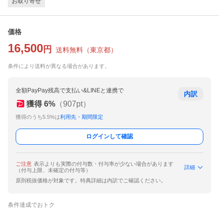
お取り寄せ
価格
16,500
円
送料無料
（
東京都
）
条件により送料が異なる場合があります。
全額PayPay残高で支払い&LINEと連携で
内訳
獲得
6
%
（
907
pt）
獲得のうち5.5%は
利用先・期間限定
ログインして確認
ご注意
表示よりも実際の付与数・付与率が少ない場合があります
詳細
（付与上限、未確定の付与等）
原則税抜価格が対象です。特典詳細は内訳でご確認ください。
条件達成でおトク