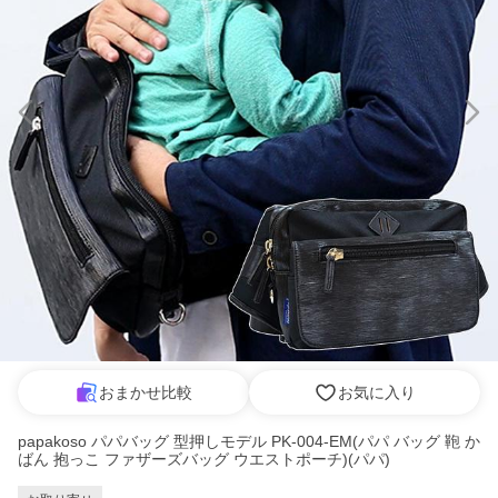
おまかせ比較
お気に入り
papakoso パパバッグ 型押しモデル PK-004-EM(パパ バッグ 鞄 か
ばん 抱っこ ファザーズバッグ ウエストポーチ)(パパ)