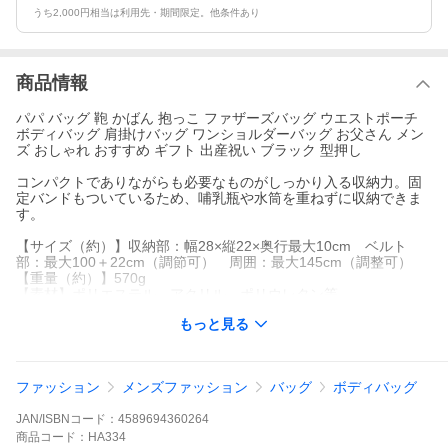
うち2,000円相当は利用先・期間限定。他条件あり
商品情報
パパ バッグ 鞄 かばん 抱っこ ファザーズバッグ ウエストポーチ
ボディバッグ 肩掛けバッグ ワンショルダーバッグ お父さん メン
ズ おしゃれ おすすめ ギフト 出産祝い ブラック 型押し
コンパクトでありながらも必要なものがしっかり入る収納力。固
定バンドもついているため、哺乳瓶や水筒を重ねずに収納できま
す。
【サイズ（約）】収納部：幅28×縦22×奥行最大10cm ベルト
部：最大100＋22cm（調節可） 周囲：最大145cm（調整可）
【重量（約）】570g
【素材】ポリエステル、アクリル、ポリウレタン等
【仕様】ファスナーポケット×5 メッシュポケット×1 オープン
もっと見る
ポケット×3 Dカン×2 フック×1 固定収納バンド付き ショル
ダーパッド付き
【備考】抱っこ方法：対面タテ抱っこ お子様の対象月齢：7か月
頃（腰すわり）〜36か月（体重15kgまで）
ファッション
メンズファッション
バッグ
ボディバッグ
【生産国】企画：日本 製造：中国（指定工場）
【注意】※本製品は抱っこ紐ではなく、抱っこの「補助」として
JAN/ISBNコード：
4589694360264
お使い頂けるものです。抱っこ補助としてご使用の際は、お子様
が落下しないように必ず手でしっかりと支えながら、体重を少し
商品
コード：
HA334