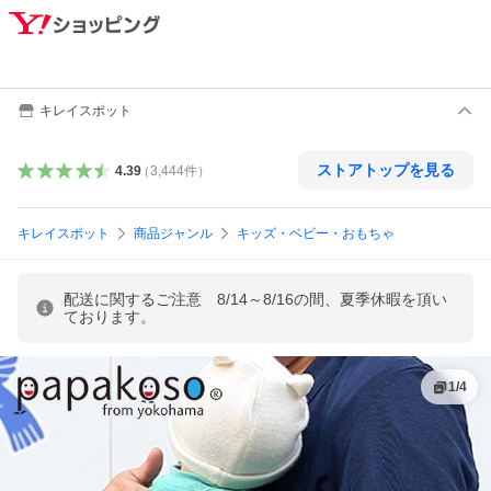
キレイスポット
ストアトップを見る
4.39
（
3,444
件
）
キレイスポット
商品ジャンル
キッズ・ベビー・おもちゃ
配送に関するご注意 8/14～8/16の間、夏季休暇を頂い
ております。
1
/
4