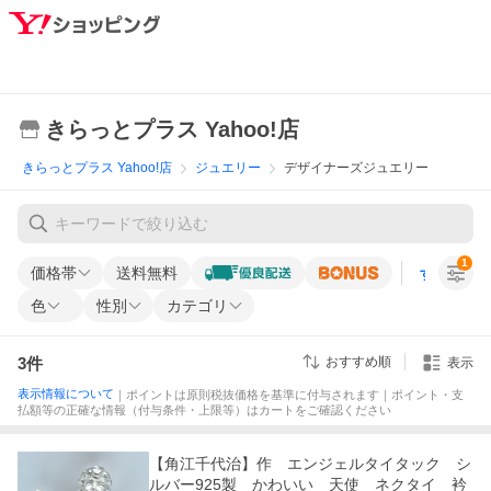
きらっとプラス Yahoo!店
きらっとプラス Yahoo!店
ジュエリー
デザイナーズジュエリー
1
価格帯
送料無料
すべての条
色
性別
カテゴリ
3
件
おすすめ順
表示
表示情報について
｜ポイントは原則税抜価格を基準に付与されます｜ポイント・支
払額等の正確な情報（付与条件・上限等）はカートをご確認ください
【角江千代治】作 エンジェルタイタック シ
ルバー925製 かわいい 天使 ネクタイ 衿