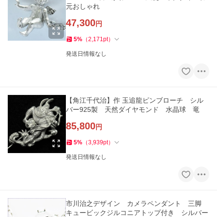
元おしゃれ
47,300
円
5
%
（
2,171
pt
）
発送日情報なし
【角江千代治】作 玉追龍ピンブローチ シル
バー925製 天然ダイヤモンド 水晶球 竜
85,800
円
5
%
（
3,939
pt
）
発送日情報なし
市川治之デザイン カメラペンダント 三脚
キュービックジルコニアトップ付き シルバー