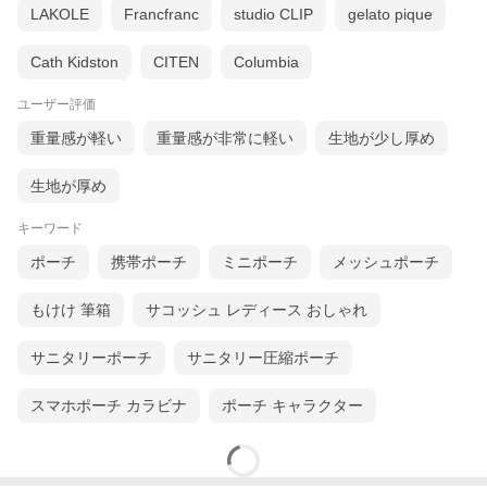
LAKOLE
Francfranc
studio CLIP
gelato pique
Cath Kidston
CITEN
Columbia
ユーザー評価
重量感が軽い
重量感が非常に軽い
生地が少し厚め
生地が厚め
キーワード
ポーチ
携帯ポーチ
ミニポーチ
メッシュポーチ
もけけ 筆箱
サコッシュ レディース おしゃれ
サニタリーポーチ
サニタリー圧縮ポーチ
スマホポーチ カラビナ
ポーチ キャラクター