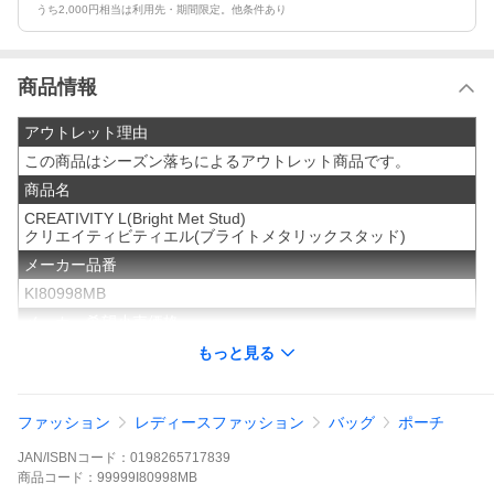
うち2,000円相当は利用先・期間限定。他条件あり
商品情報
アウトレット理由
この商品はシーズン落ちによるアウトレット商品です。
商品名
CREATIVITY L(Bright Met Stud)
クリエイティビティエル(ブライトメタリックスタッド)
メーカー品番
KI80998MB
メーカー希望小売価格
¥13200(税込)
もっと見る
サイズ／寸法
11x18.5x4 cm ( H x W x D cm )
ファッション
レディースファッション
バッグ
ポーチ
※外寸最大長のサイズです。必ずご確認ください。
素材／材質
JAN/ISBNコード：
0198265717839
商品
コード：
99999I80998MB
ナイロン100%