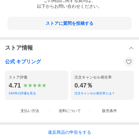
この
商品
に関する質問は、
モニターの発色の具合によって実際のものと色が異なる場合が
以下からお問い合わせください。
ございます。
花柄やボーダー等のパターンの配置や見え方は1商品毎に異なり
ストアに質問を投稿する
ます。当ショップでは柄の配置・見え方を選択することはでき
かねますので予めご理解の上ご利用ください。
表記サイズの測り方について
ストア情報
キャリーバッグのダイアルロック設定方法
公式 キプリング
ストア評価
注文キャンセル発生率
4.71
0.47％
240
件の評価を見る
注文キャンセル発生率とは？
支払い方法
送料について
販売条件
違反
商品の
申告をする