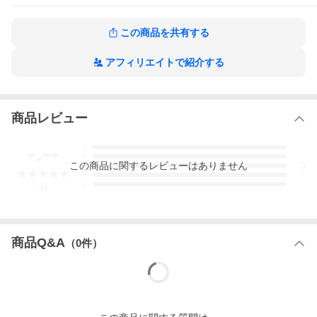
重量、容量
70 グラム、 1 リットル
この商品を共有する
その他商品説明
アフィリエイトで紹介する
ポーチ
いくつあってもうれしいポーチ！ジッパー開閉式で中の小物も
きちんとまとめて持ち歩ける機能性も備えています。3重に重ね
たポケットは、鍵、コイン、カード、コスメや携帯など欠かせ
ない小物の収納に最適。こまごましたものをコンパクトに収納
商品レビュー
できます。
メタリック素材×エッジの効いた星型スタッズの組み合わせが印
-.--
象的。華やかで存在感のあるルックスとハリのある手触りと上
5
品なツヤ感が魅力。
4
この
商品
に関するレビューはありません
3
●本商品の表面素材にはポリウレタン樹脂コーティングが施され
2
ており、特殊な光沢や手触り、風合いを持っています。
1
-
件
●摩擦等で力が加わり変形すると、コーティングが白く変色した
り、剥離することがありますので、お取り扱いの際には十分ご
注意ください。
●汗や汚れが付いたときは、乾いた布で軽く拭き取り、風通しの
良いところで形を整えて陰干ししてください。シンナー、ベン
商品Q&A
（
0
件）
ジン等を使用しますと、変色や変形の原因となりますので、お
避けください。
ジッパー開閉メイン収納 ｜ 三つのまちからできているポーチ ｜
ジッパー付きポケット×1、オープンポケット×2
ご注意事項