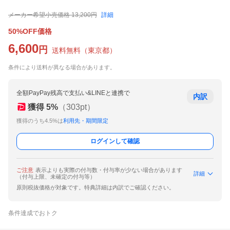
メーカー希望小売価格
13,200
円
詳細
50%OFF価格
6,600
円
送料無料
（
東京都
）
条件により送料が異なる場合があります。
全額PayPay残高で支払い&LINEと連携で
内訳
獲得
5
%
（
303
pt）
獲得のうち4.5%は
利用先・期間限定
ログインして確認
ご注意
表示よりも実際の付与数・付与率が少ない場合があります
詳細
（付与上限、未確定の付与等）
原則税抜価格が対象です。特典詳細は内訳でご確認ください。
条件達成でおトク