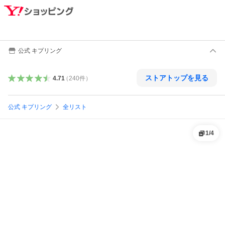
公式 キプリング
ストアトップを見る
4.71
（
240
件
）
公式 キプリング
全リスト
1
/
4