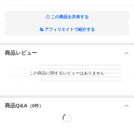
重量、容量
230 グラム、 4 リットル
その他商品説明
この商品を共有する
ショルダーバッグ
便利なフロントポケットを備えたスリムでコンパクトなショル
アフィリエイトで紹介する
ダーバッグ。メイン収納はジッパーとマグネットで閉じること
ができ安心です。調整可能なストラップ付きで、長さによって
スタイルチェンジを楽しめます。華やかで誰もが目を引くピン
クを大胆に身に着けて、よりあなたを魅力的に輝かせます。
商品レビュー
マグネット付きジッパー開閉式メイン収納 ｜ ジッパー付き内ポ
ケット ｜ フロントポケット
-.--
5
ご注意事項
4
この
商品
に関するレビューはありません
3
モニターの発色の具合によって実際のものと色が異なる場合が
2
1
ございます。
-
件
花柄やボーダー等のパターンの配置や見え方は1商品毎に異なり
ます。当ショップでは柄の配置・見え方を選択することはでき
かねますので予めご理解の上ご利用ください。
商品Q&A
（
0
件）
表記サイズの測り方について
キャリーバッグのダイアルロック設定方法