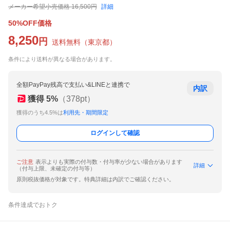
メーカー希望小売価格
16,500
円
詳細
50%OFF価格
8,250
円
送料無料
（
東京都
）
条件により送料が異なる場合があります。
全額PayPay残高で支払い&LINEと連携で
内訳
獲得
5
%
（
378
pt）
獲得のうち4.5%は
利用先・期間限定
ログインして確認
ご注意
表示よりも実際の付与数・付与率が少ない場合があります
詳細
（付与上限、未確定の付与等）
原則税抜価格が対象です。特典詳細は内訳でご確認ください。
条件達成でおトク