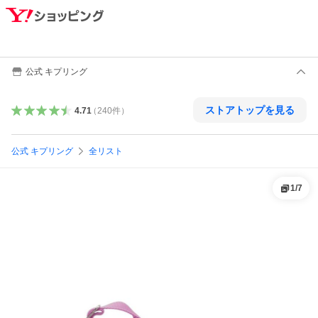
公式 キプリング
ストアトップを見る
4.71
（
240
件
）
公式 キプリング
全リスト
1
/
7