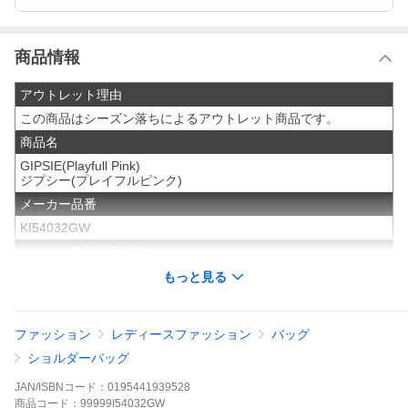
商品情報
アウトレット理由
この商品はシーズン落ちによるアウトレット商品です。
商品名
GIPSIE(Playfull Pink)
ジプシー(プレイフルピンク)
メーカー品番
KI54032GW
メーカー希望小売価格
¥16500(税込)
もっと見る
サイズ／寸法
15x26x6 cm ( H x W x D cm )
ファッション
レディースファッション
バッグ
※外寸最大長のサイズです。必ずご確認ください。
ショルダーバッグ
素材／材質
ナイロン100%
JAN/ISBNコード：
0195441939528
商品
コード：
99999I54032GW