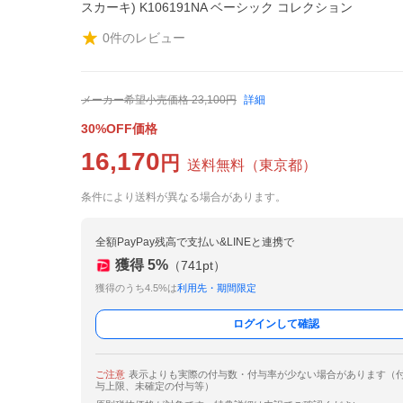
スカーキ) K106191NA ベーシック コレクション
0
件のレビュー
メーカー希望小売価格
23,100
円
詳細
30%OFF価格
16,170
円
送料無料
（
東京都
）
条件により送料が異なる場合があります。
全額PayPay残高で支払い&LINEと連携で
獲得
5
%
（
741
pt）
獲得のうち4.5%は
利用先・期間限定
ログインして確認
ご注意
表示よりも実際の付与数・付与率が少ない場合があります（
与上限、未確定の付与等）