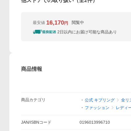
他ストアでの取り扱い（全
2
件）
16,170
最安値
閲覧中
円
2日以内にお届け可能な商品あり
商品情報
商品
カテゴリ
公式 キプリング
全リ
ファッション
レディ
JAN/ISBNコード
0196013996710