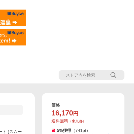
価格
16,170
円
送料無料
（
東京都
）
5
%獲得
（
741
pt）
アート (スムー