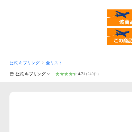
公式 キプリング
全リスト
公式 キプリング
4.71
（
240
件
）