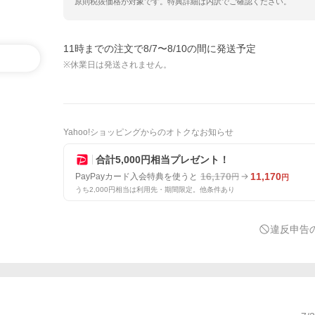
原則税抜価格が対象です。特典詳細は内訳でご確認ください。
11時までの注文で8/7〜8/10の間に発送予定
※休業日は発送されません。
Yahoo!ショッピングからのオトクなお知らせ
合計5,000円相当プレゼント！
16,170
11,170
PayPayカード入会特典を使うと
円
円
うち2,000円相当は利用先・期間限定。他条件あり
違反申告