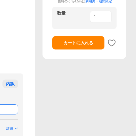
獲得のうち4.5%は
利用先・期間限定
数量
カートに入れる
内訳
付
詳細