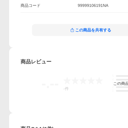
商品
コード
99999106191NA
この商品を共有する
商品
レビュー
5
-.--
4
この
商
3
2
-
件
1