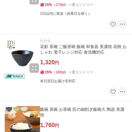
15
%
（
270
pt
）
要エントリー
2日以内に発送（休業日を除く）
たたら
花影 茶碗 ご飯茶碗 飯碗 和食器 美濃焼 花柄 お
しゃれ 電子レンジ対応 食洗機対応
1,320
円
15
%
（
180
pt
）
要エントリー
本日翌日お届け非対応
飯碗 茶碗 お茶碗 匠の細削ぎ飯碗大 陶器 美濃
焼
1,760
円