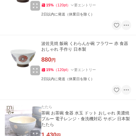
15
%
（
120
pt
）
要エントリー
2日以内に発送（休業日を除く）
波佐見焼 飯碗 くわらんか碗 フラワー 赤 食器
おしゃれ 手作り 日本製
880
円
15
%
（
120
pt
）
要エントリー
2日以内に発送（休業日を除く）
たたら
茶碗 お茶碗 食器 水玉 ドット おしゃれ 美濃焼
ブルー 電子レンジ・食洗機対応 サボン 日本製
たたら
1,430
円