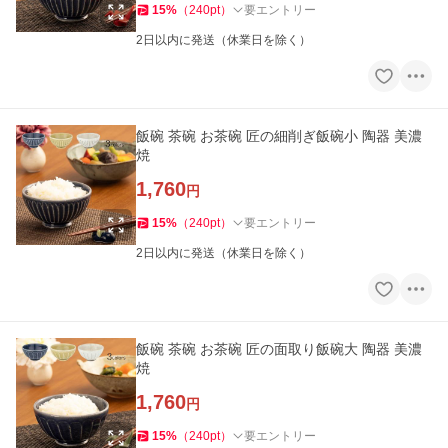
15
%
（
240
pt
）
要エントリー
2日以内に発送（休業日を除く）
飯碗 茶碗 お茶碗 匠の細削ぎ飯碗小 陶器 美濃
焼
1,760
円
15
%
（
240
pt
）
要エントリー
2日以内に発送（休業日を除く）
飯碗 茶碗 お茶碗 匠の面取り飯碗大 陶器 美濃
焼
1,760
円
15
%
（
240
pt
）
要エントリー