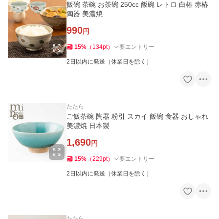
飯碗 茶碗 お茶碗 250cc 飯碗 レトロ 白椿 赤椿
陶器 美濃焼
990
円
15
%
（
134
pt
）
要エントリー
2日以内に発送（休業日を除く）
たたら
ご飯茶碗 陶器 粉引 スカイ 飯碗 食器 おしゃれ
美濃焼 日本製
1,690
円
15
%
（
229
pt
）
要エントリー
2日以内に発送（休業日を除く）
たたら