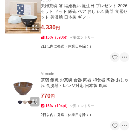
夫婦茶碗 箸 結婚祝い 誕生日 プレゼント 2026
セット ドット 飯碗 ペア おしゃれ 陶器 食器セ
ット 美濃焼 日本製 ギフト
4,330
円
15
%
（
590
pt
）
要エントリー
2日以内に発送（休業日を除く）
M-mode
茶碗 飯碗 お茶碗 食器 陶器 和食器 陶器 おしゃ
れ 食洗器・レンジ対応 日本製 風車
770
円
15
%
（
104
pt
）
要エントリー
2日以内に発送（休業日を除く）