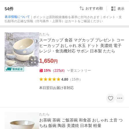
54
件
おすすめ順
表示
表示情報について
｜ポイントは原則税抜価格を基準に付与されます｜ポイント・支
払額等の正確な情報（付与条件・上限等）はカートをご確認ください
たたら
スープカップ 食器 マグカップ プレゼント コー
ヒーカップ おしゃれ 水玉 ドット 美濃焼 電子
レンジ・食洗機対応 サボン 日本製 たたら
1,650
円
15
%
（
225
pt
）
要エントリー
4.80
（
15
件
）
本日翌日お届け非対応
たたら
お茶碗 茶碗 ご飯茶碗 和食器 おしゃれ 土音 つ
ちね 飯碗 陶器 美濃焼 日本製 軽量