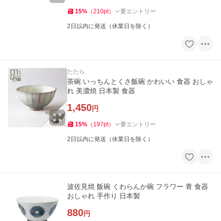
15
%
（
210
pt
）
要エントリー
2日以内に発送（休業日を除く）
たたら
茶碗 いっちんとくさ飯碗 かわいい 食器 おしゃ
れ 美濃焼 日本製 食器
1,450
円
15
%
（
197
pt
）
要エントリー
2日以内に発送（休業日を除く）
波佐見焼 飯碗 くわらんか碗 フラワー 青 食器
おしゃれ 手作り 日本製
880
円