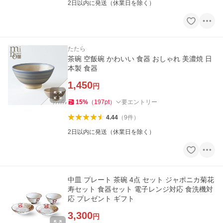
2日以内に発送（休業日を除く）
たたら
茶碗 空飯碗 かわいい 食器 おしゃれ 美濃焼 日
本製 食器
1,450
円
15
%
（
197
pt
）
要エントリー
4.44
（
9
件
）
2日以内に発送（休業日を除く）
中皿 プレート 茶碗 4点 セット ジャポニカ菊花
寿セット 食器セット 電子レンジ対応 食洗機対
応 プレゼント ギフト
3,300
円