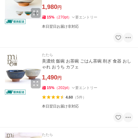
1,980
円
15
%
（
270
pt
）
要エントリー
本日翌日お届け非対応
たたら
美濃焼 飯碗 お茶碗 ごはん茶碗 削ぎ 食器 おし
ゃれ おうち カフェ
1,490
円
15
%
（
202
pt
）
要エントリー
4.60
（
5
件
）
本日翌日お届け非対応
たたら