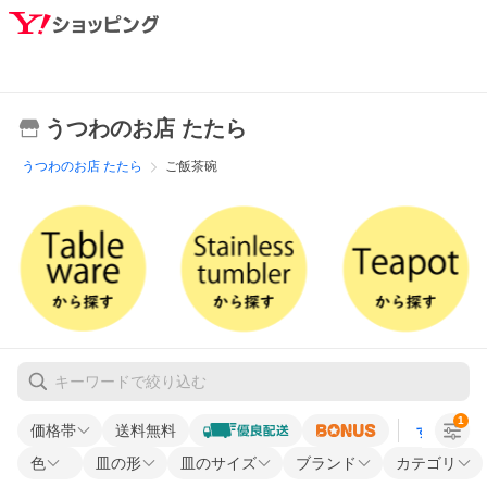
うつわのお店 たたら
うつわのお店 たたら
ご飯茶碗
1
価格帯
送料無料
すべての条
色
皿の形
皿のサイズ
ブランド
カテゴリ