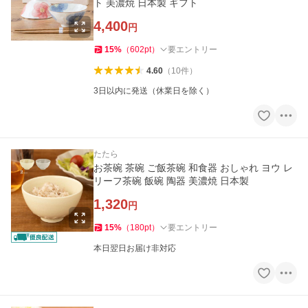
ト 美濃焼 日本製 ギフト
4,400
円
15
%
（
602
pt
）
要エントリー
4.60
（
10
件
）
3日以内に発送（休業日を除く）
たたら
お茶碗 茶碗 ご飯茶碗 和食器 おしゃれ ヨウ レ
リーフ茶碗 飯碗 陶器 美濃焼 日本製
1,320
円
15
%
（
180
pt
）
要エントリー
本日翌日お届け非対応