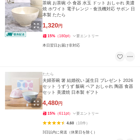
茶碗 お茶碗 小 食器 水玉 ドット おしゃれ 美濃
焼 ホワイト 電子レンジ・食洗機対応 サボン 日
本製 たたら
1,320
円
15
%
（
180
pt
）
要エントリー
本日翌日お届け非対応
たたら
夫婦茶碗 箸 結婚祝い 誕生日 プレゼント 2026
セット うずうず 飯碗 ペア おしゃれ 陶器 食器
セット 美濃焼 日本製 ギフト
4,480
円
15
%
（
611
pt
）
要エントリー
4.60
（
10
件
）
3日以内に発送（休業日を除く）