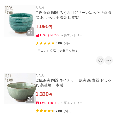
たたら
ご飯茶碗 陶器 ろくろ目グリーンゆったり碗 食
器 おしゃれ 美濃焼 日本製
1,090
円
15
%
（
147
pt
）
要エントリー
5.00
（
4
件
）
2日以内に発送（休業日を除く）
たたら
ご飯茶碗 陶器 ネイチャー 飯碗 森 食器 おしゃ
れ 美濃焼 日本製
1,330
円
15
%
（
181
pt
）
要エントリー
4.60
（
5
件
）