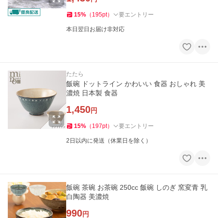
15
%
（
195
pt
）
要エントリー
本日翌日お届け非対応
たたら
飯碗 ドットライン かわいい 食器 おしゃれ 美
濃焼 日本製 食器
1,450
円
15
%
（
197
pt
）
要エントリー
2日以内に発送（休業日を除く）
飯碗 茶碗 お茶碗 250cc 飯碗 しのぎ 窯変青 乳
白陶器 美濃焼
990
円