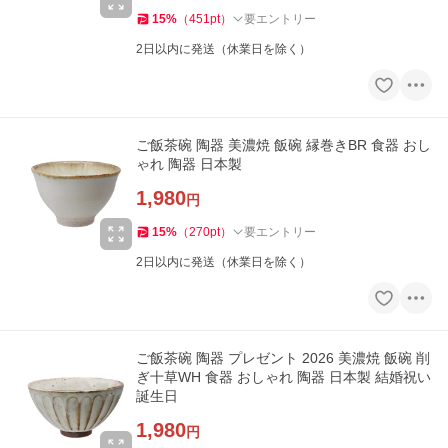
15
%
（
451
pt
）
要エントリー
2日以内に発送（休業日を除く）
ご飯茶碗 陶器 美濃焼 飯碗 縁巻きBR 食器 おし
ゃれ 陶器 日本製
1,980
円
15
%
（
270
pt
）
要エントリー
2日以内に発送（休業日を除く）
ご飯茶碗 陶器 プレゼント 2026 美濃焼 飯碗 削
ぎ十草WH 食器 おしゃれ 陶器 日本製 結婚祝い
誕生日
1,980
円