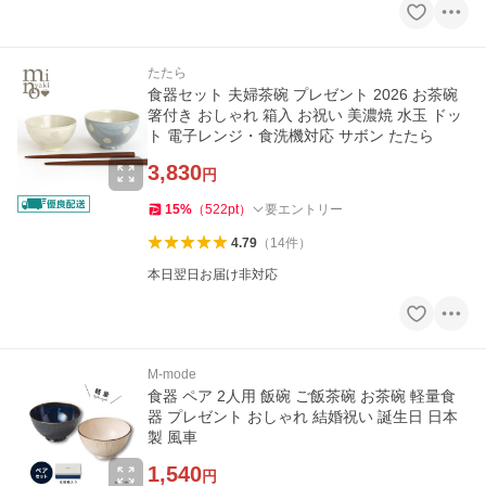
たたら
食器セット 夫婦茶碗 プレゼント 2026 お茶碗
箸付き おしゃれ 箱入 お祝い 美濃焼 水玉 ドッ
ト 電子レンジ・食洗機対応 サボン たたら
3,830
円
15
%
（
522
pt
）
要エントリー
4.79
（
14
件
）
本日翌日お届け非対応
M-mode
食器 ペア 2人用 飯碗 ご飯茶碗 お茶碗 軽量食
器 プレゼント おしゃれ 結婚祝い 誕生日 日本
製 風車
1,540
円