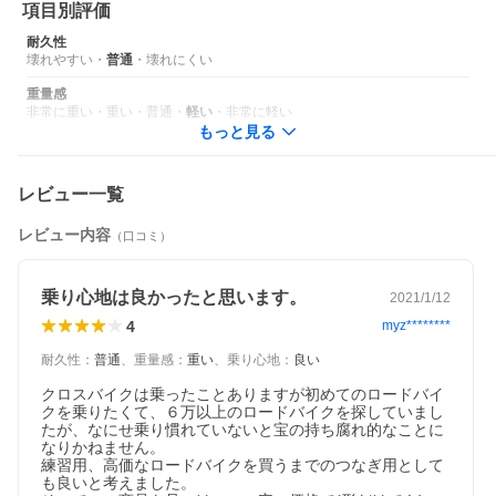
項目別評価
耐久性
壊れやすい
・
普通
・
壊れにくい
重量感
非常に重い
・
重い
・
普通
・
軽い
・
非常に軽い
もっと見る
レビュー一覧
レビュー内容
（口コミ）
乗り心地は良かったと思います。
2021/1/12
4
myz********
耐久性
：
普通
、
重量感
：
重い
、
乗り心地
：
良い
クロスバイクは乗ったことありますが初めてのロードバイ
クを乗りたくて、６万以上のロードバイクを探していまし
たが、なにせ乗り慣れていないと宝の持ち腐れ的なことに
なりかねません。

練習用、高価なロードバイクを買うまでのつなぎ用として
も良いと考えました。
