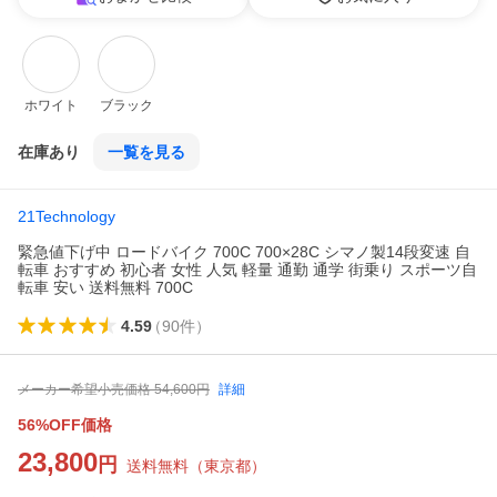
ホワイト
ブラック
在庫あり
一覧を見る
21Technology
緊急値下げ中 ロードバイク 700C 700×28C シマノ製14段変速 自
転車 おすすめ 初心者 女性 人気 軽量 通勤 通学 街乗り スポーツ自
転車 安い 送料無料 700C
4.59
（
90
件
）
メーカー希望小売価格
54,600
円
詳細
56%OFF価格
23,800
円
送料無料
（
東京都
）