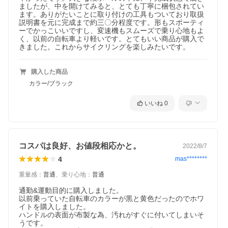
ましたが、中を開けてみると、とても丁寧に梱包されてい
ます。ありがたいことに取り付けの工具もついており取扱
説明書を元に完成まで約三〇分程度です。形もスポーティ
ーでかっこいいですし、変速機もスムーズで乗り心地もよ
く、以前の自転車より軽いです。とてもいい商品が購入で
きました。これからサイクリングを楽しみたいです。
購入した商品
カラー/ブラック
いいね
0
コスパは良好、お値段相応かと。
2022/8/7
4
mas********
重量感
：
普通
、
乗り心地
：
普通
通勤&運動目的に購入しました。

以前乗っていた自転車のカラーが黒と黄色だったのでホワ
イトを購入しました。

ハンドルの表面が布製な為、汚れがすぐに付いてしまいそ
うです。
