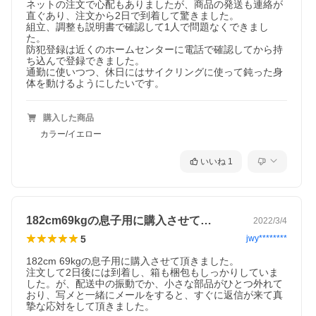
ネットの注文で心配もありましたが、商品の発送も連絡が
直ぐあり、注文から2日で到着して驚きました。

組立、調整も説明書で確認して1人で問題なくできまし
た。

防犯登録は近くのホームセンターに電話で確認してから持
ち込んで登録できました。

通勤に使いつつ、休日にはサイクリングに使って鈍った身
体を動けるようにしたいです。
購入した商品
カラー/イエロー
いいね
1
182cm69kgの息子用に購入させて…
2022/3/4
5
jwy********
182cm 69kgの息子用に購入させて頂きました。

注文して2日後には到着し、箱も梱包もしっかりしていま
した。が、配送中の振動でか、小さな部品がひとつ外れて
おり、写メと一緒にメールをすると、すぐに返信が来て真
摯な応対をして頂きました。
