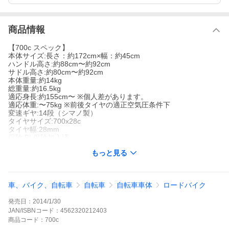
商品情報
【700c スペック】
本体サイズ:長さ：約172cm×幅：約45cm
ハンドル高さ:約88cm〜約92cm
サドル高さ:約80cm〜約92cm
本体重量:約14kg
総重量:約16.5kg
適応身長:約155cm〜 ※個人差があります。
適応体重:〜75kg ※前後タイヤの適正空気圧条件下
変速ギヤ:14段（シマノ製）
タイヤサイズ:700x28c
タイヤ幅:28mm
保険:PL保険加入済
フレーム:スチール製 ※JIS耐震振動試験合格品
もっと見る
リム:アルミ製 セミエアロリムホイール
ハンドルバー:ドロップハンドル
ブレーキ:前後輪キャリパーブレーキ
装備:反射鏡、片足スタンド
車、バイク、自転車
自転車
自転車車体
ロードバイク
梱包サイズ:長さ：約134cm×幅：約24cm×高さ：約70cm
発売日：
2014/1/30
★一部組立がございます【ハンドル・サドル・ペダル・前カゴ、
前輪（クイックレリーズ式、工具なしで取付できます）】。
JAN/ISBNコード：
4562320212403
★改良などにより予告なくデザイン・仕様の変更がある場合があ
商品
コード：
700c
ります。予めご了承ください。