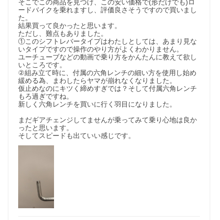
そこでこの商品を見つけ、この安い価格で(形だけでも)ロ
ードバイクを乗れますし、評価良さそうですので買いまし
た。

結果買って良かったと思います。

ただし、難点もありました。

①このシフトレバータイプはわたしとしては、あまり見な
いタイプですので操作のやり方がよくわかりません。

ユーチューブなどの動画で乗り方をかんたんに教えて欲し
いところです。

②組み立て時に、付属の六角レンチの細い方を使用し始め
緩める為、まわしたらヤマが崩れなくなりました。

仮止めなのにキツく締めすぎでは？そして付属六角レンチ
もろ過ぎですね。

新しく六角レンチを買いに行く羽目になりました。

まだギアチェンジしてませんが乗ってみて乗り心地は良か
ったと思います。

そしてスピードも出ていい感じです。