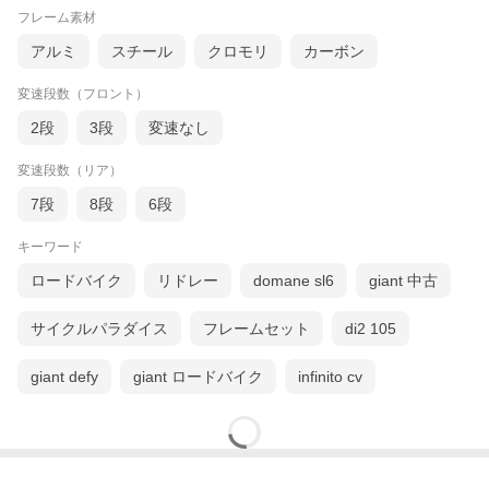
グリップを握ったまま操作可能なシフトレバー・14段ギア・
フレーム素材
700×28Cタイヤなどなど…
お求めやすい価格はそのままに
アルミ
スチール
クロモリ
カーボン
充実の装備を実現しました
初心者向け ロードバイク！！
変速段数（フロント）
■ポイントpoint
◎14段ギア（シマノ製）
2段
3段
変速なし
7段×2段の14段変速ギアは安心のシマノ製。快適な走行をお約
束します。
変速段数（リア）
◎シフト（シマノ製）
ハンドルの中央にシフトレバーを配置。シフトチェンジの際に
7段
8段
6段
手を放す必要はありません。
◎サドル
キーワード
大きめのサドルを採用。
これまでより厚くて広いスポーツサドルが長時間のクルージン
ロードバイク
リドレー
domane sl6
giant 中古
グをサポートします。
◎タイヤ（700×28C）
スポーツ系の中では最も大きな700×28Cのタイヤを採用。安定
サイクルパラダイス
フレームセット
di2 105
した走りをお楽しみいただけます。
◎ブレーキ（キャリパー）
ロード定番のキャリパーブレーキを前後に採用。
giant defy
giant ロードバイク
infinito cv
クイック式なのでブレーキシューの間隔を調整可能。抜群のメ
ンテナンス性を実現しました。
<font color="red" >※実際の商品に泥除けは付属しておりません。
</font>