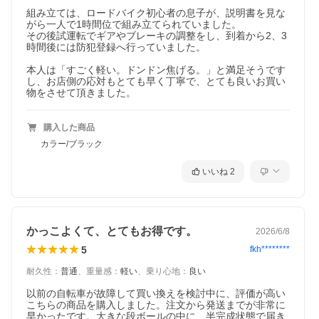
組み立ては、ロードバイク初心者の息子が、説明書を見な
がら一人で1時間位で組み立てられていました。

その後試運転でギアやブレーキの調整をし、到着から2、3
時間後には防犯登録へ行っていました。

本人は「すごく軽い。ドンドン焦げる。」と満足そうです
し、お店側の応対もとても早く丁寧で、とても良いお買い
物をさせて頂きました。
購入した商品
カラー/ブラック
いいね
2
かっこよくて、とてもお得です。
2026/6/8
5
fkh********
耐久性
：
普通
、
重量感
：
軽い
、
乗り心地
：
良い
以前の自転車が故障して買い換えを検討中に、評価が高い
こちらの商品を購入しました。注文から発送までが非常に
早かったです。大きな段ボールの中に、半完成状態で届き