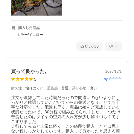
購入した商品
カラー/イエロー
いいね
0
買って良かった。
2020/12/1
5
syu********
耐久性
：
壊れにくい
、
重量感
：
普通
、
乗り心地
：
良い
注文が混雑していた時期だったので間違いのないようにし
っかりと確認していただいてからの発送となり、とても丁
寧な対応でした。配達も早く、商品は殆んど完成している
状態だったので、30分程で組み立てられました。１つだけ
苦労したのはタイヤの空気の入れ方が少し解りづらくて手
こずりました。

走行してみると非常に軽く、この値段で購入したとは思え
ない程しっかりしています。購入して良かったと思える商