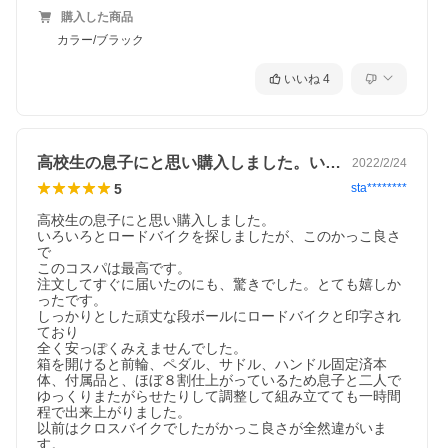
購入した商品
カラー/ブラック
いいね
4
高校生の息子にと思い購入しました。いろ…
2022/2/24
5
sta********
高校生の息子にと思い購入しました。

いろいろとロードバイクを探しましたが、このかっこ良さ
で

このコスパは最高です。

注文してすぐに届いたのにも、驚きでした。とても嬉しか
ったです。

しっかりとした頑丈な段ボールにロードバイクと印字され
ており

全く安っぽくみえませんでした。

箱を開けると前輪、ペダル、サドル、ハンドル固定済本
体、付属品と、ほぼ８割仕上がっているため息子と二人で
ゆっくりまたがらせたりして調整して組み立てても一時間
程で出来上がりました。

以前はクロスバイクでしたがかっこ良さが全然違がいま
す。
