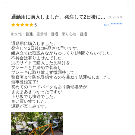
通勤用に購入しました。発注して2日後に…
2020/7/4
5
ono********
耐久性
：
普通
、
重量感
：
普通
、
乗り心地
：
普通
通勤用に購入しました。

発注して2日後に納品され早いです。

組み立ては取説みながらゆっくり1時間ぐらいでした。

不具合は有りませんでした。

別のサイトで購入した泥除けを、

ブレーキと共締めで装着し、

ブレーキは取り敢えず微調整して、

警察署まで防犯登録するのを兼ねて試運転しました。

無事登録完了❗️

初めてのロードバイクもあり前傾姿勢が

まあまあきつかったですが、

上り坂でも快適でした。

良い買い物でした。

通勤が楽しみです。