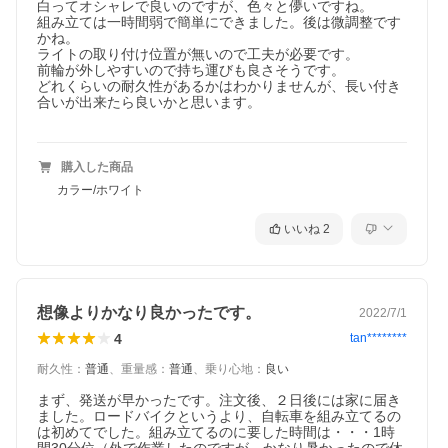
白ってオシャレで良いのですが、色々と儚いですね。

組み立ては一時間弱で簡単にできました。後は微調整です
かね。

ライトの取り付け位置が無いので工夫が必要です。

前輪が外しやすいので持ち運びも良さそうです。

どれくらいの耐久性があるかはわかりませんが、長い付き
合いが出来たら良いかと思います。

購入した商品
カラー/ホワイト
いいね
2
想像よりかなり良かったです。
2022/7/1
4
tan********
耐久性
：
普通
、
重量感
：
普通
、
乗り心地
：
良い
まず、発送が早かったです。注文後、２日後には家に届き
ました。ロードバイクというより、自転車を組み立てるの
は初めてでした。組み立てるのに要した時間は・・・1時