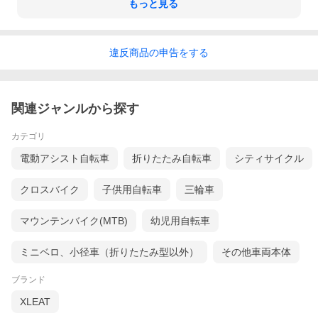
もっと見る
違反
商品の
申告をする
関連ジャンルから探す
カテゴリ
電動アシスト自転車
折りたたみ自転車
シティサイクル
クロスバイク
子供用自転車
三輪車
マウンテンバイク(MTB)
幼児用自転車
※改良などにより、予告なくデザイン・仕様変更がある可能性が
ございます。
ミニベロ、小径車（折りたたみ型以外）
その他車両本体
★土日祝以外はあす楽★ 素人でも簡単に組立られる！北海道まで
も送料無料！コスパ最高！
ブランド
通勤、通学、サイクリング、初めてのロードバイクはこれ1台で満
足できる?
XLEAT