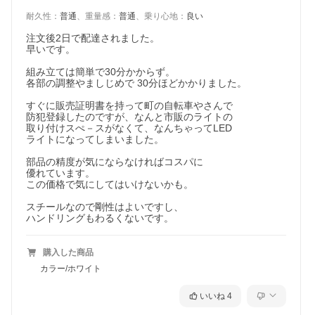
耐久性
：
普通
、
重量感
：
普通
、
乗り心地
：
良い
注文後2日で配達されました。

早いです。

組み立ては簡単で30分かからず。

各部の調整やましじめで 30分ほどかかりました。

すぐに販売証明書を持って町の自転車やさんで

防犯登録したのですが、なんと市販のライトの

取り付けスぺ－スがなくて、なんちゃってLED

ライトになってしまいました。

部品の精度が気にならなければコスパに

優れています。

この価格で気にしてはいけないかも。

スチールなので剛性はよいですし、

ハンドリングもわるくないです。
購入した商品
カラー/ホワイト
いいね
4