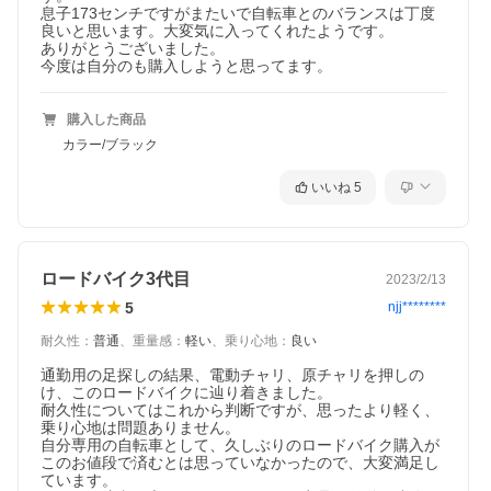
息子173センチですがまたいで自転車とのバランスは丁度
良いと思います。大変気に入ってくれたようです。

ありがとうございました。

購入した商品
カラー/ブラック
いいね
5
ロードバイク3代目
2023/2/13
5
njj********
耐久性
：
普通
、
重量感
：
軽い
、
乗り心地
：
良い
通勤用の足探しの結果、電動チャリ、原チャリを押しの
け、このロードバイクに辿り着きました。

耐久性についてはこれから判断ですが、思ったより軽く、
乗り心地は問題ありません。

自分専用の自転車として、久しぶりのロードバイク購入が
このお値段で済むとは思っていなかったので、大変満足し
ています。
