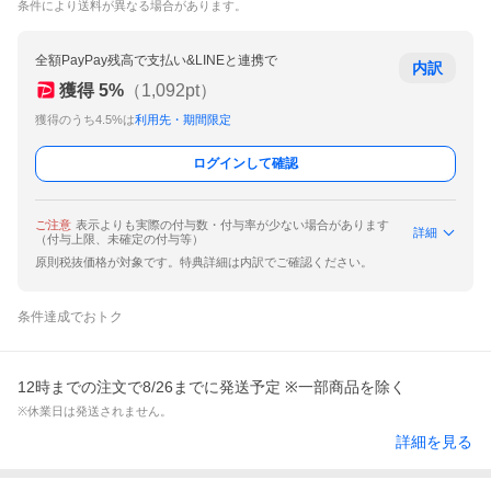
条件により送料が異なる場合があります。
全額PayPay残高で支払い&LINEと連携で
内訳
獲得
5
%
（
1,092
pt）
獲得のうち4.5%は
利用先・期間限定
ログインして確認
ご注意
表示よりも実際の付与数・付与率が少ない場合があります
詳細
（付与上限、未確定の付与等）
原則税抜価格が対象です。特典詳細は内訳でご確認ください。
条件達成でおトク
12時までの注文で8/26までに発送予定 ※一部商品を除く
※休業日は発送されません。
詳細を見る