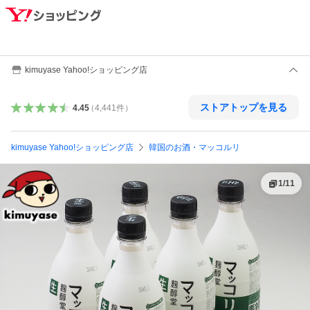
kimuyase Yahoo!ショッピング店
ストアトップを見る
4.45
（
4,441
件
）
kimuyase Yahoo!ショッピング店
韓国のお酒・マッコルリ
1
/
11