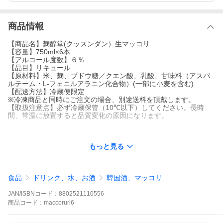
商品情報
【商品名】麹醇堂(クッスンダン）生マッコリ
【容量】750ml×6本
【アルコール度数】６％
【品目】リキュール
【原材料】米、麹、ブドウ糖／クエン酸、乳酸、甘味料（アスパ
ルテーム・L-フェニルアラニン化合物）(一部に小麦を含む)
【配送方法】冷蔵便限定
※冷凍商品と同時にご注文の場合、別途送料を頂戴します。
【取扱注意点】必ず冷蔵保管（10℃以下）してください。長時
間、常温に放置すると品質変化の原因になります。
もっと見る
食品
ドリンク、水、お酒
韓国酒、マッコリ
JAN/ISBNコード：
8802521110556
商品
コード：
maccoruri6