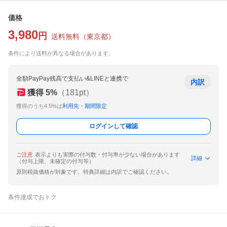
価格
3,980
円
送料無料
（
東京都
）
条件により送料が異なる場合があります。
全額PayPay残高で支払い&LINEと連携で
内訳
獲得
5
%
（
181
pt）
獲得のうち4.5%は
利用先・期間限定
ログインして確認
ご注意
表示よりも実際の付与数・付与率が少ない場合があります
詳細
（付与上限、未確定の付与等）
原則税抜価格が対象です。特典詳細は内訳でご確認ください。
条件達成でおトク