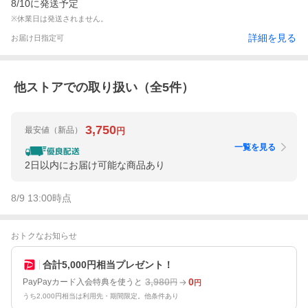
8/10に発送予定
※休業日は発送されません。
詳細を見る
お届け日指定可
他ストアでの取り扱い（全
5
件）
3,750
最安値
（新品）
円
一覧を見る
2日以内にお届け可能な商品あり
8/9 13:00
時点
おトクなお知らせ
合計5,000円相当プレゼント！
3,980
0
PayPayカード入会特典を使うと
円
円
うち2,000円相当は利用先・期間限定。他条件あり