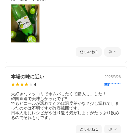
いいね
1
本場の味に近い
2025/3/26
4
dfq********
大好きなマッコリでホムパしたくて購入しました！

韓国直送で美味しかったです‼︎

でもビニールが濡れてたのは温度差かな？少し漏れてしま
ったのかは不明ですが許容範囲です。

日本人用にレシピがやはり違う気がしますがたっぷり飲め
るのでそれも可です。
いいね
1