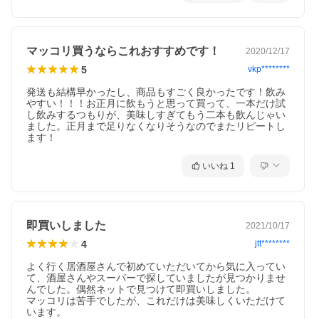
マッコリ買うならこれおすすめです！
2020/12/17
5
vkp********
発送も結構早かったし、商品もすごく良かったです！飲み
やすい！！！お正月に飲もうと思って買って、一本だけ試
し飲みするつもりが、美味しすぎてもう二本も飲んじゃい
ました。正月まで足りなくなりそうなのでまたリピートし
ます！
いいね
1
即買いしました
2021/10/17
4
jtt********
よく行く居酒屋さんで初めていただいてから気に入ってい
て、酒屋さんやスーパーで探していましたが見つかりませ
んでした。偶然ネットで見つけて即買いしました。

マッコリは苦手でしたが、これだけは美味しくいただけて
います。