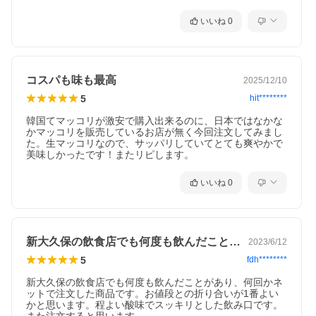
いいね
0
コスパも味も最高
2025/12/10
5
hit********
韓国てマッコリが激安で購入出来るのに、日本ではなかな
かマッコリを販売しているお店が無く今回注文してみまし
た。生マッコリなので、サッパリしていてとても爽やかで
美味しかったです！またリピします。
いいね
0
新大久保の飲食店でも何度も飲んだことが…
2023/6/12
5
fdh********
新大久保の飲食店でも何度も飲んだことがあり、何回かネ
ットで注文した商品です。お値段との折り合いが1番よい
かと思います。程よい酸味でスッキリとした飲み口です。