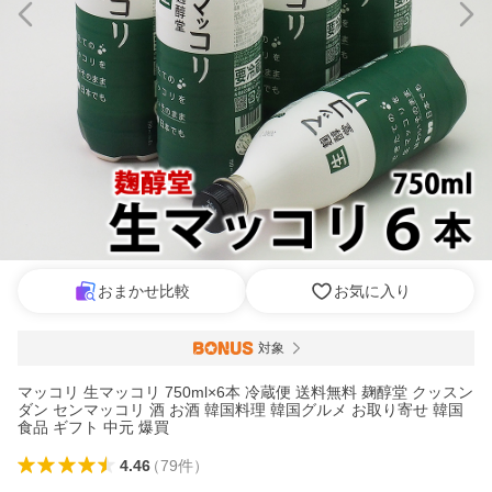
おまかせ比較
お気に入り
対象
マッコリ 生マッコリ 750ml×6本 冷蔵便 送料無料 麹醇堂 クッスン
ダン センマッコリ 酒 お酒 韓国料理 韓国グルメ お取り寄せ 韓国
食品 ギフト 中元 爆買
4.46
（
79
件
）