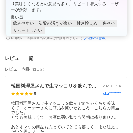
り美味しくなるとの意見も多く、リピート購入するユーザ
ーが多数います。
良い点
飲みやすい
炭酸の活きが良い
甘さ控えめ
爽やか
リピートしたい
その他の注意点
AI回答の正確性や商品の効果は保証されません（
）
レビュー一覧
レビュー内容
（口コミ）
韓国料理屋さんで生マッコリを飲んでめち…
2021/11/14
5
oku********
韓国料理屋さんで生マッコリを飲んでめちゃくちゃ美味し
くて、オーナーさんに商品を聞いたところ、こちらの商品
でした。

とても美味しくて、お酒に弱い私でも翌朝に残りません。

あとオマケの商品も入っていてとても嬉しく、また注文し
たいと思いました。