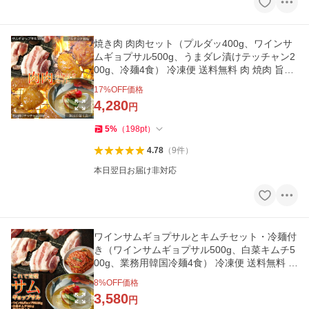
焼き肉 肉肉セット（プルダッ400g、ワインサ
ムギョプサル500g、うまダレ漬けテッチャン2
00g、冷麺4食） 冷凍便 送料無料 肉 焼肉 旨辛
韓国食品 ギフト 爆買
17
%OFF価格
4,280
円
5
%
（
198
pt
）
4.78
（
9
件
）
本日翌日お届け非対応
ワインサムギョプサルとキムチセット・冷麺付
き（ワインサムギョプサル500g、白菜キムチ5
00g、業務用韓国冷麺4食） 冷凍便 送料無料 焼
き肉 韓国料理 爆買
8
%OFF価格
3,580
円