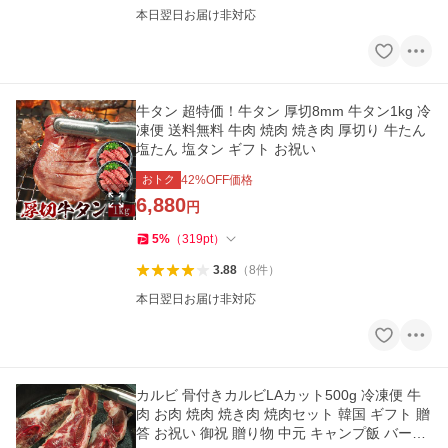
本日翌日お届け非対応
牛タン 超特価！牛タン 厚切8mm 牛タン1kg 冷
凍便 送料無料 牛肉 焼肉 焼き肉 厚切り 牛たん
塩たん 塩タン ギフト お祝い
おトク
42
%OFF価格
6,880
円
5
%
（
319
pt
）
3.88
（
8
件
）
本日翌日お届け非対応
カルビ 骨付きカルビLAカット500g 冷凍便 牛
肉 お肉 焼肉 焼き肉 焼肉セット 韓国 ギフト 贈
答 お祝い 御祝 贈り物 中元 キャンプ飯 バーベ