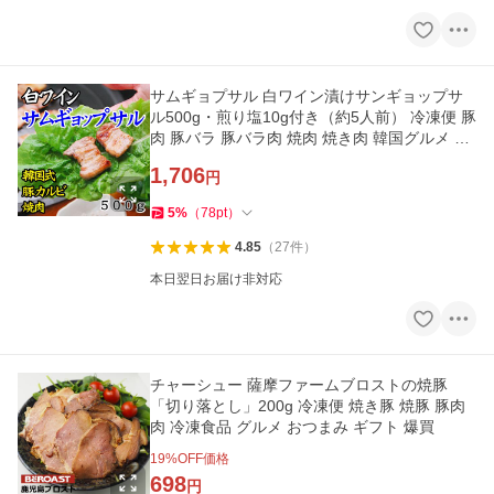
サムギョプサル 白ワイン漬けサンギョップサ
ル500g・煎り塩10g付き（約5人前） 冷凍便 豚
肉 豚バラ 豚バラ肉 焼肉 焼き肉 韓国グルメ 韓
国食品 ギフト 贈答 爆買
1,706
円
5
%
（
78
pt
）
4.85
（
27
件
）
本日翌日お届け非対応
チャーシュー 薩摩ファームブロストの焼豚
「切り落とし」200g 冷凍便 焼き豚 焼豚 豚肉
肉 冷凍食品 グルメ おつまみ ギフト 爆買
19
%OFF価格
698
円