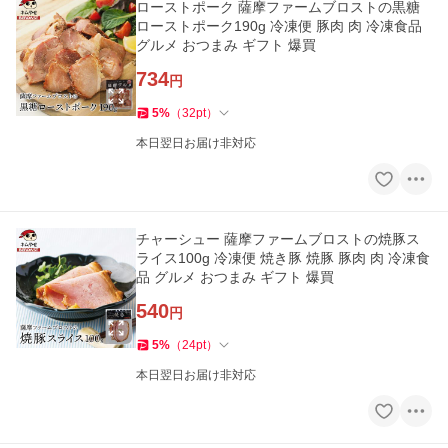
ローストポーク 薩摩ファームブロストの黒糖
ローストポーク190g 冷凍便 豚肉 肉 冷凍食品
グルメ おつまみ ギフト 爆買
734
円
5
%
（
32
pt
）
本日翌日お届け非対応
チャーシュー 薩摩ファームブロストの焼豚ス
ライス100g 冷凍便 焼き豚 焼豚 豚肉 肉 冷凍食
品 グルメ おつまみ ギフト 爆買
540
円
5
%
（
24
pt
）
本日翌日お届け非対応