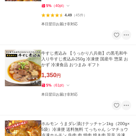
5
%
（
40
pt
）
4.49
（
45
件
）
本日翌日お届け非対応
牛すじ煮込み 【うっかり八兵衛】の黒毛和牛
入り牛すじ煮込み250g 冷凍便 国産牛 惣菜 お
かず 冷凍食品 おつまみ ギフト
1,350
円
5
%
（
61
pt
）
本日翌日お届け非対応
ホルモン うまダレ漬けテッチャン1kg（200g×
5袋）冷凍便 送料無料 てっちゃん シマチョウ
冷凍ホルモン 牛肉 肉 焼肉 焼き肉 旨辛 冷凍食