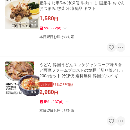
産牛すじ串5本 冷凍便 牛肉 すじ 国産牛 おでん
おつまみ 惣菜 冷凍食品 ギフト
1,580
円
5
%
（
72
pt
）
本日翌日お届け非対応
うどん 韓国うどんユッケジャンスープ味８食
と薩摩ファームブロストの焼豚「切り落とし」
200gセット 冷凍便 送料無料 韓国グルメ ギフ
ト
おトク
37
%OFF価格
2,980
円
5
%
（
137
pt
）
本日翌日お届け非対応