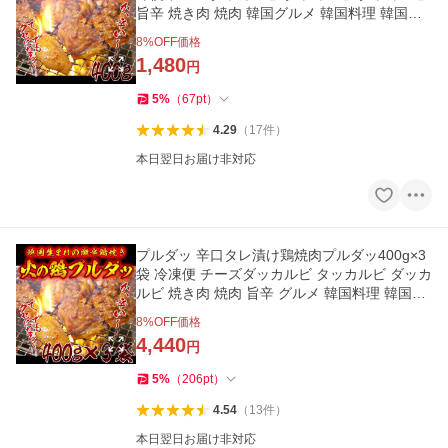
旨辛 焼き肉 焼肉 韓国グルメ 韓国料理 韓国食
品 冷凍食品 爆買
8
%OFF価格
1,480
円
5
%
（
67
pt
）
4.29
（
17
件
）
本日翌日お届け非対応
プルダッ 辛口タレ漬け鶏焼肉プルダッ400g×3
袋 冷凍便 チーズダッカルビ タッカルビ ダッカ
ルビ 焼き肉 焼肉 旨辛 グルメ 韓国料理 韓国食
品 冷凍食品 爆買
8
%OFF価格
4,440
円
5
%
（
206
pt
）
4.54
（
13
件
）
本日翌日お届け非対応