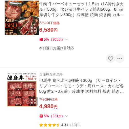
牛肉 牛バーベキューセット1.5kg（LA骨付きカ
ルビ500g、タレ漬け牛ハラミ焼肉500g、8mm
厚切り牛タン500g）冷凍便 焼肉 焼き肉 カルビ
ハラミ 牛タン ギフト 爆買
22
%OFF価格
6,580
円
5
%
（
305
pt
）
本日翌日お届け非対応
兵庫県産但馬牛
但馬牛 食べ比べ6種盛り300g （サーロイン・
リブロース・モモ・ウデ・肩ロース・カルビ各
50g 約2〜3人前）冷凍便 送料無料 焼肉 焼き肉
牛肉 ギフト 贈答 爆買
7
%OFF価格
4,980
円
5
%
（
231
pt
）
4.31
（
13
件
）