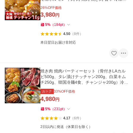
品 ギフト 爆買
26
%OFF価格
3,980
円
5
%
（
184
pt
）
4.50
（
8
件
）
本日翌日お届け非対応
焼き肉 焼肉パーティーセット（骨付きLAカル
ビ500g、タレ漬けテッチャン200g、白菜キム
チ250g、韓国冷麺4食、チャンジャ200g）冷凍
便 牛肉 ホルモン 旨辛 爆買
おトク
33
%OFF価格
4,980
円
5
%
（
231
pt
）
4.17
（
6
件
）
2日以内に発送（休業日を除く）