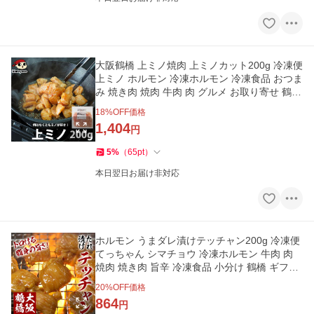
大阪鶴橋 上ミノ焼肉 上ミノカット200g 冷凍便
上ミノ ホルモン 冷凍ホルモン 冷凍食品 おつま
み 焼き肉 焼肉 牛肉 肉 グルメ お取り寄せ 鶴橋
ギフト
18
%OFF価格
1,404
円
5
%
（
65
pt
）
本日翌日お届け非対応
ホルモン うまダレ漬けテッチャン200g 冷凍便
てっちゃん シマチョウ 冷凍ホルモン 牛肉 肉
焼肉 焼き肉 旨辛 冷凍食品 小分け 鶴橋 ギフト
お祝い 爆買
20
%OFF価格
864
円