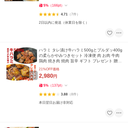
5
%
（
166
pt
）
4.71
（
7
件
）
2日以内に発送（休業日を除く）
ハラミ タレ漬け牛ハラミ500gとプルダッ400g
の柔らかやみつきセット 冷凍便 肉 お肉 牛肉
鶏肉 焼き肉 焼肉 旨辛 ギフト プレゼント 贈り
物 贈答 爆買
21
%OFF価格
2,980
円
5
%
（
137
pt
）
3.88
（
8
件
）
本日翌日お届け非対応