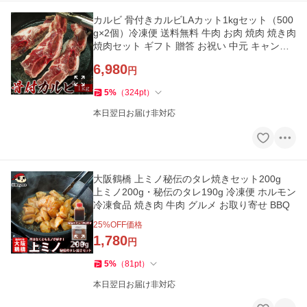
カルビ 骨付きカルビLAカット1kgセット（500
g×2個）冷凍便 送料無料 牛肉 お肉 焼肉 焼き肉
焼肉セット ギフト 贈答 お祝い 中元 キャンプ
飯 バーベキュー 爆買
6,980
円
5
%
（
324
pt
）
本日翌日お届け非対応
大阪鶴橋 上ミノ秘伝のタレ焼きセット200g
上ミノ200g・秘伝のタレ190g 冷凍便 ホルモン
冷凍食品 焼き肉 牛肉 グルメ お取り寄せ BBQ
25
%OFF価格
1,780
円
5
%
（
81
pt
）
本日翌日お届け非対応