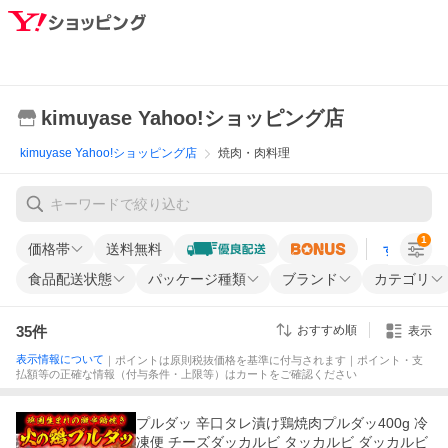
kimuyase Yahoo!ショッピング店
kimuyase Yahoo!ショッピング店
焼肉・肉料理
1
価格帯
送料無料
すべての条
食品配送状態
パッケージ種類
ブランド
カテゴリ
35
件
おすすめ順
表示
表示情報について
｜ポイントは原則税抜価格を基準に付与されます｜ポイント・支
払額等の正確な情報（付与条件・上限等）はカートをご確認ください
プルダッ 辛口タレ漬け鶏焼肉プルダッ400g 冷
凍便 チーズダッカルビ タッカルビ ダッカルビ