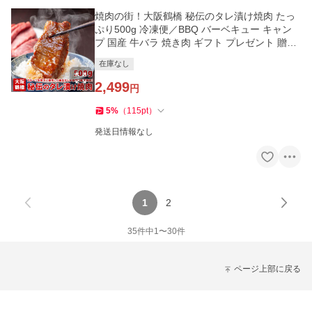
焼肉の街！大阪鶴橋 秘伝のタレ漬け焼肉 たっ
ぷり500g 冷凍便／BBQ バーベキュー キャン
プ 国産 牛バラ 焼き肉 ギフト プレゼント 贈り
物 グルメ お取り寄せ
在庫なし
2,499
円
5
%
（
115
pt
）
発送日情報なし
1
2
35
件中
1
〜
30
件
ページ上部に戻る