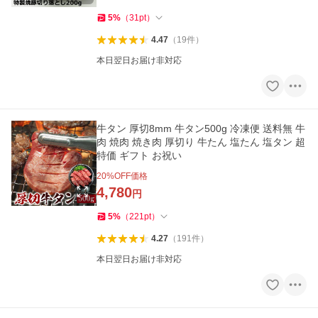
5
%
（
31
pt
）
4.47
（
19
件
）
本日翌日お届け非対応
牛タン 厚切8mm 牛タン500g 冷凍便 送料無 牛
肉 焼肉 焼き肉 厚切り 牛たん 塩たん 塩タン 超
特価 ギフト お祝い
20
%OFF価格
4,780
円
5
%
（
221
pt
）
4.27
（
191
件
）
本日翌日お届け非対応