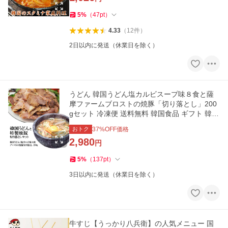
5
%
（
47
pt
）
4.33
（
12
件
）
2日以内に発送（休業日を除く）
うどん 韓国うどん塩カルビスープ味８食と薩
摩ファームブロストの焼豚「切り落とし」200
gセット 冷凍便 送料無料 韓国食品 ギフト 韓国
うどん 焼き豚 爆買
おトク
37
%OFF価格
2,980
円
5
%
（
137
pt
）
3日以内に発送（休業日を除く）
牛すじ【うっかり八兵衛】の人気メニュー 国