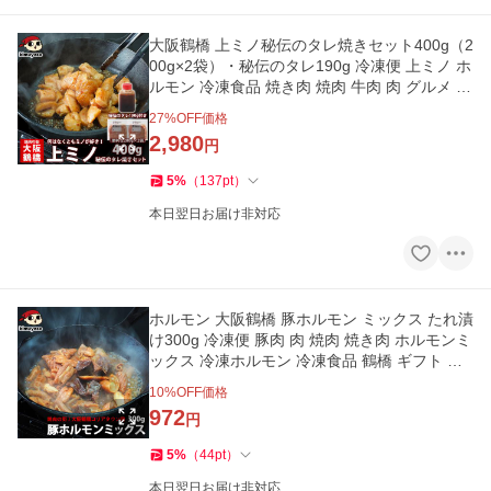
大阪鶴橋 上ミノ秘伝のタレ焼きセット400g（2
00g×2袋）・秘伝のタレ190g 冷凍便 上ミノ ホ
ルモン 冷凍食品 焼き肉 焼肉 牛肉 肉 グルメ お
取り寄せ BBQ
27
%OFF価格
2,980
円
5
%
（
137
pt
）
本日翌日お届け非対応
ホルモン 大阪鶴橋 豚ホルモン ミックス たれ漬
け300g 冷凍便 豚肉 肉 焼肉 焼き肉 ホルモンミ
ックス 冷凍ホルモン 冷凍食品 鶴橋 ギフト お
祝い 爆買
10
%OFF価格
972
円
5
%
（
44
pt
）
本日翌日お届け非対応