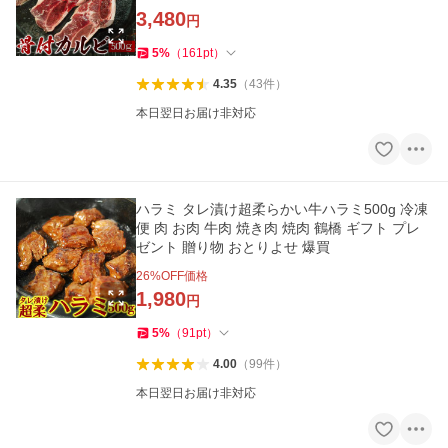
キュー 爆買
3,480
円
5
%
（
161
pt
）
4.35
（
43
件
）
本日翌日お届け非対応
ハラミ タレ漬け超柔らかい牛ハラミ500g 冷凍
便 肉 お肉 牛肉 焼き肉 焼肉 鶴橋 ギフト プレ
ゼント 贈り物 おとりよせ 爆買
26
%OFF価格
1,980
円
5
%
（
91
pt
）
4.00
（
99
件
）
本日翌日お届け非対応