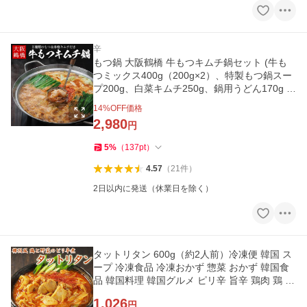
辛
もつ鍋 大阪鶴橋 牛もつキムチ鍋セット (牛も
つミックス400g（200g×2）、特製もつ鍋スー
プ200g、白菜キムチ250g、鍋用うどん170g )
冷凍便 送料無料 旨辛 爆買
14
%OFF価格
2,980
円
5
%
（
137
pt
）
4.57
（
21
件
）
2日以内に発送（休業日を除く）
タットリタン 600g（約2人前）冷凍便 韓国 ス
ープ 冷凍食品 冷凍おかず 惣菜 おかず 韓国食
品 韓国料理 韓国グルメ ピリ辛 旨辛 鶏肉 鶏 爆
買
1,026
円