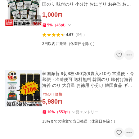
国のり 味付のり 小分け おにぎり お弁当 お試
し 爆買
1,000
円
5
%
（
46
pt
）
4.67
（
9
件
）
3日以内に発送（休業日を除く）
韓国海苔 9切8枚×90袋(9袋入×10P) 常温便・冷
蔵便・冷凍便可 送料無料 韓国のり 味付け海苔
海苔 のり 大容量 お徳用 小分け 韓国食品 ギフ
ト 爆買
7
%OFF価格
5,980
円
10
%
（
553
pt
）
要エントリー
13時までの注文で当日発送（休業日を除く）