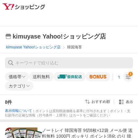
kimuyase Yahoo!ショッピング店
kimuyase Yahoo!ショッピング店
韓国海苔
1
価格帯
送料無料
すべての条
カテゴリ
8
件
おすすめ順
表示
表示情報について
｜ポイントは原則税抜価格を基準に付与されます｜ポイント・支
払額等の正確な情報（付与条件・上限等）はカートをご確認ください
ノートレイ 韓国海苔 9切8枚×12袋 メール便 送
料無料 1000円 ポッキリ ポイント消化 のり 韓