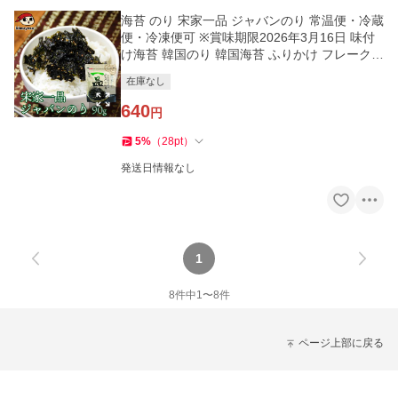
海苔 のり 宋家一品 ジャバンのり 常温便・冷蔵
便・冷凍便可 ※賞味期限2026年3月16日 味付
け海苔 韓国のり 韓国海苔 ふりかけ フレーク
のりフレーク おにぎり
在庫なし
640
円
5
%
（
28
pt
）
発送日情報なし
1
8
件中
1
〜
8
件
ページ上部に戻る