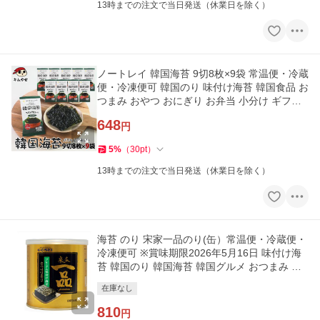
13時までの注文で当日発送（休業日を除く）
ノートレイ 韓国海苔 9切8枚×9袋 常温便・冷蔵
便・冷凍便可 韓国のり 味付け海苔 韓国食品 お
つまみ おやつ おにぎり お弁当 小分け ギフト
爆買
648
円
5
%
（
30
pt
）
13時までの注文で当日発送（休業日を除く）
海苔 のり 宋家一品のり(缶）常温便・冷蔵便・
冷凍便可 ※賞味期限2026年5月16日 味付け海
苔 韓国のり 韓国海苔 韓国グルメ おつまみ ご
飯のお供 ギフト 爆買
在庫なし
810
円