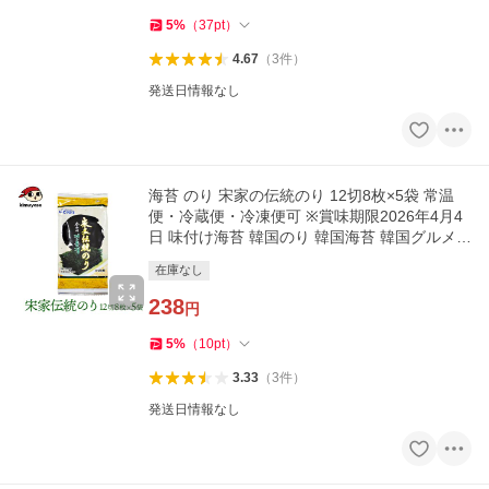
5
%
（
37
pt
）
4.67
（
3
件
）
発送日情報なし
海苔 のり 宋家の伝統のり 12切8枚×5袋 常温
便・冷蔵便・冷凍便可 ※賞味期限2026年4月4
日 味付け海苔 韓国のり 韓国海苔 韓国グルメ
おつまみ 爆買
在庫なし
238
円
5
%
（
10
pt
）
3.33
（
3
件
）
発送日情報なし