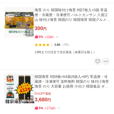
海苔 のり 韓国味付け海苔 8切7枚入×3袋 常温
便・冷蔵便・冷凍便可 パルトカンサン 八道江
山 味付け海苔 韓国のり 韓国海苔 韓国グルメ
おつまみ 爆買
300
円
5
%
（
12
pt
）
3.86
（
7
件
）
13時までの注文で当日発送（休業日を除く）
韓国海苔 9切8枚×54袋(9袋入×6P) 常温便・冷
蔵便・冷凍便可 送料無料 韓国のり 味付け海苔
海苔 のり 大容量 お徳用 小分け 韓国食品 ギフ
ト 爆買
5
%OFF価格
3,680
円
5
%
（
171
pt
）