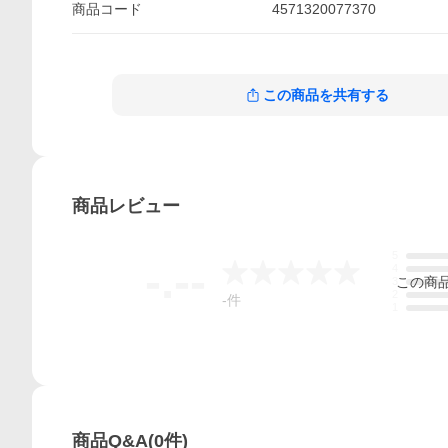
商品
コード
4571320077370
この商品を共有する
商品
レビュー
5
-.--
4
この
商
3
2
-
件
1
商品Q&A
(
0
件)