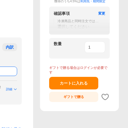
獲得のうち4.5%は
利用先・期間限定
確認事項
変更
冷凍商品と同時注文では追
加送料が発生する場合があ
選択してください
ります
数量
内訳
ギフトで贈る場合はログインが必要で
す
カートに入れる
付
詳細
ギフトで
贈る