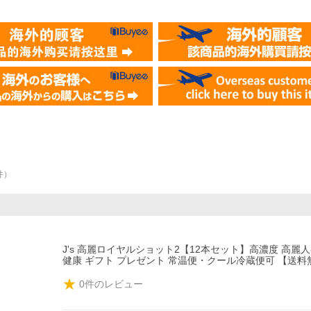
件
）
J's 高麗ロイヤルショット2【12本セット】高濃度 高麗
健康 ギフト プレゼント 常温便・クール冷蔵便可 【送
0
件のレビュー