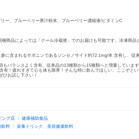
リー、ブルーベリー果汁粉末、ブルーベリー濃縮液/ビタミンC
同梱商品によっては「クール冷蔵便」でのお届けも可能です。冷凍商品
人参に含まれるサポニンであるジンセノサイド約72.1mg/本 含有し、従来
類もバランスよく含有。従来品の13種類から15種類へと増量していま
mg/本 含有！疲れすぎて心も体も限界！そんな時に飲んでほしい、ここぞと
ぜひお試し下さい！
ョッピング店
健康補助食品
康飲料
栄養ドリンク、美容健康飲料