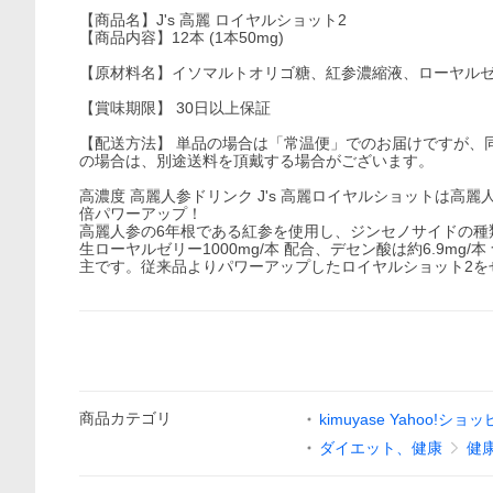
【商品名】J's 高麗 ロイヤルショット2
【商品内容】12本 (1本50mg)
【原材料名】イソマルトオリゴ糖、紅参濃縮液、ローヤルゼ
【賞味期限】 30日以上保証
【配送方法】 単品の場合は「常温便」でのお届けですが、
の場合は、別途送料を頂戴する場合がございます。
高濃度 高麗人参ドリンク J's 高麗ロイヤルショットは高麗
倍パワーアップ！
高麗人参の6年根である紅参を使用し、ジンセノサイドの種
生ローヤルゼリー1000mg/本 配合、デセン酸は約6.9
主です。従来品よりパワーアップしたロイヤルショット2を
商品
カテゴリ
kimuyase Yahoo!シ
ダイエット、健康
健