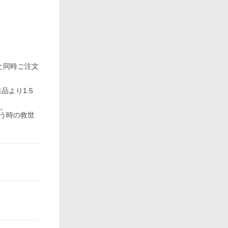
と同時ご注文
品より1.5
す。
いう時の救世