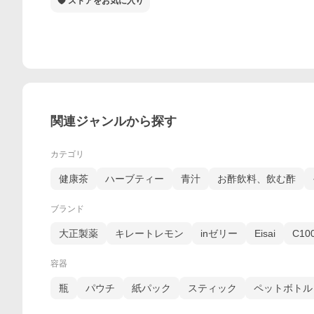
ストアをお気に入り
関連ジャンルから探す
カテゴリ
健康茶
ハーブティー
青汁
お酢飲料、飲む酢
ブランド
大正製薬
キレートレモン
inゼリー
Eisai
C10
容器
瓶
パウチ
紙パック
スティック
ペットボトル