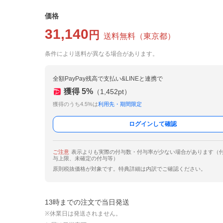
価格
31,140
円
送料無料
（
東京都
）
条件により送料が異なる場合があります。
全額PayPay残高で支払い&LINEと連携で
獲得
5
%
（
1,452
pt）
獲得のうち4.5%は
利用先・期間限定
ログインして確認
ご注意
表示よりも実際の付与数・付与率が少ない場合があります（
与上限、未確定の付与等）
原則税抜価格が対象です。特典詳細は内訳でご確認ください。
13時までの注文で当日発送
※休業日は発送されません。