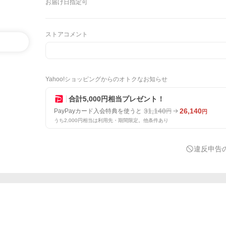
お届け日指定可
ストアコメント
Yahoo!ショッピングからのオトクなお知らせ
合計5,000円相当プレゼント！
31,140
26,140
PayPayカード入会特典を使うと
円
円
うち2,000円相当は利用先・期間限定。他条件あり
違反申告