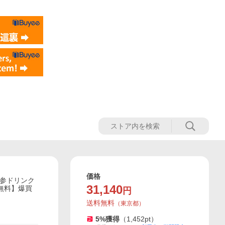
価格
人参ドリンク
31,140
料無料】爆買
円
送料無料
（
東京都
）
5
%獲得
（
1,452
pt）