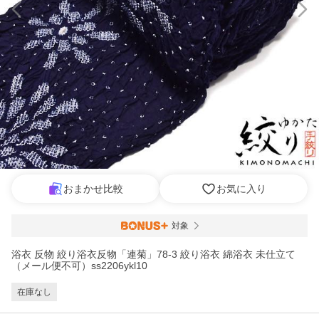
おまかせ比較
お気に入り
対象
浴衣 反物 絞り浴衣反物「連菊」78-3 絞り浴衣 綿浴衣 未仕立て
（メール便不可）ss2206ykl10
在庫なし