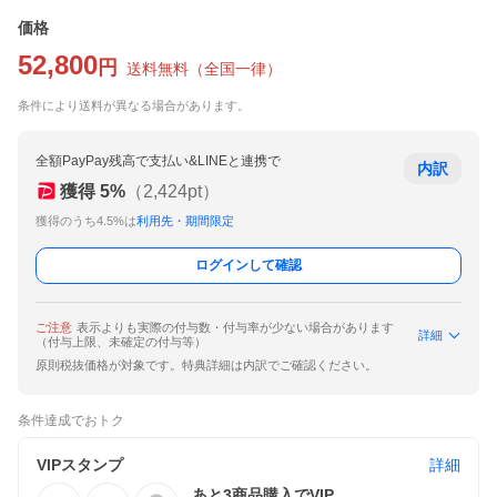
価格
52,800
円
送料無料
（
全国一律
）
条件により送料が異なる場合があります。
全額PayPay残高で支払い&LINEと連携で
内訳
獲得
5
%
（
2,424
pt）
獲得のうち4.5%は
利用先・期間限定
ログインして確認
ご注意
表示よりも実際の付与数・付与率が少ない場合があります
詳細
（付与上限、未確定の付与等）
原則税抜価格が対象です。特典詳細は内訳でご確認ください。
条件達成でおトク
VIPスタンプ
詳細
あと
3
商品購入でVIP