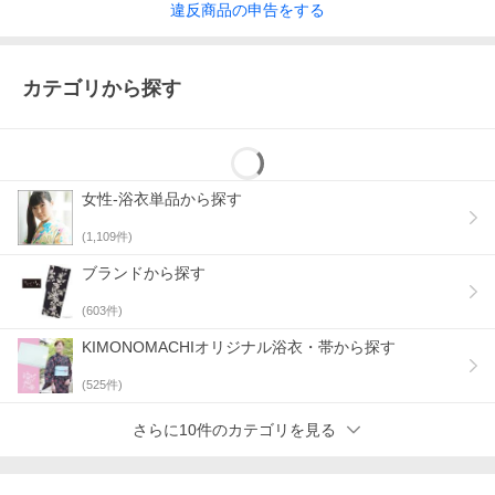
違反
商品の
申告をする
カテゴリから探す
女性-浴衣単品から探す
(
1,109
件)
ブランドから探す
(
603
件)
KIMONOMACHIオリジナル浴衣・帯から探す
(
525
件)
さらに10件のカテゴリを見る