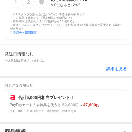
VIPになると+
2
％
※
・VIPスタンプを貯めるにはログインする必要があります
・この商品は対象です（通常価格1,500円以上）
・有効期限は最新のスタンプ獲得から60日間です
・当ストアのVIPスタンプが終了、もしくは付与条件や特典倍率等が変更される場合
があります
※
利用先・期間限定
発送日情報なし
※休業日は発送されません。
詳細を見る
おトクなお知らせ
合計5,000円相当プレゼント！
52,800
47,800
PayPayカード入会特典を使うと
円
円
うち2,000円相当は利用先・期間限定。他条件あり
商品情報