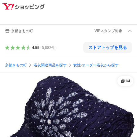
京都きもの町
VIPスタンプ対象
ストアトップを見る
4.55
（
5,882
件
）
京都きもの町
浴衣関連商品を探す
女性-オーダー浴衣から探す
1
/
4