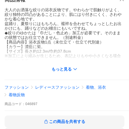
大人のお洒落な絞りの浴衣反物です。やわらかで肌触りがよく、
絞り独特の凹凸があることにより、肌にはり付きにくく、さわや
かな着心地です。
盆踊り、夏祭りにはもちろん、襦袢を合わせてちょっとしたお出
かけにも、踊りなどのお稽古にもいいですね。
◆絞りのゆかたは「巾だし・色止め」加工が必要です。そのまま
の状態ではお仕立できません。（別途料金）
【商品内容】浴衣反物1点（未仕立て・仕立て代別途）
【カラー】濃藍に菊。
【サイズ】長さ約12.3m/巾約37.8cm
※加工により縮みが生じるため、表記よりもやや小さくなる場合
がございます。
【品質】綿100％
もっと見る
生地 日本製/くくり カンボジア/染色・整理 日本製
【着用シーン・季節】夏祭り・花火大会・盆踊り、夏のお出かけ
に
※ご覧いただいている環境によって、色みが若干異なって見える
ファッション
レディースファッション
着物、浴衣
場合がございます。
着物反物
※ひとつひとつ手作業で職人さんが括り（くくり）や染めなどを
ほどこし、製作しております。そのため、1点1点、若干ですが、
商品
コード：
046897
色合い、絞りの大きさが異なります。また、染めのムラ等も絞り
のあじとしてご堪能ください。
この商品を共有する