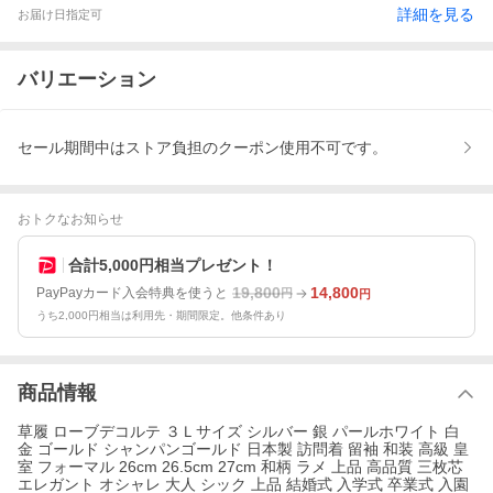
詳細を見る
お届け日指定可
バリエーション
セール期間中はストア負担のクーポン使用不可です。
おトクなお知らせ
合計5,000円相当プレゼント！
19,800
14,800
PayPayカード入会特典を使うと
円
円
うち2,000円相当は利用先・期間限定。他条件あり
商品情報
草履 ローブデコルテ ３Ｌサイズ シルバー 銀 パールホワイト 白
金 ゴールド シャンパンゴールド 日本製 訪問着 留袖 和装 高級 皇
室 フォーマル 26cm 26.5cm 27cm 和柄 ラメ 上品 高品質 三枚芯
エレガント オシャレ 大人 シック 上品 結婚式 入学式 卒業式 入園