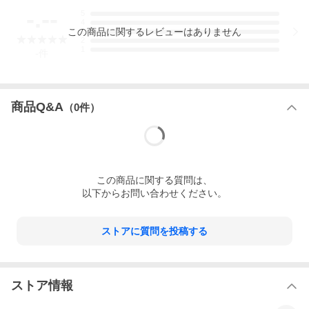
-.--
5
■新品・未使用品
4
この
商品
に関するレビューはありません
3
こちらは<font color="red">お取り寄せ</font>のお品となっており
2
ます。
1
-
件
納期
<font color="red">
７〜１４営業日程度(店舗休業日を除く)</font
商品Q&A
（
0
件）
>
※職人の都合により表示納期より遅延することがございますの
で、
予めご容赦いただきますようお願い申し上げます。
※受注生産のため、ご注文後のキャンセルはお受けできませんの
で、
この
商品
に関する質問は、
何卒ご了承くださいませ。
以下からお問い合わせください。
※工房へ直接、納期の問い合わせはお控えください。
※使用日がお決まりの方は在庫のある商品のお買い求めをおすす
め致します。
ストアに質問を投稿する
※表示納期期間内は進捗状況等の当店からのご連絡は致しており
ませんので予めご了承下さいませ。
※表示納期より遅延している場合は、納期のお調べをさせていた
だきます。
ストア情報
〜お詫び〜
以前、メーカー様へお客さまからの納期の問い合わせをし過ぎて