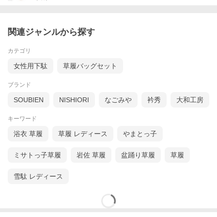
くい構造になっているのもポイントです♪
サイズ選びの目安は、草履台から少し踵が出る位が美しい着姿と
されています。
関連ジャンルから探す
小物を変えるだけで雰囲気が変わって見えます。
上品な大人の和姿をお楽しみくださいませ。
カテゴリ
ぜひ、晴れの日の特別な装いに・・・＾＾
女性用下駄
草履バッグセット
ブランド
518/011 w 225104-2830 silver-3L hara 52502202
SOUBIEN
NISHIORI
なごみや
衿秀
大和工房
キーワード
浴衣 草履
草履 レディース
やまとっ子
ミサトっ子草履
岩佐 草履
盆踊り草履
草履
雪駄 レディース