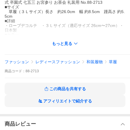
式 卒園式 七五三 お宮参り お茶会 礼装用 No.88-2713
■サイズ
草履（３Ｌサイズ）長さ 約26.0cm 幅 約8.5cm 踵高さ 約5.
5cm
■詳細
・ローブデコルテ ・３Ｌサイズ（適応サイズ 26cm〜27cm）・
日本製
■カラー
・帯地：シルバー パールホワイト（角度によってピンクやグリー
もっと見る
ンなどにもみえます）・本体：シャンパンゴールド
■合せる着物
黒留袖 訪問着 付下げ 色無地 など
■着用シーズン
ファッション
レディースファッション
和装履物
草履
オールシーズン
■着用シーン
商品
コード：
88-2713
結婚式 卒業式 謝恩会 入学式 卒園式 入園式 七五三 お宮参り パー
ティー
■素材
・合成皮革 ・ポリエステル100％（金銀糸使用）
この商品を共有する
■おすすめポイント
・フォーマルシーンにふさわしい高級感溢れる上質な逸品。
アフィリエイトで紹介する
・角度によって色が変わって見えるオーロラのような輝き☆
・1つ持っていれば安心♪あらゆる礼装スタイルに重宝します♪
状態
商品レビュー