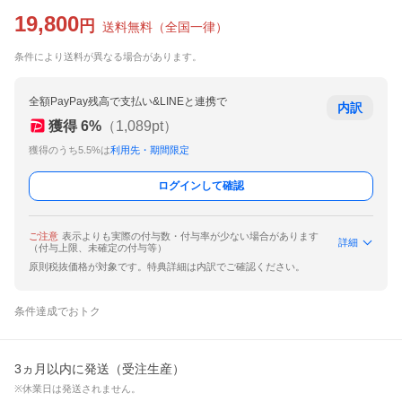
19,800
円
送料無料
（
全国一律
）
条件により送料が異なる場合があります。
全額PayPay残高で支払い&LINEと連携で
内訳
獲得
6
%
（
1,089
pt）
獲得のうち5.5%は
利用先・期間限定
ログインして確認
ご注意
表示よりも実際の付与数・付与率が少ない場合があります
詳細
（付与上限、未確定の付与等）
原則税抜価格が対象です。特典詳細は内訳でご確認ください。
条件達成でおトク
3ヵ月以内に発送（受注生産）
※休業日は発送されません。