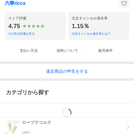
しまい
六華ricca
「業務に支障がでる」とお叱りを受けてしまった事がございま
す。
表示納期より遅延している場合以外は、お待ちいただけましたら
ストア評価
注文キャンセル発生率
幸いです。
ご不便をおかけ致しますが、ご容赦くださいますようお願い申し
4.75
1.15％
上げます。
111
件の評価を見る
注文キャンセル発生率とは？
コメント
支払い方法
送料について
販売条件
〜フォーマルシーンにふさわしい高級感溢れるオーロラのような
輝き☆1つ持っていれば安心♪あらゆる礼装スタイルに重宝する逸
品♪〜
違反
商品の
申告をする
良いお着物、良い帯にはやはりよい小物を。
第一礼装の留め袖から訪問着や付下げまで幅広くご使用いただけ
る高級和装バッグのご紹介です
カテゴリから探す
皇室も御用達の女性の最高礼装 ローブデコルテをイメージした
気品あふれる高品質な日本製草履。
お色は輝きのあるエレガントなシルバー。
ヒールは約5.5cmと高すぎず低すぎず
普段踵の高い靴を履く機会のないお方でも疲れにくく無理のない
ローブデコルテ
ちょうど良い品のある高さです。
また、鼻緒の裏（足の甲に当たる部分）は布地のため痛くなりに
(
2
件)