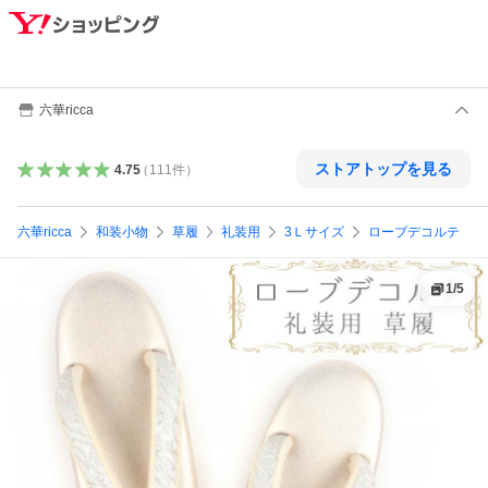
六華ricca
ストアトップを見る
4.75
（
111
件
）
六華ricca
和装小物
草履
礼装用
3Ｌサイズ
ローブデコルテ
1
/
5