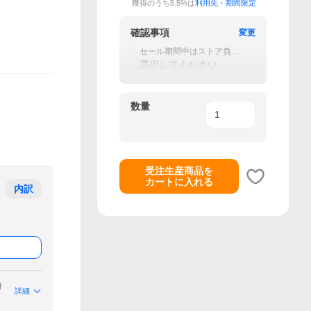
獲得のうち5.5%は
利用先・期間限定
確認事項
変更
セール期間中はストア負担
のクーポン使用不可です。
選択してください
数量
受注生産商品を
カートに入れる
内訳
付
詳細