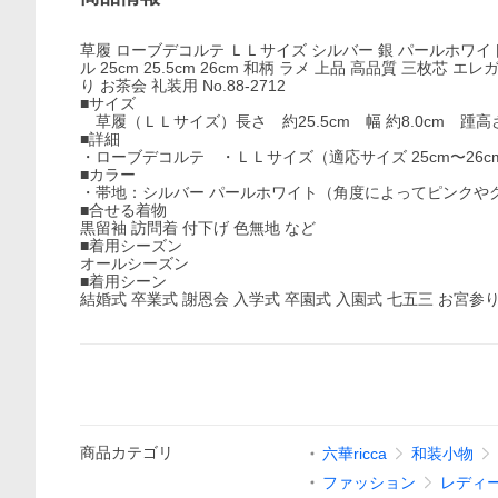
草履 ローブデコルテ ＬＬサイズ シルバー 銀 パールホワイト
ル 25cm 25.5cm 26cm 和柄 ラメ 上品 高品質 三枚芯
り お茶会 礼装用 No.88-2712
■サイズ
草履（ＬＬサイズ）長さ 約25.5cm 幅 約8.0cm 踵高さ
■詳細
・ローブデコルテ ・ＬＬサイズ（適応サイズ 25cm〜26
■カラー
・帯地：シルバー パールホワイト（角度によってピンクや
■合せる着物
黒留袖 訪問着 付下げ 色無地 など
■着用シーズン
オールシーズン
■着用シーン
結婚式 卒業式 謝恩会 入学式 卒園式 入園式 七五三 お宮参
商品
カテゴリ
六華ricca
和装小物
ファッション
レディ