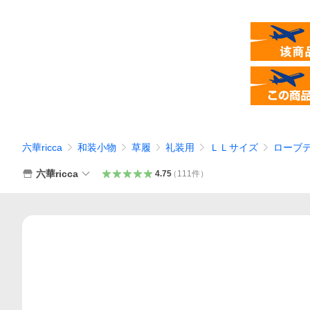
六華ricca
和装小物
草履
礼装用
ＬＬサイズ
ローブ
六華ricca
4.75
（
111
件
）