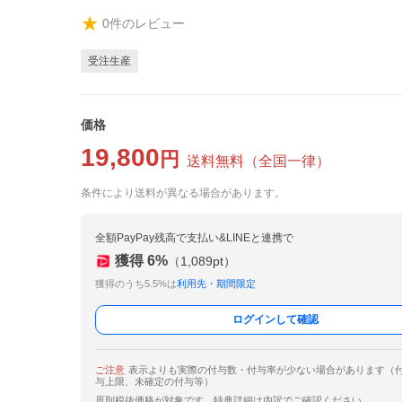
0
件のレビュー
受注生産
価格
19,800
円
送料無料
（
全国一律
）
条件により送料が異なる場合があります。
全額PayPay残高で支払い&LINEと連携で
獲得
6
%
（
1,089
pt）
獲得のうち5.5%は
利用先・期間限定
ログインして確認
ご注意
表示よりも実際の付与数・付与率が少ない場合があります（
与上限、未確定の付与等）
原則税抜価格が対象です。特典詳細は内訳でご確認ください。