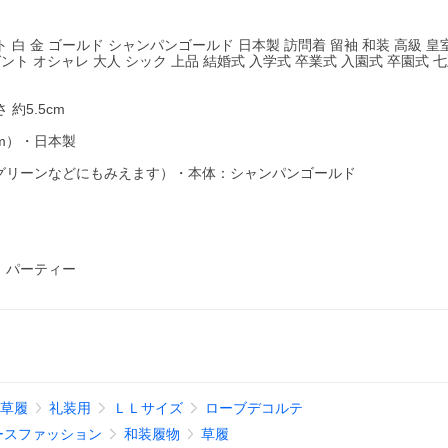
 白 金 ゴールド シャンパンゴールド 日本製 訪問着 留袖 和装 高級 皇
 エレガント オシャレ 大人 シック 上品 結婚式 入学式 卒業式 入園式 卒園式 
 約5.5cm
cm）・日本製
グリーンなどにもみえます）・本体：シャンパンゴールド
り パーティー
草履
礼装用
ＬＬサイズ
ローブデコルテ
ースファッション
和装履物
草履