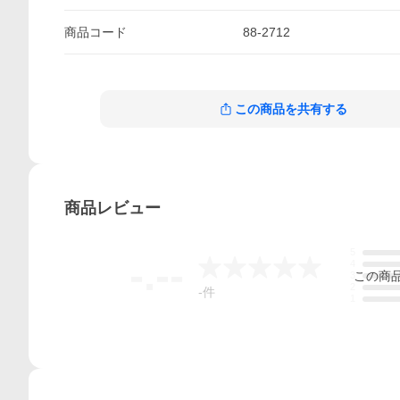
商品
コード
88-2712
この商品を共有する
商品
レビュー
5
-.--
4
この
商
3
2
-
件
1