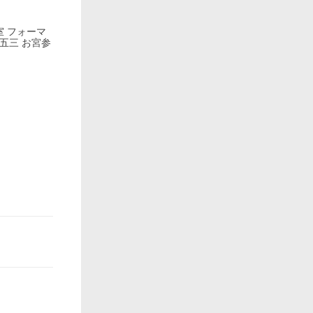
室 フォーマ
七五三 お宮参