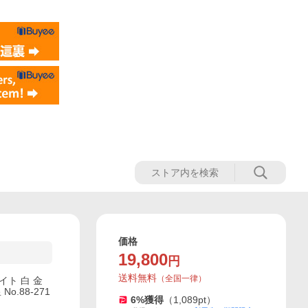
価格
19,800
円
送料無料
（
全国一律
）
イト 白 金
.88-271
6
%獲得
（
1,089
pt）