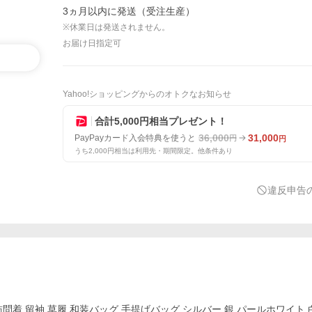
3ヵ月以内に発送（受注生産）
※休業日は発送されません。
お届け日指定可
Yahoo!ショッピングからのオトクなお知らせ
合計5,000円相当プレゼント！
36,000
31,000
PayPayカード入会特典を使うと
円
円
うち2,000円相当は利用先・期間限定。他条件あり
違反申告
着 留袖 草履 和装バッグ 手提げバッグ シルバー 銀 パールホワイト 白