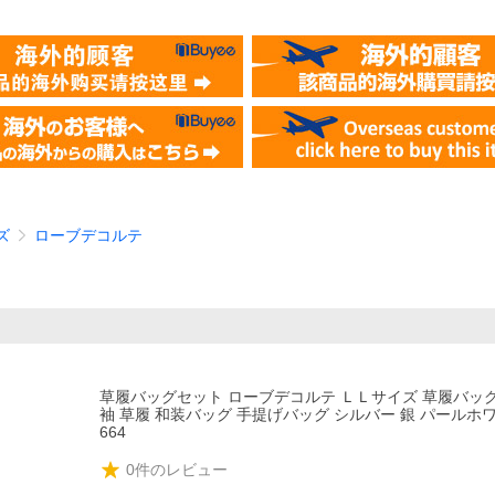
ズ
ローブデコルテ
草履バッグセット ローブデコルテ ＬＬサイズ 草履バッグ
袖 草履 和装バッグ 手提げバッグ シルバー 銀 パールホワイ 
664
0
件のレビュー