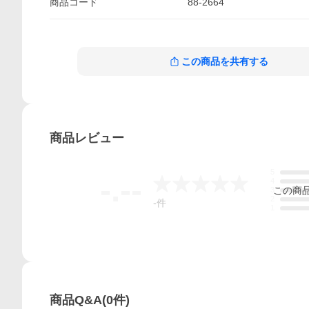
商品
コード
88-2664
この商品を共有する
商品
レビュー
5
-.--
4
この
商
3
2
-
件
1
商品Q&A
(
0
件)