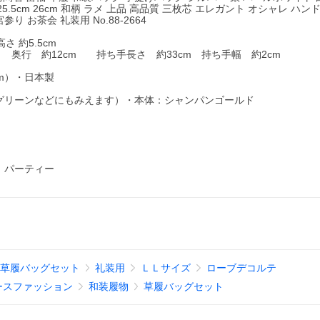
5.5cm 26cm 和柄 ラメ 上品 高品質 三枚芯 エレガント オシャレ ハン
り お茶会 礼装用 No.88-2664
さ 約5.5cm
 奥行 約12cm 持ち手長さ 約33cm 持ち手幅 約2cm
cm）・日本製
グリーンなどにもみえます）・本体：シャンパンゴールド
り パーティー
草履バッグセット
礼装用
ＬＬサイズ
ローブデコルテ
ースファッション
和装履物
草履バッグセット