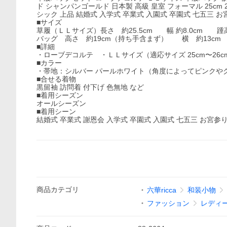
ド シャンパンゴールド 日本製 高級 皇室 フォーマル 25cm 2
シック 上品 結婚式 入学式 卒業式 入園式 卒園式 七五三 お宮参
■サイズ
草履（ＬＬサイズ）長さ 約25.5cm 幅 約8.0cm 踵高
バッグ 高さ 約19cm（持ち手含まず） 横 約13cm
■詳細
・ローブデコルテ ・ＬＬサイズ（適応サイズ 25cm〜26
■カラー
・帯地：シルバー パールホワイト（角度によってピンクや
■合せる着物
黒留袖 訪問着 付下げ 色無地 など
■着用シーズン
オールシーズン
■着用シーン
結婚式 卒業式 謝恩会 入学式 卒園式 入園式 七五三 お宮参
商品
カテゴリ
六華ricca
和装小物
ファッション
レディ