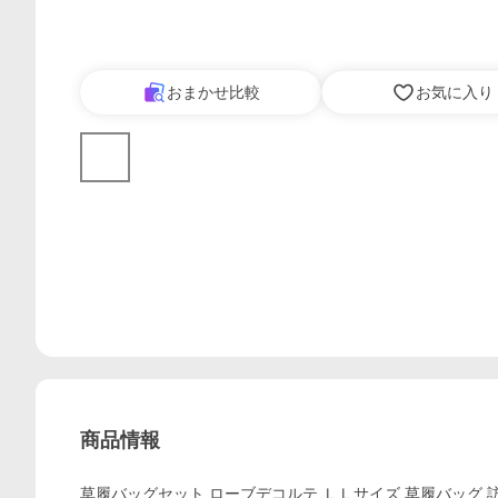
おまかせ比較
お気に入り
商品情報
草履バッグセット ローブデコルテ ＬＬサイズ 草履バッグ 訪問