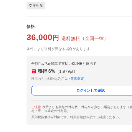
受注生産
価格
36,000
円
送料無料
（
全国一律
）
条件により送料が異なる場合があります。
全額PayPay残高で支払い&LINEと連携で
獲得
6
%
（
1,979
pt）
獲得のうち5.5%は
利用先・期間限定
ログインして確認
ご注意
表示よりも実際の付与数・付与率が少ない場合があります（
与上限、未確定の付与等）
原則税抜価格が対象です。特典詳細は内訳でご確認ください。