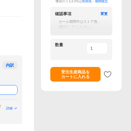
獲得のうち5.5%は
利用先・期間限定
確認事項
変更
セール期間中はストア負担
のクーポン使用不可です。
選択してください
数量
内訳
受注生産商品を
カートに入れる
付
詳細