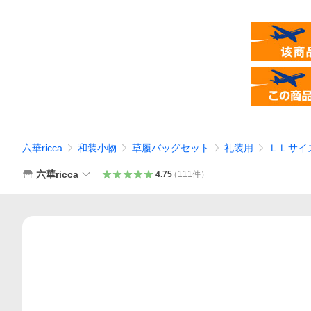
六華ricca
和装小物
草履バッグセット
礼装用
ＬＬサイ
六華ricca
4.75
（
111
件
）