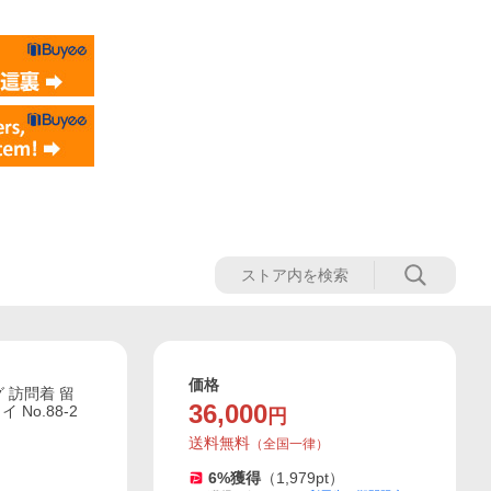
価格
 訪問着 留
36,000
No.88-2
円
送料無料
（
全国一律
）
6
%獲得
（
1,979
pt）