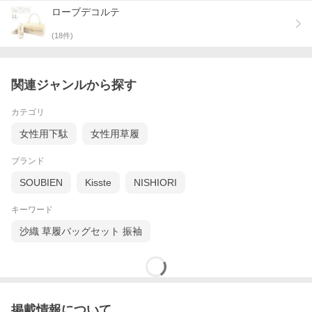
バッグのお色はパールホワイト地にシルバーの金属糸をあしらっ
ローブデコルテ
た煌めきのあるエレガントなお品です。
金具部分はゴールドの輝きで気品溢れる装いをお楽しみいただけ
(
18
件)
ることでしょう。
袱紗やスマートフォン、ハンカチ、小さめのポーチなどが入る大
きさです＾＾
関連ジャンルから探す
草履のお色はシャンパンゴールドに鼻緒部分はバッグと同柄の煌
めきのあるパールホワイト＆シルバー♪
カテゴリ
ヒールは約5.5cmと高すぎず低すぎず
普段踵の高い靴を履く機会のないお方でも疲れにくく無理のない
女性用下駄
女性用草履
ちょうど良い品のある高さです。
また、鼻緒の裏（足の甲に当たる部分）は布地のため痛くなりに
ブランド
くい構造になっているのもポイントです♪
サイズ選びの目安は、草履台から少し踵が出る位が美しい着姿と
SOUBIEN
Kisste
NISHIORI
されています。
キーワード
小物を変えるだけで雰囲気が変わって見えます。
上品な大人の和姿をお楽しみくださいませ。
沙織 草履バッグセット 振袖
ぜひ、晴れの日の特別な装いに・・・＾＾
518/081 w 75015 E-set-s-LL hara 52502202
掲載情報について