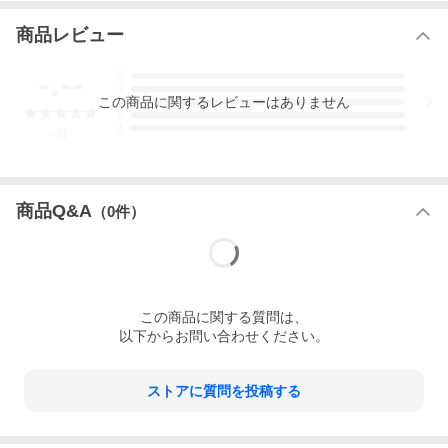
・角度によって色が変わって見えるオーロラのような輝き☆
・1セット持っていれば安心♪あらゆる礼装スタイルに重宝します♪
商品レビュー
状態
-.--
5
4
この
商品
に関するレビューはありません
3
■新品・未使用品
2
1
-
件
こちらは<font color="red">お取り寄せ</font>のお品となっており
ます。
納期
商品Q&A
（
0
件）
<font color="red">
７〜１４営業日程度(店舗休業日を除く)</font
>
※職人の都合により表示納期より遅延することがございますの
で、
この
商品
に関する質問は、
予めご容赦いただきますようお願い申し上げます。
以下からお問い合わせください。
※受注生産のため、ご注文後のキャンセルはお受けできませんの
で、
何卒ご了承くださいませ。
※工房へ直接、納期の問い合わせはお控えください。
ストアに質問を投稿する
※使用日がお決まりの方は在庫のある商品のお買い求めをおすす
め致します。
※表示納期期間内は進捗状況等の当店からのご連絡は致しており