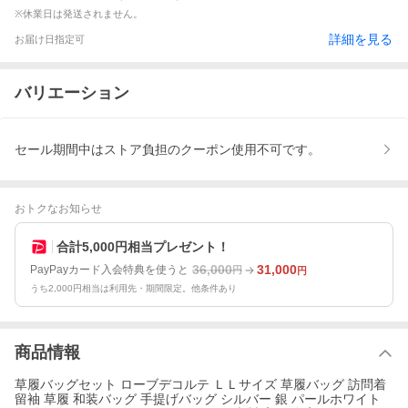
※休業日は発送されません。
詳細を見る
お届け日指定可
バリエーション
セール期間中はストア負担のクーポン使用不可です。
おトクなお知らせ
合計5,000円相当プレゼント！
36,000
31,000
PayPayカード入会特典を使うと
円
円
うち2,000円相当は利用先・期間限定。他条件あり
商品情報
草履バッグセット ローブデコルテ ＬＬサイズ 草履バッグ 訪問着
留袖 草履 和装バッグ 手提げバッグ シルバー 銀 パールホワイト