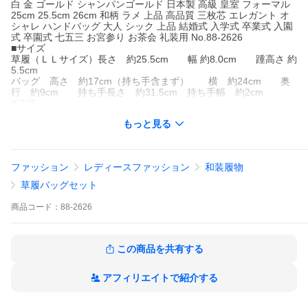
白 金 ゴールド シャンパンゴールド 日本製 高級 皇室 フォーマル
25cm 25.5cm 26cm 和柄 ラメ 上品 高品質 三枚芯 エレガント オ
シャレ ハンドバッグ 大人 シック 上品 結婚式 入学式 卒業式 入園
式 卒園式 七五三 お宮参り お茶会 礼装用 No.88-2626
■サイズ
草履（ＬＬサイズ）長さ 約25.5cm 幅 約8.0cm 踵高さ 約
5.5cm
バッグ 高さ 約17cm（持ち手含まず） 横 約24cm 奥
行 約9cm 持ち手長さ 約31.5cm 持ち手幅 約2cm
■詳細
・ローブデコルテ ・ＬＬサイズ（適応サイズ 25cm〜26cm）・
もっと見る
日本製
■カラー
・帯地：シルバー パールホワイト（角度によってピンクやグリー
ンなどにもみえます）・本体：シャンパンゴールド
ファッション
レディースファッション
和装履物
■合せる着物
黒留袖 訪問着 付下げ 色無地 など
草履バッグセット
■着用シーズン
オールシーズン
商品
コード：
88-2626
■着用シーン
結婚式 卒業式 謝恩会 入学式 卒園式 入園式 七五三 お宮参り パー
ティー
■素材
この商品を共有する
・ポリエステル100％（金銀糸使用）※口金中央留め具は変わるこ
とがございます。
アフィリエイトで紹介する
■おすすめポイント
・フォーマルシーンにふさわしい高級感溢れる上質な逸品。