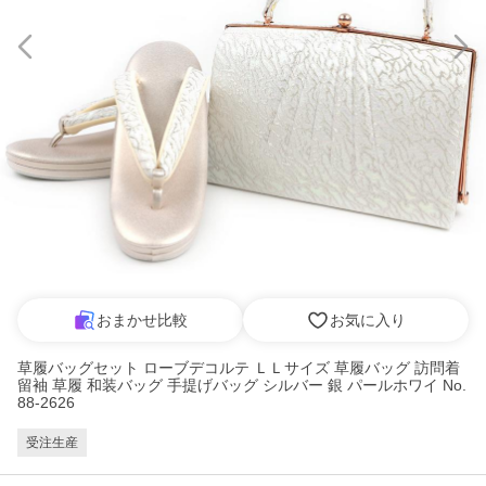
おまかせ比較
お気に入り
草履バッグセット ローブデコルテ ＬＬサイズ 草履バッグ 訪問着
留袖 草履 和装バッグ 手提げバッグ シルバー 銀 パールホワイ No.
88-2626
受注生産