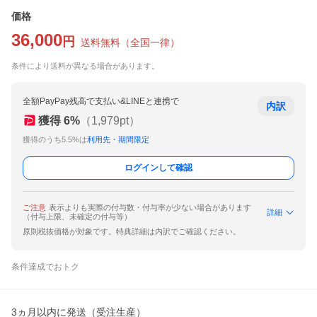
価格
36,000
円
送料無料
（
全国一律
）
条件により送料が異なる場合があります。
全額PayPay残高で支払い&LINEと連携で
内訳
獲得
6
%
（
1,979
pt）
獲得のうち5.5%は
利用先・期間限定
ログインして確認
ご注意
表示よりも実際の付与数・付与率が少ない場合があります
詳細
（付与上限、未確定の付与等）
原則税抜価格が対象です。特典詳細は内訳でご確認ください。
条件達成でおトク
3ヵ月以内に発送（受注生産）