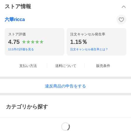
ませんので予めご了承下さいませ。
※表示納期より遅延している場合は、納期のお調べをさせていた
ストア情報
だきます。
〜お詫び〜
六華ricca
以前、メーカー様へお客さまからの納期の問い合わせをし過ぎて
しまい
「業務に支障がでる」とお叱りを受けてしまった事がございま
ストア評価
注文キャンセル発生率
す。
4.75
1.15％
表示納期より遅延している場合以外は、お待ちいただけましたら
幸いです。
111
件の評価を見る
注文キャンセル発生率とは？
ご不便をおかけ致しますが、ご容赦くださいますようお願い申し
上げます。
支払い方法
送料について
販売条件
コメント
〜フォーマルシーンにふさわしい高級感溢れるオーロラのような
違反
商品の
申告をする
輝き☆1セット持っていれば安心♪あらゆる礼装スタイルに重宝す
る逸品♪〜
良いお着物、良い帯にはやはりよい小物を。
カテゴリから探す
第一礼装の留め袖から訪問着や付下げまで幅広くご使用いただけ
る高級和装バッグ＆草履セットのご紹介です
皇室も御用達の女性の最高礼装 ローブデコルテをイメージした
気品あふれる高品質な日本製草履。