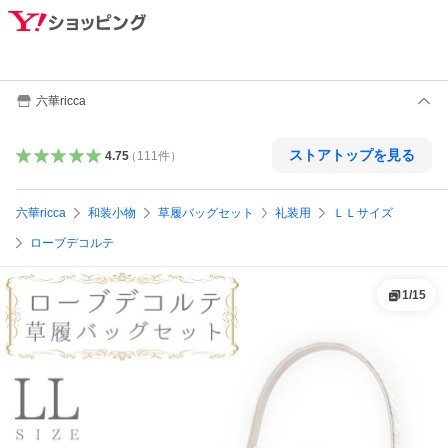
六華ricca
ストアトップを見る
4.75
（
111
件
）
六華ricca
和装小物
草履バッグセット
礼装用
ＬＬサイズ
ローブデコルテ
1
/
15