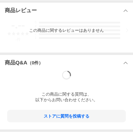
・角度によって色が変わって見えるオーロラのような輝き☆
・1セット持っていれば安心♪あらゆる礼装スタイルに重宝します♪
商品レビュー
状態
-.--
5
4
この
商品
に関するレビューはありません
3
■新品・未使用品
2
1
-
件
こちらは<font color="red">お取り寄せ</font>のお品となっており
ます。
納期
商品Q&A
（
0
件）
<font color="red">
７〜１４営業日程度(店舗休業日を除く)</font
>
※職人の都合により表示納期より遅延することがございますの
で、
この
商品
に関する質問は、
予めご容赦いただきますようお願い申し上げます。
以下からお問い合わせください。
※受注生産のため、ご注文後のキャンセルはお受けできませんの
で、
何卒ご了承くださいませ。
※工房へ直接、納期の問い合わせはお控えください。
ストアに質問を投稿する
※使用日がお決まりの方は在庫のある商品のお買い求めをおすす
め致します。
※表示納期期間内は進捗状況等の当店からのご連絡は致しており