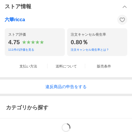
ませんので予めご了承下さいませ。
※表示納期より遅延している場合は、納期のお調べをさせていた
ストア情報
だきます。
〜お詫び〜
六華ricca
以前、メーカー様へお客さまからの納期の問い合わせをし過ぎて
しまい
「業務に支障がでる」とお叱りを受けてしまった事がございま
ストア評価
注文キャンセル発生率
す。
4.75
0.80％
表示納期より遅延している場合以外は、お待ちいただけましたら
幸いです。
111
件の評価を見る
注文キャンセル発生率とは？
ご不便をおかけ致しますが、ご容赦くださいますようお願い申し
上げます。
支払い方法
送料について
販売条件
コメント
〜フォーマルシーンにふさわしい高級感溢れるオーロラのような
違反
商品の
申告をする
輝き☆1セット持っていれば安心♪あらゆる礼装スタイルに重宝す
る逸品♪〜
良いお着物、良い帯にはやはりよい小物を。
カテゴリから探す
第一礼装の留め袖から訪問着や付下げまで幅広くご使用いただけ
る高級和装バッグ＆草履セットのご紹介です
皇室も御用達の女性の最高礼装 ローブデコルテをイメージした
気品あふれる高品質な日本製草履。