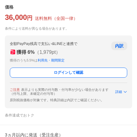
価格
36,000
円
送料無料
（
全国一律
）
条件により送料が異なる場合があります。
全額PayPay残高で支払い&LINEと連携で
内訳
獲得
6
%
（
1,979
pt）
獲得のうち5.5%は
利用先・期間限定
ログインして確認
ご注意
表示よりも実際の付与数・付与率が少ない場合があります
詳細
（付与上限、未確定の付与等）
原則税抜価格が対象です。特典詳細は内訳でご確認ください。
条件達成でおトク
3ヵ月以内に発送（受注生産）