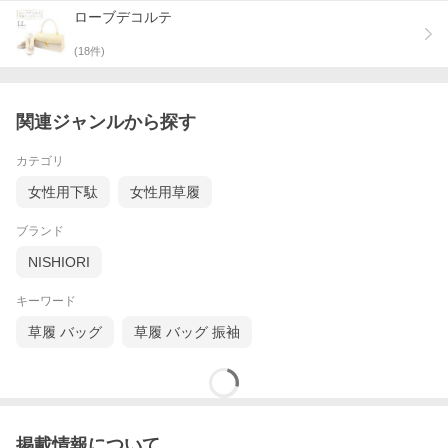
お色は輝きのあるゴールド。
ローブデコルテ
角度によってピンクやグリーンなどに変わって見える大変ゴージ
ャスなお品。
(
18
件)
袱紗やスマートフォン、ハンカチ、ポーチなどが入る大きさです
＾＾
関連ジャンルから探す
草履のヒールは約5.5cmと高すぎず低すぎず
普段踵の高い靴を履く機会のないお方でも疲れにくく無理のない
ちょうど良い品のある高さです。
カテゴリ
また、鼻緒の裏（足の甲に当たる部分）は布地のため痛くなりに
くい構造になっているのもポイントです♪
女性用下駄
女性用草履
サイズ選びの目安は、草履台から少し踵が出る位が美しい着姿と
ブランド
されています。
NISHIORI
小物を変えるだけで雰囲気が変わって見えます。
上品な大人の和姿をお楽しみくださいませ。
キーワード
ぜひ、晴れの日の特別な装いに・・・＾＾
草履 バッグ
草履 バッグ 振袖
518/081 w 75015 E-set-g-LL hara 52502202
掲載情報について