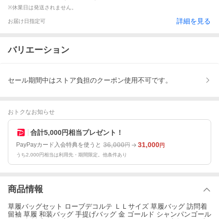
※休業日は発送されません。
詳細を見る
お届け日指定可
バリエーション
セール期間中はストア負担のクーポン使用不可です。
おトクなお知らせ
合計5,000円相当プレゼント！
36,000
31,000
PayPayカード入会特典を使うと
円
円
うち2,000円相当は利用先・期間限定。他条件あり
商品情報
草履バッグセット ローブデコルテ ＬＬサイズ 草履バッグ 訪問着
留袖 草履 和装バッグ 手提げバッグ 金 ゴールド シャンパンゴール