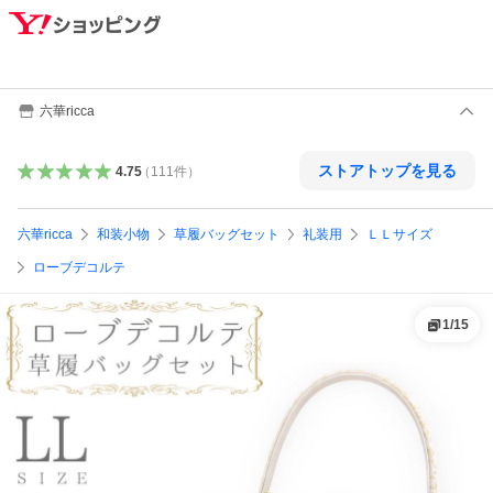
六華ricca
ストアトップを見る
4.75
（
111
件
）
六華ricca
和装小物
草履バッグセット
礼装用
ＬＬサイズ
ローブデコルテ
1
/
15