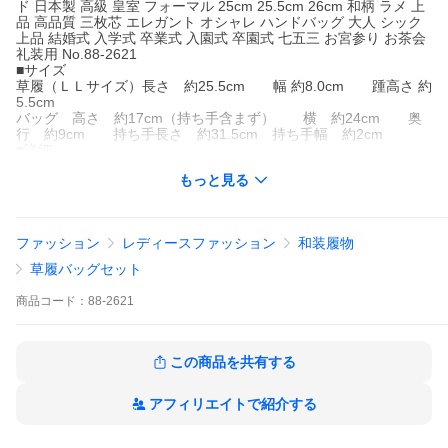
ド 日本製 高級 皇室 フォーマル 25cm 25.5cm 26cm 和柄 ラメ 上
品 高品質 三枚芯 エレガント オシャレ ハンドバッグ 大人 シック
上品 結婚式 入学式 卒業式 入園式 卒園式 七五三 お宮参り お茶会
礼装用 No.88-2621
■サイズ
草履（ＬＬサイズ）長さ 約25.5cm 幅 約8.0cm 踵高さ 約
5.5cm
バッグ 高さ 約17cm（持ち手含まず） 横 約24cm 奥
行 約9cm 持ち手長さ 約31.5cm 持ち手幅 約2cm
■詳細
・ローブデコルテ ・ＬＬサイズ（適応サイズ 25cm〜26cm）・
もっと見る
日本製
■カラー
・帯地：ゴールド（角度によってピンクやグリーンなどにもみえ
ます）・本体：シャンパンゴールド
ファッション
レディースファッション
和装履物
■合せる着物
黒留袖 訪問着 付下げ 色無地 など
草履バッグセット
■着用シーズン
オールシーズン
商品
コード：
88-2621
■着用シーン
結婚式 卒業式 謝恩会 入学式 卒園式 入園式 七五三 お宮参り パー
ティー
■素材
この商品を共有する
・ポリエステル100％（金銀糸使用）※口金中央留め具は変わるこ
とがございます。
アフィリエイトで紹介する
■おすすめポイント
・フォーマルシーンにふさわしい高級感溢れる上質な逸品。