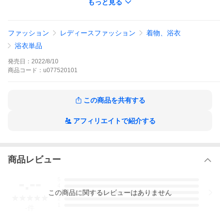
もっと見る
お客様の送料負担を最小にするため，折り畳んで簡易梱包にて出
荷致します。
ご了承下さい。
ファッション
レディースファッション
着物、浴衣
浴衣単品
発売日：
2022/8/10
商品
コード：
u077520101
この商品を共有する
アフィリエイトで紹介する
商品レビュー
-.--
5
4
この
商品
に関するレビューはありません
3
2
1
-
件