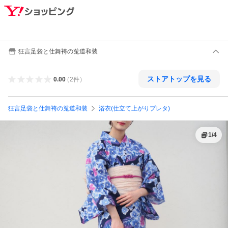
狂言足袋と仕舞袴の莵道和装
ストアトップを見る
0.00
（
2
件
）
狂言足袋と仕舞袴の莵道和装
浴衣(仕立て上がりプレタ)
1
/
4