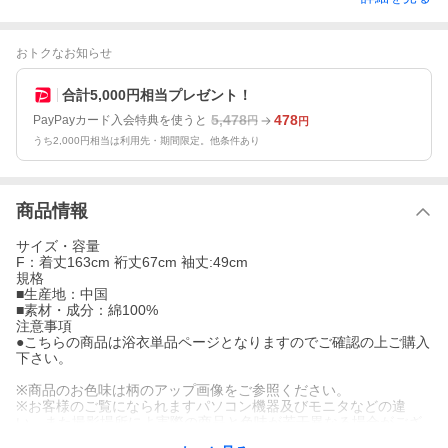
おトクなお知らせ
合計5,000円相当プレゼント！
5,478
478
PayPayカード入会特典を使うと
円
円
うち2,000円相当は利用先・期間限定。他条件あり
商品情報
サイズ・容量
F：着丈163cm 裄丈67cm 袖丈:49cm
規格
■生産地：中国
■素材・成分：綿100%
注意事項
●こちらの商品は浴衣単品ページとなりますのでご確認の上ご購入
下さい。
※商品のお色味は柄のアップ画像をご参照ください。
※お客様のご覧になられますパソコン機器及びモニタなどの違
い、また撮影場所によ実際の商品と色味が若干異なる場合がござ
います。