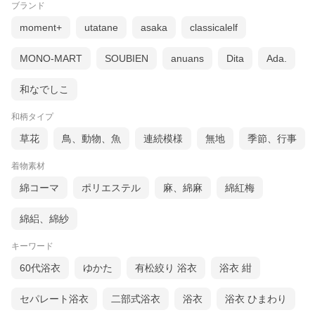
ブランド
moment+
utatane
asaka
classicalelf
MONO-MART
SOUBIEN
anuans
Dita
Ada.
和なでしこ
和柄タイプ
草花
鳥、動物、魚
連続模様
無地
季節、行事
着物素材
綿コーマ
ポリエステル
麻、綿麻
綿紅梅
綿絽、綿紗
キーワード
60代浴衣
ゆかた
有松絞り 浴衣
浴衣 紺
セパレート浴衣
二部式浴衣
浴衣
浴衣 ひまわり