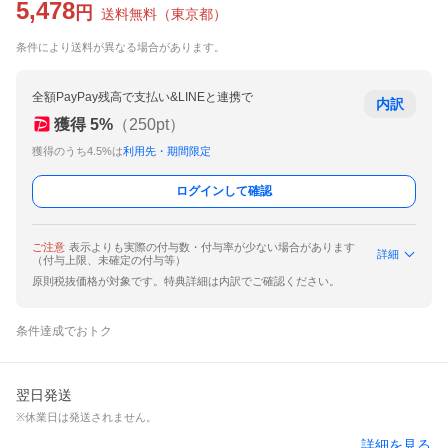
5,478
円
送料無料
（
東京都
）
条件により送料が異なる場合があります。
全額PayPay残高で支払い&LINEと連携で
内訳
獲得
5
%
（
250
pt）
獲得のうち4.5%は
利用先・期間限定
ログインして確認
ご注意
表示よりも実際の付与数・付与率が少ない場合があります
詳細
（付与上限、未確定の付与等）
原則税抜価格が対象です。特典詳細は内訳でご確認ください。
条件達成でおトク
翌日発送
※休業日は発送されません。
詳細を見る