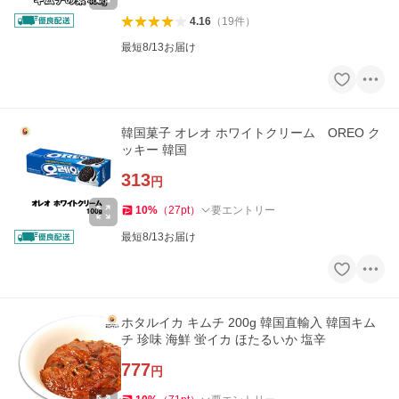
4.16
（
19
件
）
最短8/13お届け
韓国菓子 オレオ ホワイトクリーム OREO ク
ッキー 韓国
313
円
10
%
（
27
pt
）
要エントリー
最短8/13お届け
ホタルイカ キムチ 200g 韓国直輸入 韓国キム
チ 珍味 海鮮 蛍イカ ほたるいか 塩辛
777
円