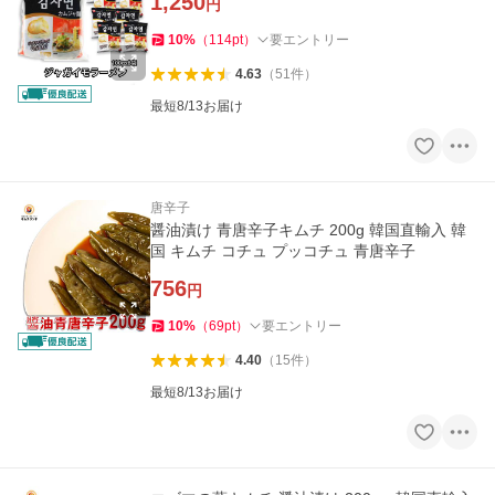
1,250
円
10
%
（
114
pt
）
要エントリー
4.63
（
51
件
）
最短8/13お届け
唐辛子
醤油漬け 青唐辛子キムチ 200g 韓国直輸入 韓
国 キムチ コチュ プッコチュ 青唐辛子
756
円
10
%
（
69
pt
）
要エントリー
4.40
（
15
件
）
最短8/13お届け