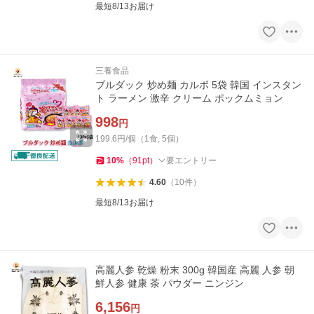
最短8/13お届け
三養食品
ブルダック 炒め麺 カルボ 5袋 韓国 インスタン
ト ラーメン 激辛 クリーム ポックムミョン
998
円
199.6円/個（1食, 5個）
10
%
（
91
pt
）
要エントリー
4.60
（
10
件
）
最短8/13お届け
高麗人参 乾燥 粉末 300g 韓国産 高麗 人参 朝
鮮人参 健康 茶 パウダー ニンジン
6,156
円