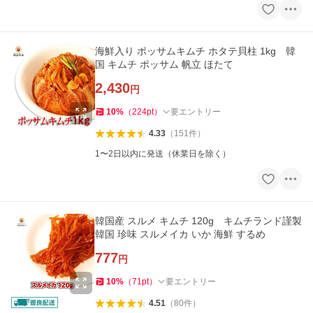
海鮮入り ポッサムキムチ ホタテ貝柱 1kg 韓
国 キムチ ポッサム 帆立 ほたて
2,430
円
10
%
（
224
pt
）
要エントリー
4.33
（
151
件
）
1〜2日以内に発送（休業日を除く）
韓国産 スルメ キムチ 120g キムチランド謹製
韓国 珍味 スルメイカ いか 海鮮 するめ
777
円
10
%
（
71
pt
）
要エントリー
4.51
（
80
件
）