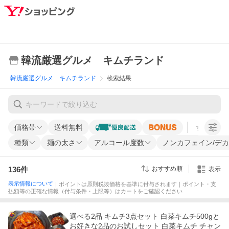
韓流厳選グルメ キムチランド
韓流厳選グルメ キムチランド
検索結果
価格帯
送料無料
すべての条
種類
麺の太さ
アルコール度数
ノンカフェイン/デ
136
件
おすすめ順
表示
表示情報について
｜ポイントは原則税抜価格を基準に付与されます｜ポイント・支
払額等の正確な情報（付与条件・上限等）はカートをご確認ください
選べる2品 キムチ3点セット 白菜キムチ500gと
お好きな2品のお試しセット 白菜キムチ チャン