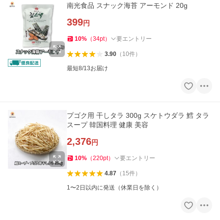
南光食品 スナック海苔 アーモンド 20g
399
円
10
%
（
34
pt
）
要エントリー
3.90
（
10
件
）
最短8/13お届け
プゴク用 干しタラ 300g スケトウダラ 鱈 タラ
スープ 韓国料理 健康 美容
2,376
円
10
%
（
220
pt
）
要エントリー
4.87
（
15
件
）
1〜2日以内に発送（休業日を除く）