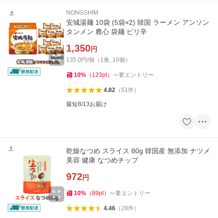
NONGSHIM
安城湯麺 10袋 (5袋×2) 韓国 ラーメン アンソン
タンメン 農心 袋麺 ピリ辛
1,350
円
135.0円/個（1食, 10個）
10
%
（
123
pt
）
要エントリー
4.82
（
51
件
）
最短8/13お届け
乾燥なつめ スライス 80g 韓国産 無添加 ナツメ
美容 健康 なつめチップ
972
円
10
%
（
89
pt
）
要エントリー
4.46
（
28
件
）