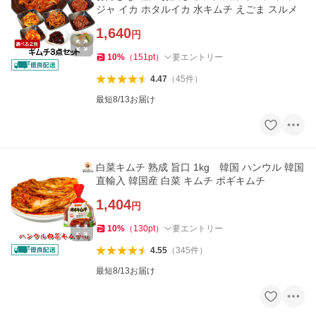
ジャ イカ ホタルイカ 水キムチ えごま スルメ
1,640
円
10
%
（
151
pt
）
要エントリー
4.47
（
45
件
）
最短8/13お届け
白菜キムチ 熟成 旨口 1kg 韓国 ハンウル 韓国
直輸入 韓国産 白菜 キムチ ポギキムチ
1,404
円
10
%
（
130
pt
）
要エントリー
4.55
（
345
件
）
最短8/13お届け