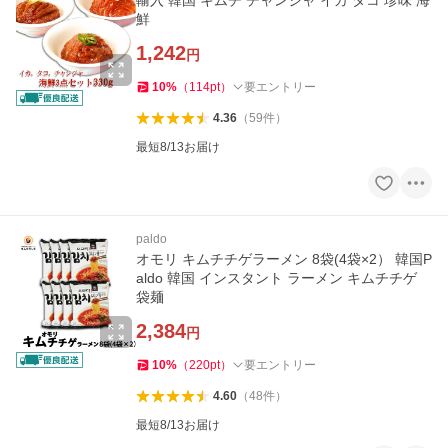
輸入 韓国 キムチ チャンジャ イカ タコ 珍味 海
鮮
1,242
円
10
%
（
114
pt
）
要エントリー
4.36
（
59
件
）
最短8/13お届け
paldo
オモリ キムチチゲラーメン 8袋(4袋×2） 韓国P
aldo 韓国 インスタント ラーメン キムチチゲ
袋麺
2,384
円
10
%
（
220
pt
）
要エントリー
4.60
（
48
件
）
最短8/13お届け