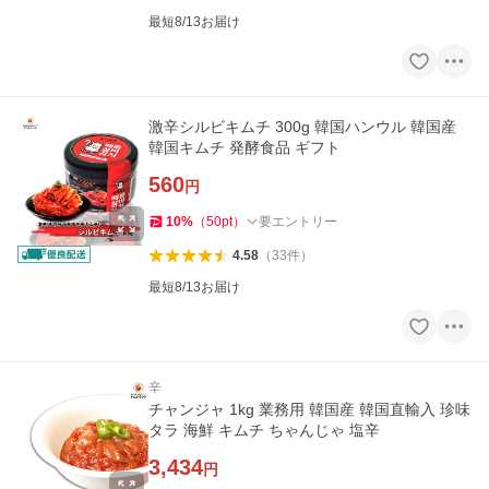
最短8/13お届け
激辛シルビキムチ 300g 韓国ハンウル 韓国産
韓国キムチ 発酵食品 ギフト
560
円
10
%
（
50
pt
）
要エントリー
4.58
（
33
件
）
最短8/13お届け
辛
チャンジャ 1kg 業務用 韓国産 韓国直輸入 珍味
タラ 海鮮 キムチ ちゃんじゃ 塩辛
3,434
円