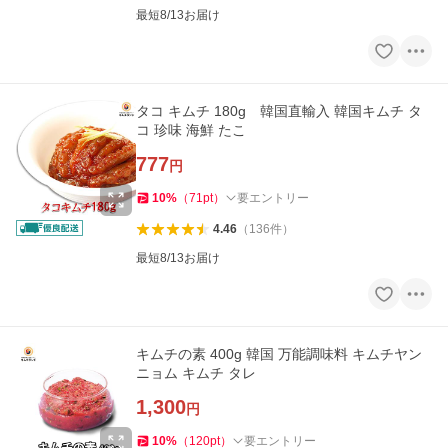
最短8/13お届け
タコ キムチ 180g 韓国直輸入 韓国キムチ タ
コ 珍味 海鮮 たこ
777
円
10
%
（
71
pt
）
要エントリー
4.46
（
136
件
）
最短8/13お届け
キムチの素 400g 韓国 万能調味料 キムチヤン
ニョム キムチ タレ
1,300
円
10
%
（
120
pt
）
要エントリー