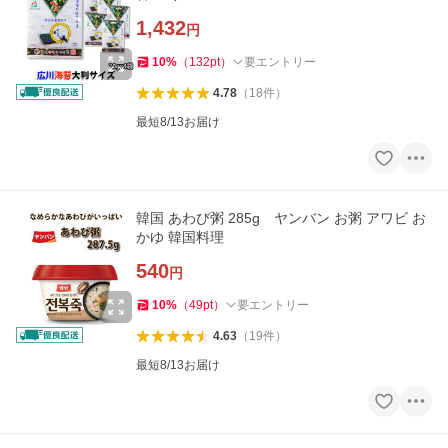
1,432
円
10
%
（
132
pt
）
要エントリー
4.78
（
18
件
）
最短8/13お届け
韓国 あわび粥 285g ヤンバン お粥 アワビ お
かゆ 韓国料理
540
円
10
%
（
49
pt
）
要エントリー
4.63
（
19
件
）
最短8/13お届け