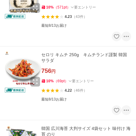
10
%
（
571
pt
）
要エントリー
4.23
（
43
件
）
最短8/13お届け
セロリ キムチ 250g キムチランド謹製 韓国
サラダ
756
円
10
%
（
69
pt
）
要エントリー
4.22
（
46
件
）
最短8/13お届け
韓国 広川海苔 大判サイズ 4袋セット 味付け 海
苔 のり