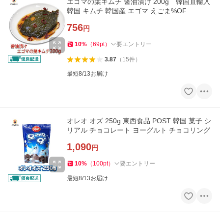
エゴマの葉キムチ 醤油漬け 200g 韓国直輸入
韓国 キムチ 韓国産 エゴマ えごま%OF
756
円
10
%
（
69
pt
）
要エントリー
3.87
（
15
件
）
最短8/13お届け
オレオ オズ 250g 東西食品 POST 韓国 菓子 シ
リアル チョコレート ヨーグルト チョコリング
1,090
円
10
%
（
100
pt
）
要エントリー
最短8/13お届け