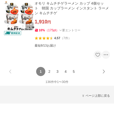
オモリ キムチチゲラーメン カップ 4個セッ
ト 韓国 カップラーメン インスタント ラーメ
ン キムチチゲ
1,910
円
10
%
（
175
pt
）
要エントリー
4.57
（
7
件
）
最短8/13お届け
1
2
3
4
5
136
件中
1
〜
30
件
ページ上部に戻る