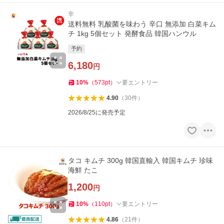
辛
送料無料 乳酸菌を味わう 辛口 無添加 白菜キム
チ 1kg 5個セット 発酵食品 韓国ハンウル
予約
6,180
円
10
%
（
573
pt
）
要エントリー
4.90
（
30
件
）
2026/8/25に発売予定
タコ キムチ 300g 韓国直輸入 韓国キムチ 珍味
海鮮 たこ
1,200
円
10
%
（
110
pt
）
要エントリー
4.86
（
21
件
）