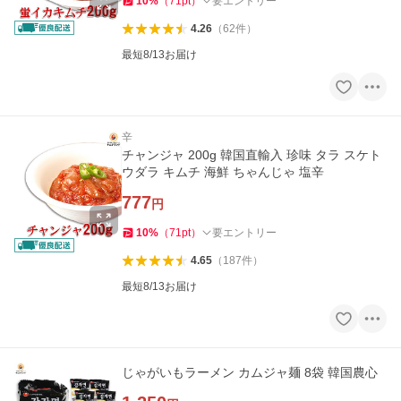
10
%
（
71
pt
）
要エントリー
4.26
（
62
件
）
最短8/13お届け
辛
チャンジャ 200g 韓国直輸入 珍味 タラ スケト
ウダラ キムチ 海鮮 ちゃんじゃ 塩辛
777
円
10
%
（
71
pt
）
要エントリー
4.65
（
187
件
）
最短8/13お届け
じゃがいもラーメン カムジャ麺 8袋 韓国農心