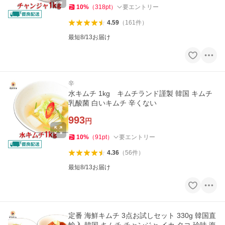
10
%
（
318
pt
）
要エントリー
4.59
（
161
件
）
最短8/13お届け
辛
水キムチ 1kg キムチランド謹製 韓国 キムチ
乳酸菌 白いキムチ 辛くない
993
円
10
%
（
91
pt
）
要エントリー
4.36
（
56
件
）
最短8/13お届け
定番 海鮮キムチ 3点お試しセット 330g 韓国直