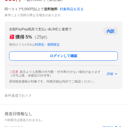
同一ストア5,000円以上で
送料無料
対象商品を見る
条件により送料が異なる場合があります。
全額PayPay残高で支払い&LINEと連携で
内訳
獲得
5
%
（
25
pt）
獲得のうち4.5%は
利用先・期間限定
ログインして確認
ご注意
表示よりも実際の付与数・付与率が少ない場合があります
詳細
（付与上限、未確定の付与等）
原則税抜価格が対象です。特典詳細は内訳でご確認ください。
条件達成でおトク
発送日情報なし
※休業日は発送されません。