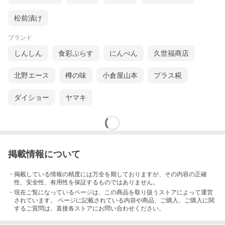
松前漬け
ブランド
しんしん
食彩ぷらす
にんべん
久世福商店
北野エース
樽の味
小倉屋山本
プラス糀
ダイショー
ヤマキ
掲載情報について
・掲載している情報の精度には万全を期しておりますが、その内容の正確
性、安全性、有用性を保証するものではありません。
・現在ご覧になっているページは、この
商品
を取り扱うストアによって運営
されています。 ページに記載されている内容
や商品、ご購入
、ご購入に関
するご質問は、直接各ストアにお問い合わせください。