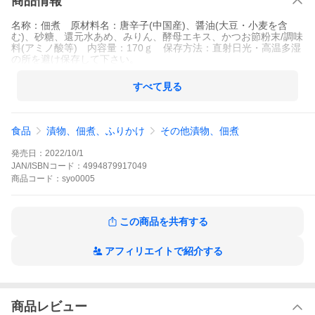
商品情報
名称：佃煮 原材料名：唐辛子(中国産)、醤油(大豆・小麦を含
む)、砂糖、還元水あめ、みりん、酵母エキス、かつお節粉末/調味
料(アミノ酸等) 内容量：170ｇ 保存方法：直射日光・高温多湿
の所を避け保存して下さい。
すべて見る
食品
漬物、佃煮、ふりかけ
その他漬物、佃煮
発売日：
2022/10/1
JAN/ISBNコード：
4994879917049
商品
コード：
syo0005
この商品を共有する
アフィリエイトで紹介する
商品レビュー