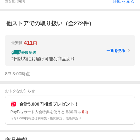
詳細を見る
置き配指定可
他ストアでの取り扱い（全
272
件）
411
最安値
円
一覧を見る
2日以内にお届け可能な商品あり
8/3 5:00
時点
おトクなお知らせ
合計5,000円相当プレゼント！
580
0
PayPayカード入会特典を使うと
円
円
うち2,000円相当は利用先・期間限定。他条件あり