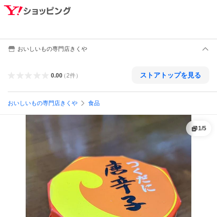
おいしいもの専門店きくや
ストアトップを見る
0.00
（
2
件
）
おいしいもの専門店きくや
食品
1
/
5