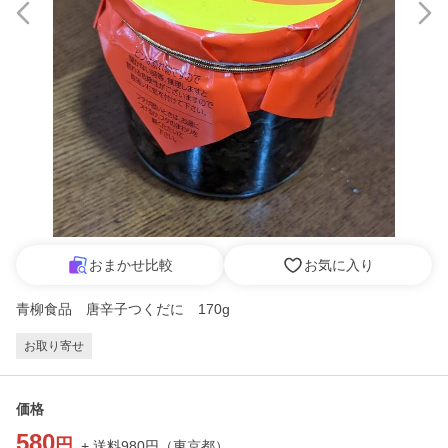
おまかせ比較
お気に入り
青柳食品 唐辛子つくだに 170g
お取り寄せ
価格
580
円
+ 送料
980
円
（
東京都
）