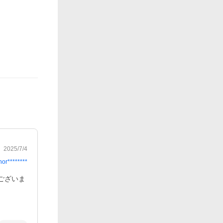
2025/7/4
nor********
ございま