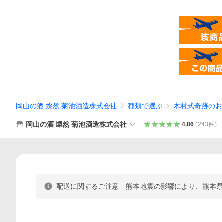
岡山の酒 燦然 菊池酒造株式会社
種類で選ぶ
木村式奇跡のお
岡山の酒 燦然 菊池酒造株式会社
4.86
（
243
件
）
配送に関するご注意 熊本地震の影響により、熊本