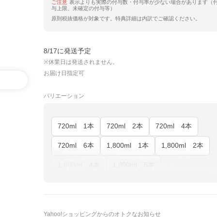
ご注意
表示よりも実際の付与数・付与率が少ない場合があります（
与上限、未確定の付与等）
原則税抜価格が対象です。特典詳細は内訳でご確認ください。
8/17に発送予定
※休業日は発送されません。
お届け日指定可
バリエーション
720ml 1本
720ml 2本
720ml 4本
720ml 6本
1,800ml 1本
1,800ml 2本
1,800ml 4本
1,800ml 6本
Yahoo!ショッピングからのオトクなお知らせ