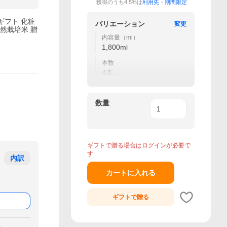
獲得のうち4.5%は
利用先・期間限定
 ギフト 化粧
バリエーション
変更
然栽培米 贈
内容量（ml）
1,800ml
本数
4本
数量
ギフトで贈る場合はログインが必要で
す
内訳
カートに入れる
ギフトで
贈る