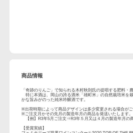
商品情報
「奇跡のりんご」で知られる木村秋則氏の提唱する肥料・
特に本酒は、岡山の誇る酒米「雄町米」の自然栽培米を栽
かな旨みがのった純米吟醸酒です。
※出荷時期によって商品デザインは多少変更される場合が
※ご注文月かその先月の製造年月の商品を発送いたします。
【例】R3年5月ご注文⇒R3年５月又は４月の製造年月の
【受賞実績】
フェミナリーズ世界ワインコンクール2020 TOP OF THE B