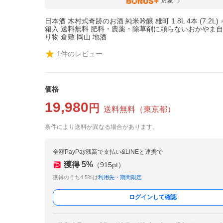
対象
日本酒 木村式奇跡のお酒 純米吟醸 雄町 1.8L 4本 (7.2L)
箱入 送料無料 肥料・農薬・除草剤に頼らないおかやま自
り物 倉敷 岡山 地酒
1
件のレビュー
価格
19,980
円
送料無料
（
東京都
）
条件により送料が異なる場合があります。
全額PayPay残高で支払い&LINEと連携で
獲得
5
%
（
915
pt）
獲得のうち4.5%は
利用先・期間限定
ログインして確認