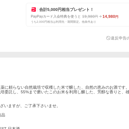
合計5,000円相当プレゼント！
19,980
14,980
PayPayカード入会特典を使うと
円
円
うち2,000円相当は利用先・期間限定。他条件あり
違反申告
農薬に頼らない自然栽培で収穫した米で醸した、自然の恵みのお酒です
培委託し、55%まで磨いたこのお米を利用し醸した、芳醇な香りと、
ございますが、ご了承下さいませ。
商品
EST 日本酒