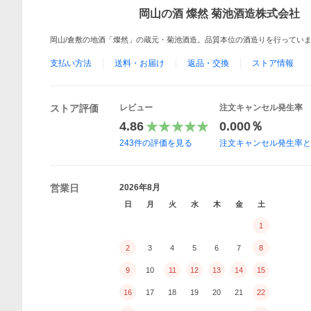
岡山の酒 燦然 菊池酒造株式会社
岡山/倉敷の地酒「燦然」の蔵元・菊池酒造。品質本位の酒造りを行ってい
支払い方法
送料・お届け
返品・交換
ストア情報
ストア評価
レビュー
注文キャンセル発生率
4.86
0.000％
243
件の評価を見る
注文キャンセル発生率
営業日
2026年8月
日
月
火
水
木
金
土
1
2
3
4
5
6
7
8
9
10
11
12
13
14
15
16
17
18
19
20
21
22