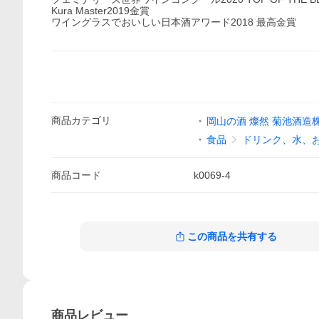
Kura Master2019金賞
ワイングラスでおいしい日本酒アワード2018 最高金賞
商品
カテゴリ
岡山の酒 燦然 菊池酒造
食品
ドリンク、水、
商品
コード
k0069-4
この商品を共有する
商品
レビュー