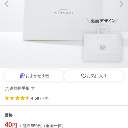
おまかせ比較
お気に入り
(7)進物用手提 大
4.50
（
4
件
）
価格
40
円
+ 送料
550
円
（
全国一律
）