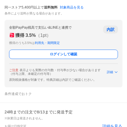
同一ストア5,400円以上で
送料無料
対象商品を見る
条件により送料が異なる場合があります。
全額PayPay残高で支払い&LINEと連携で
内訳
獲得
3.5
%
（
1
pt）
獲得のうち3.5%は
利用先・期間限定
ログインして確認
ご注意
表示よりも実際の付与数・付与率が少ない場合があります
詳細
（付与上限、未確定の付与等）
原則税抜価格が対象です。特典詳細は内訳でご確認ください。
条件達成でおトク
24時までの注文で8/13までに発送予定
※休業日は発送されません。
詳細を見る
お届け日指定可