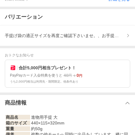
バリエーション
手提げ袋の適正サイズを再度ご確認下さいませ。、お手提げ袋は同
おトクなお知らせ
合計5,000円相当プレゼント！
40
0
PayPayカード入会特典を使うと
円
円
うち2,000円相当は利用先・期間限定。他条件あり
商品情報
商品名
進物用手提 大
箱のサイズ
440×115×320mm
重量
約50g
備考
複数の他モールへ同時に出品をしています。稀に同