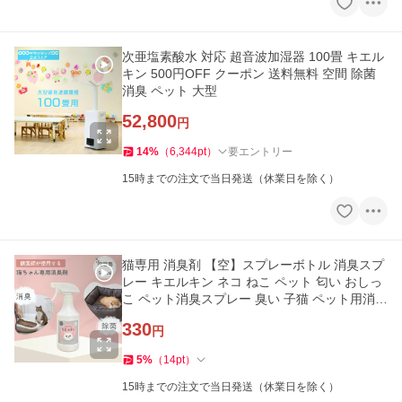
次亜塩素酸水 対応 超音波加湿器 100畳 キエル
キン 500円OFF クーポン 送料無料 空間 除菌
消臭 ペット 大型
52,800
円
14
%
（
6,344
pt
）
要エントリー
15時までの注文で当日発送（休業日を除く）
猫専用 消臭剤 【空】スプレーボトル 消臭スプ
レー キエルキン ネコ ねこ ペット 匂い おしっ
こ ペット消臭スプレー 臭い 子猫 ペット用消臭
スプレー
330
円
5
%
（
14
pt
）
15時までの注文で当日発送（休業日を除く）