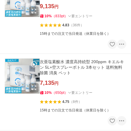
9,135
円
10
%
（
833
pt
）
要エントリー
4.83
（
36
件
）
15時までの注文で当日発送（休業日を除く）
次亜塩素酸水 濃度高持続型 200ppm キエルキ
ン 5L+空スプレーボトル 3本セット 送料無料
除菌 消臭 ペット
7,135
円
10
%
（
650
pt
）
要エントリー
4.75
（
8
件
）
15時までの注文で当日発送（休業日を除く）