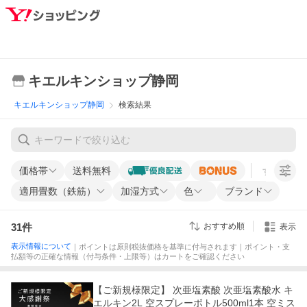
キエルキンショップ静岡
キエルキンショップ静岡
検索結果
価格帯
送料無料
すべての条
適用畳数（鉄筋）
加湿方式
色
ブランド
31
件
おすすめ順
表示
表示情報について
｜ポイントは原則税抜価格を基準に付与されます｜ポイント・支
払額等の正確な情報（付与条件・上限等）はカートをご確認ください
【ご新規様限定】 次亜塩素酸 次亜塩素酸水 キ
エルキン2L 空スプレーボトル500ml1本 空ミス