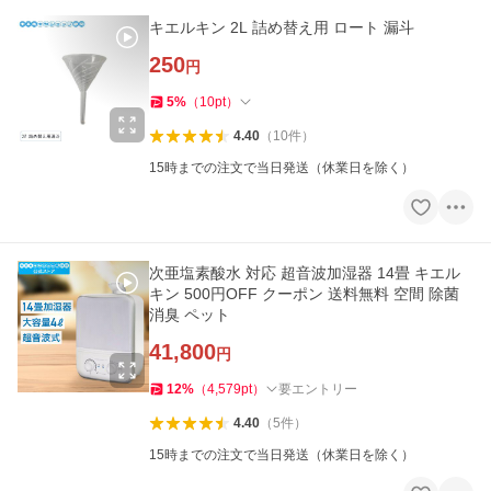
キエルキン 2L 詰め替え用 ロート 漏斗
250
円
5
%
（
10
pt
）
4.40
（
10
件
）
15時までの注文で当日発送（休業日を除く）
次亜塩素酸水 対応 超音波加湿器 14畳 キエル
キン 500円OFF クーポン 送料無料 空間 除菌
消臭 ペット
41,800
円
12
%
（
4,579
pt
）
要エントリー
4.40
（
5
件
）
15時までの注文で当日発送（休業日を除く）