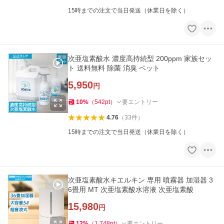
15時までの注文で当日発送（休業日を除く）
次亜塩素酸水 濃度高持続型 200ppm 家族セッ
ト 送料無料 除菌 消臭 ペット
5,950
円
10
%
（
542
pt
）
要エントリー
4.76
（
33
件
）
15時までの注文で当日発送（休業日を除く）
次亜塩素酸水キエルキン 専用 噴霧器 加湿器 3
6畳用 MT 次亜塩素酸水溶液 次亜塩素酸
15,980
円
12
%
（
1,748
pt
）
要エントリー