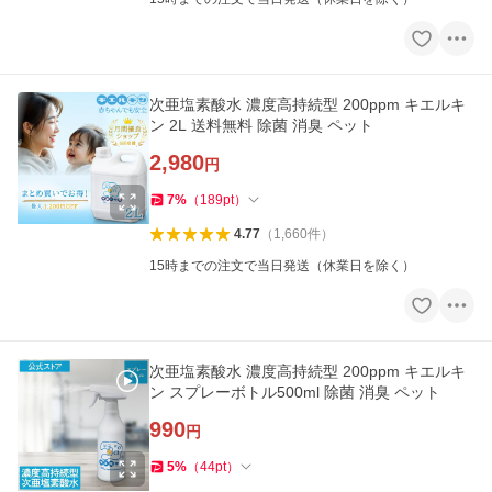
次亜塩素酸水 濃度高持続型 200ppm キエルキ
ン 2L 送料無料 除菌 消臭 ペット
2,980
円
7
%
（
189
pt
）
4.77
（
1,660
件
）
15時までの注文で当日発送（休業日を除く）
次亜塩素酸水 濃度高持続型 200ppm キエルキ
ン スプレーボトル500ml 除菌 消臭 ペット
990
円
5
%
（
44
pt
）