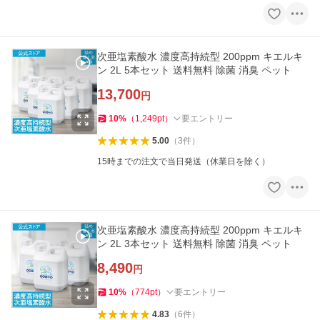
次亜塩素酸水 濃度高持続型 200ppm キエルキ
ン 2L 5本セット 送料無料 除菌 消臭 ペット
13,700
円
10
%
（
1,249
pt
）
要エントリー
5.00
（
3
件
）
15時までの注文で当日発送（休業日を除く）
次亜塩素酸水 濃度高持続型 200ppm キエルキ
ン 2L 3本セット 送料無料 除菌 消臭 ペット
8,490
円
10
%
（
774
pt
）
要エントリー
4.83
（
6
件
）