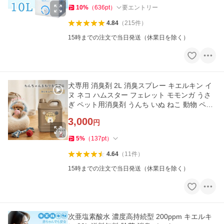
10
%
（
636
pt
）
要エントリー
4.84
（
215
件
）
15時までの注文で当日発送（休業日を除く）
犬専用 消臭剤 2L 消臭スプレー キエルキン イ
ヌ ネコ ハムスター フェレット モモンガ うさ
ぎ ペット用消臭剤 うんち いぬ ねこ 動物 ペッ
ト 匂い おしっこ
3,000
円
5
%
（
137
pt
）
4.64
（
11
件
）
15時までの注文で当日発送（休業日を除く）
次亜塩素酸水 濃度高持続型 200ppm キエルキ