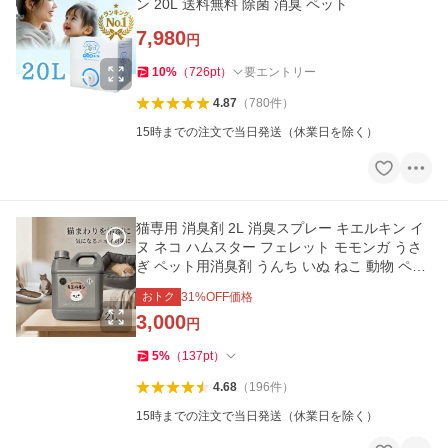
ン 20L 送料無料 除菌 消臭 ペット
7,980
円
10
%
（
726
pt
）
要エントリー
4.87
（
780
件
）
15時までの注文で当日発送（休業日を除く）
猫専用 消臭剤 2L 消臭スプレー キエルキン イ
ヌ ネコ ハムスター フェレット モモンガ うさ
ぎ ペット用消臭剤 うんち いぬ ねこ 動物 ペッ
ト 匂い おしっこ
おトク
31
%OFF価格
3,000
円
5
%
（
137
pt
）
4.68
（
196
件
）
15時までの注文で当日発送（休業日を除く）