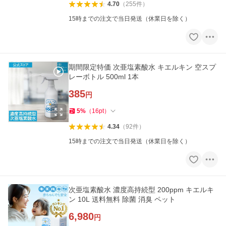
4.70
（
255
件
）
15時までの注文で当日発送（休業日を除く）
期間限定特価 次亜塩素酸水 キエルキン 空スプ
レーボトル 500ml 1本
385
円
5
%
（
16
pt
）
4.34
（
92
件
）
15時までの注文で当日発送（休業日を除く）
次亜塩素酸水 濃度高持続型 200ppm キエルキ
ン 10L 送料無料 除菌 消臭 ペット
6,980
円