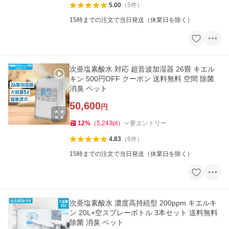
5.00
（
5
件
）
15時までの注文で当日発送（休業日を除く）
次亜塩素酸水 対応 超音波加湿器 26畳 キエル
キン 500円OFF クーポン 送料無料 空間 除菌
消臭 ペット
50,600
円
12
%
（
5,243
pt
）
要エントリー
4.83
（
6
件
）
15時までの注文で当日発送（休業日を除く）
次亜塩素酸水 濃度高持続型 200ppm キエルキ
ン 20L+空スプレーボトル 3本セット 送料無料
除菌 消臭 ペット