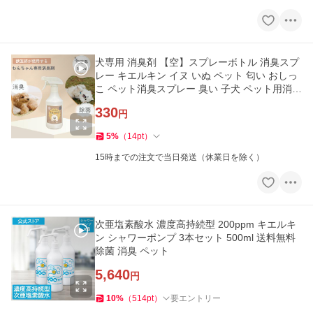
犬専用 消臭剤 【空】スプレーボトル 消臭スプ
レー キエルキン イヌ いぬ ペット 匂い おしっ
こ ペット消臭スプレー 臭い 子犬 ペット用消臭
スプレー
330
円
5
%
（
14
pt
）
15時までの注文で当日発送（休業日を除く）
次亜塩素酸水 濃度高持続型 200ppm キエルキ
ン シャワーポンプ 3本セット 500ml 送料無料
除菌 消臭 ペット
5,640
円
10
%
（
514
pt
）
要エントリー