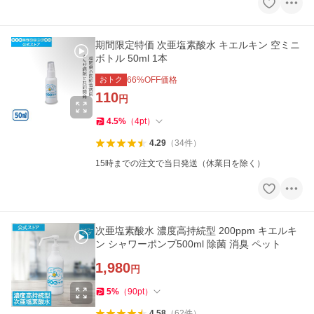
期間限定特価 次亜塩素酸水 キエルキン 空ミニ
ボトル 50ml 1本
おトク
66
%OFF価格
110
円
4.5
%
（
4
pt
）
4.29
（
34
件
）
15時までの注文で当日発送（休業日を除く）
次亜塩素酸水 濃度高持続型 200ppm キエルキ
ン シャワーポンプ500ml 除菌 消臭 ペット
1,980
円
5
%
（
90
pt
）
4.58
（
62
件
）