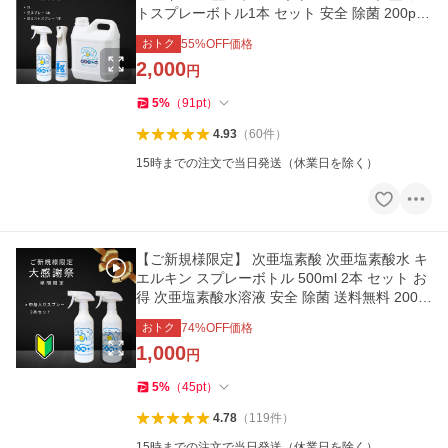
トスプレーボトル1本 セット 安全 除菌 200pp
m
おトク
55
%OFF価格
2,000
円
5
%
（
91
pt
）
4.93
（
60
件
）
15時までの注文で当日発送（休業日を除く）
【ご新規様限定】 次亜塩素酸 次亜塩素酸水 キ
エルキン スプレーボトル 500ml 2本 セット お
得 次亜塩素酸水溶液 安全 除菌 送料無料 200p
pm
おトク
74
%OFF価格
1,000
円
5
%
（
45
pt
）
4.78
（
119
件
）
15時までの注文で当日発送（休業日を除く）