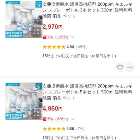
次亜塩素酸水 濃度高持続型 200ppm キエルキ
ン スプレーボトル 3本セット 500ml 送料無料
除菌 消臭 ペット
2,970
円
5
%
（
135
pt
）
4.84
（
49
件
）
15時までの注文で当日発送（休業日を除く）
次亜塩素酸水 濃度高持続型 200ppm キエルキ
ン スプレーボトル 5本セット 500ml 送料無料
除菌 消臭 ペット
4,950
円
5
%
（
226
pt
）
4.86
（
7
件
）
15時までの注文で当日発送（休業日を除く）