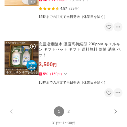
4.57
（
23
件
）
15時までの注文で当日発送（休業日を除く）
次亜塩素酸水 濃度高持続型 200ppm キエルキ
ン ギフトセット ギフト 送料無料 除菌 消臭 ペ
ット
3,500
円
5
%
（
159
pt
）
15時までの注文で当日発送（休業日を除く）
1
2
31
件中
1
〜
30
件