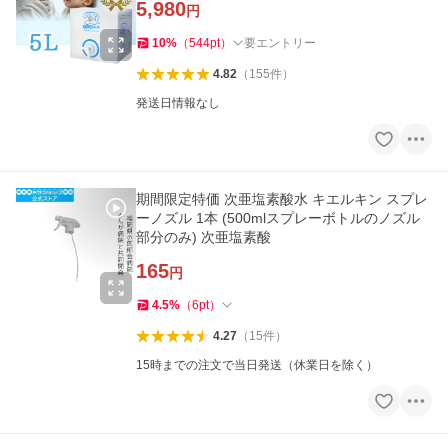
5,980
円
10
%
（
544
pt
）
要エントリー
4.82
（
155
件
）
発送日情報なし
期間限定特価 次亜塩素酸水 キエルキン スプレ
ーノズル 1本 (500mlスプレーボトルのノズル
部分のみ) 次亜塩素酸
165
円
4.5
%
（
6
pt
）
4.27
（
15
件
）
15時までの注文で当日発送（休業日を除く）