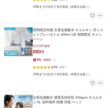
15時までの注文で当日発送（休業日を除く）
期間限定特価 次亜塩素酸水 キエルキン 空ミス
トスプレーボトル 300ml 1本 期間限定 キャン
ペーン
11
%OFF価格
880
円
5
%
（
40
pt
）
4.75
（
8
件
）
15時までの注文で当日発送（休業日を除く）
次亜塩素酸水 濃度高持続型 200ppm キエルキ
ン 5L 送料無料 除菌 消臭 ペット