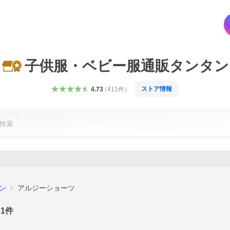
子供服・ベビー服通販タンタン
ストア情報
4.73
（
411
件
）
ン
アルジーショーツ
1
件