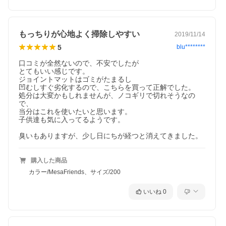
もっちりが心地よく掃除しやすい
2019/11/14
5
blu********
口コミが全然ないので、不安でしたが

とてもいい感じです。

ジョイントマットはゴミがたまるし

凹むしすぐ劣化するので、こちらを買って正解でした。

処分は大変かもしれませんが、ノコギリで切れそうなの
で、

当分はこれを使いたいと思います。

子供達も気に入ってるようです。

臭いもありますが、少し日にちが経つと消えてきました。
購入した商品
カラー/MesaFriends、サイズ/200
いいね
0