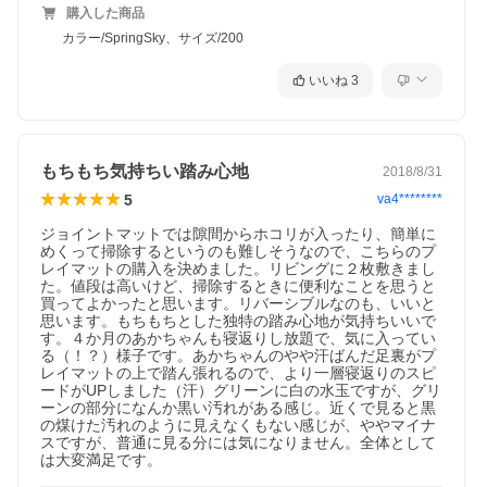
購入した商品
カラー/SpringSky、サイズ/200
いいね
3
もちもち気持ちい踏み心地
2018/8/31
5
va4********
ジョイントマットでは隙間からホコリが入ったり、簡単に
めくって掃除するというのも難しそうなので、こちらのプ
レイマットの購入を決めました。リビングに２枚敷きまし
た。値段は高いけど、掃除するときに便利なことを思うと
買ってよかったと思います。リバーシブルなのも、いいと
思います。もちもちとした独特の踏み心地が気持ちいいで
す。４か月のあかちゃんも寝返りし放題で、気に入ってい
る（！？）様子です。あかちゃんのやや汗ばんだ足裏がプ
レイマットの上で踏ん張れるので、より一層寝返りのスピ
ードがUPしました（汗）グリーンに白の水玉ですが、グリ
ーンの部分になんか黒い汚れがある感じ。近くで見ると黒
の煤けた汚れのように見えなくもない感じが、ややマイナ
スですが、普通に見る分には気になりません。全体として
は大変満足です。