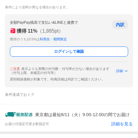
条件により送料が異なる場合があります。
全額PayPay残高で支払い&LINEと連携で
内訳
獲得
11
%
（
1,885
pt）
獲得のうち10.5%は
利用先・期間限定
ログインして確認
ご注意
表示よりも実際の付与数・付与率が少ない場合があります
詳細
（付与上限、未確定の付与等）
原則税抜価格が対象です。特典詳細は内訳でご確認ください。
条件達成でおトク
東京都は最短8/11（火）9:00-12:00の間でお届け
詳細を見る
お届け日指定可
置き配指定可