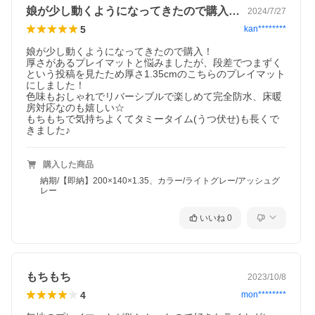
娘が少し動くようになってきたので購入！…
2024/7/27
5
kan********
娘が少し動くようになってきたので購入！

厚さがあるプレイマットと悩みましたが、段差でつまずく
という投稿を見たため厚さ1.35cmのこちらのプレイマット
にしました！

色味もおしゃれでリバーシブルで楽しめて完全防水、床暖
房対応なのも嬉しい☆

もちもちで気持ちよくてタミータイム(うつ伏せ)も長くで
きました♪
購入した商品
納期/【即納】200×140×1.35、カラー/ライトグレー/アッシュグ
レー
いいね
0
もちもち
2023/10/8
4
mon********