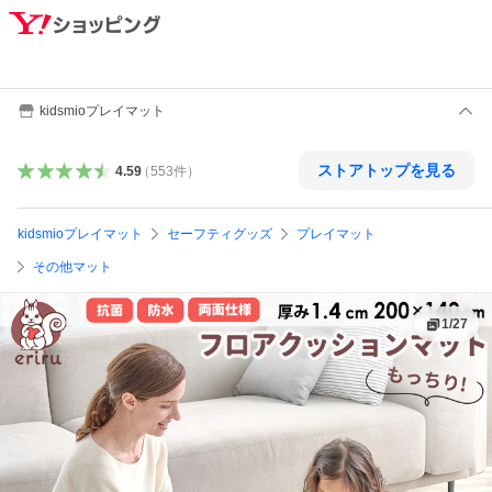
kidsmioプレイマット
ストアトップを見る
4.59
（
553
件
）
kidsmioプレイマット
セーフティグッズ
プレイマット
その他マット
1
/
27