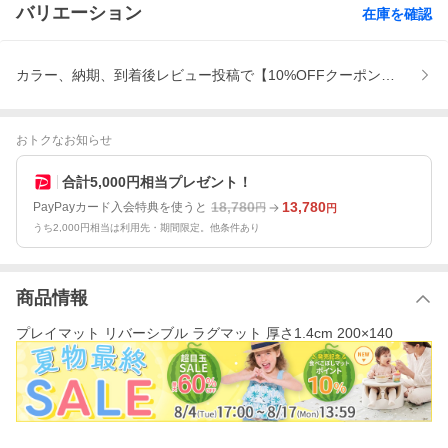
バリエーション
在庫を確認
カラー、納期、到着後レビュー投稿で【10%OFFクーポン】プレゼ
おトクなお知らせ
合計5,000円相当プレゼント！
18,780
13,780
PayPayカード入会特典を使うと
円
円
うち2,000円相当は利用先・期間限定。他条件あり
商品情報
プレイマット リバーシブル ラグマット 厚さ1.4cm 200×140