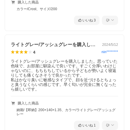
購入した商品
カラー/Crost、サイズ/200
いいね
3
ライトグレー/アッシュグレーを購入しま…
2024/5/12
4
nin********
ライトグレー/アッシュグレーを購入しました。思っていた
色味で、お部屋に馴染んで良いです。すごく分厚いわけじ
ゃないのに、もちもちしているから子どもが勢いよく寝返
りしても痛くなさそうで良かったです。

私はかなり臭いに敏感なタイプで、顔を近づけるとちょっ
と臭うなくらいの感じです。早く匂いが完全に無くなった
ら嬉しいです。
購入した商品
納期/【即納】200×140×1.35、カラー/ライトグレー/アッシュグ
レー
いいね
1