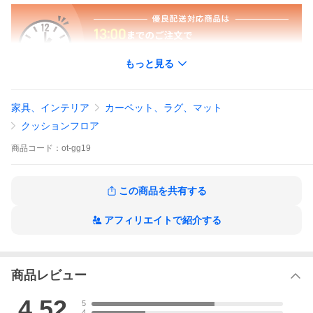
もっと見る
家具、インテリア
カーペット、ラグ、マット
クッションフロア
商品
コード：
ot-gg19
赤ちゃんの寝返り・ハイハイ・転倒時の衝撃をしっかり吸収す
る、抗菌加工済みPVC素材を使用。
生活防水仕様で、よだれ・食べこぼし・おむつ漏れもサッと拭く
この商品を共有する
だけ。
忙しい育児中でも清潔を保てます。もちもちとした快適な使い心
アフィリエイトで紹介する
地と、高い耐久性で長く安心してお使いいただけます。
商品レビュー
4.52
5
4