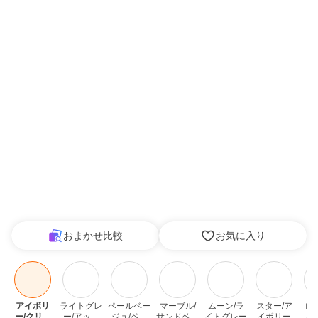
おまかせ比較
お気に入り
アイボリ
ライトグレ
ペールベー
マーブル/
ムーン/ラ
スター/ア
ロ
ー/クリー
ー/アッシ
ジュ/ペー
サンドベー
イトグレー
イボリー
イ