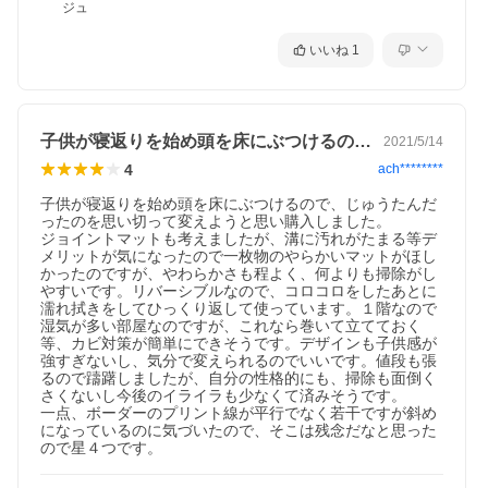
ジュ
いいね
1
子供が寝返りを始め頭を床にぶつけるので…
2021/5/14
4
ach********
子供が寝返りを始め頭を床にぶつけるので、じゅうたんだ
ったのを思い切って変えようと思い購入しました。

ジョイントマットも考えましたが、溝に汚れがたまる等デ
メリットが気になったので一枚物のやらかいマットがほし
かったのですが、やわらかさも程よく、何よりも掃除がし
やすいです。リバーシブルなので、コロコロをしたあとに
濡れ拭きをしてひっくり返して使っています。１階なので
湿気が多い部屋なのですが、これなら巻いて立てておく
等、カビ対策が簡単にできそうです。デザインも子供感が
強すぎないし、気分で変えられるのでいいです。値段も張
るので躊躇しましたが、自分の性格的にも、掃除も面倒く
さくないし今後のイライラも少なくて済みそうです。

一点、ボーダーのプリント線が平行でなく若干ですが斜め
になっているのに気づいたので、そこは残念だなと思った
ので星４つです。