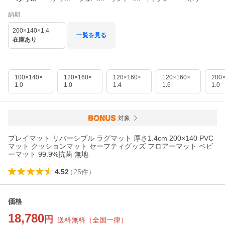
ムベージュ
ュグレー
ルグレー
ジュ
納期
200×140×1.4
一覧を見る
在庫あり
100×140×
120×160×
120×160×
120×160×
200
1.0
1.0
1.4
1.6
1.0
対象
プレイマット リバーシブル ラグマット 厚さ1.4cm 200×140 PVC
マット クッションマット セーフティグッズ フロアーマット ベビ
ーマット 99.9%抗菌 無地
4.52
（
25
件
）
価格
18,780
円
送料無料
（
全国一律
）