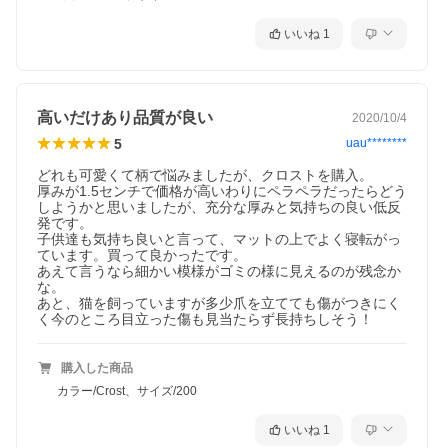
いいね
1
高いだけあり品質が良い
2020/10/4
5
uau********
どれも可愛くて柄で悩みましたが、クロストを購入。

厚みが1.5センチで価格が高いわりにペラペラだったらどう
しようかと思いましたが、充分な厚みと気持ちの良い低反
発です。

子供達も気持ち良いと言って、マットの上でよく寝転がっ
ています。買って良かったです。

あえて言うなら細かい模様がゴミの様に見えるのが残念か
な。

あと、猫を飼っていますが多少爪を立てても傷がつきにく
く今のところ目立った傷も見当たらず長持ちしそう！
購入した商品
カラー/Crost、サイズ/200
いいね
1