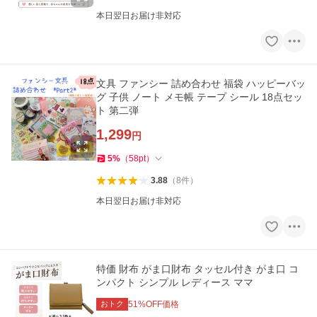
本日翌日お届け非対応
文具 ファンシー 詰め合わせ 福袋 ハッピーバッ
グ 子供 ノート メモ帳 テープ シール 18点セッ
ト 第二弾
1,299
円
5
%
（
58
pt
）
3.88
（
8
件
）
本日翌日お届け非対応
特価 財布 がま口財布 タッセル付き がま口 コ
ンパクト シンプル レディース ママ
おトク
51
%OFF価格