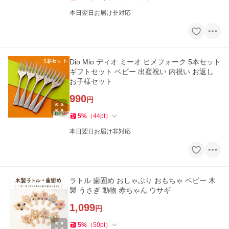
本日翌日お届け非対応
Dio Mio ディオ ミーオ ヒメフォーク 5本セット
ギフトセット ベビー 出産祝い 内祝い お返し
お子様セット
990
円
5
%
（
44
pt
）
本日翌日お届け非対応
ラトル 歯固め おしゃぶり おもちゃ ベビー 木
製 うさぎ 動物 赤ちゃん ウサギ
1,099
円
5
%
（
50
pt
）