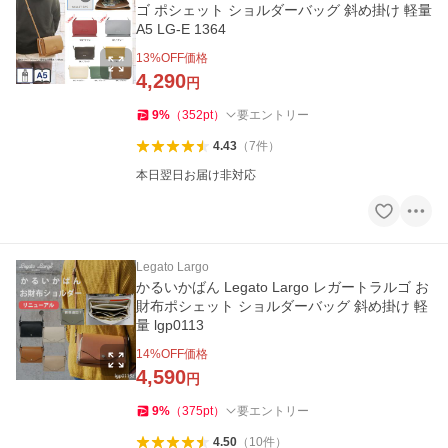
ゴ ポシェット ショルダーバッグ 斜め掛け 軽量
A5 LG-E 1364
13
%OFF価格
4,290
円
9
%
（
352
pt
）
要エントリー
4.43
（
7
件
）
本日翌日お届け非対応
Legato Largo
かるいかばん Legato Largo レガートラルゴ お
財布ポシェット ショルダーバッグ 斜め掛け 軽
量 lgp0113
14
%OFF価格
4,590
円
9
%
（
375
pt
）
要エントリー
4.50
（
10
件
）