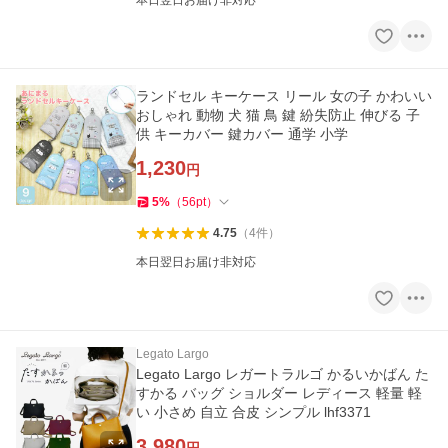
本日翌日お届け非対応
ランドセル キーケース リール 女の子 かわいい
おしゃれ 動物 犬 猫 鳥 鍵 紛失防止 伸びる 子
供 キーカバー 鍵カバー 通学 小学
1,230
円
5
%
（
56
pt
）
4.75
（
4
件
）
本日翌日お届け非対応
Legato Largo
Legato Largo レガートラルゴ かるいかばん た
すかる バッグ ショルダー レディース 軽量 軽
い 小さめ 自立 合皮 シンプル lhf3371
3,980