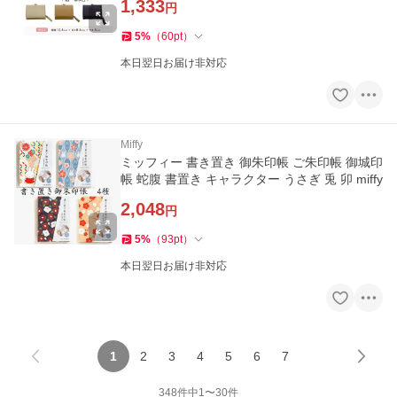
1,333
円
5
%
（
60
pt
）
本日翌日お届け非対応
Miffy
ミッフィー 書き置き 御朱印帳 ご朱印帳 御城印
帳 蛇腹 書置き キャラクター うさぎ 兎 卯 miffy
2,048
円
5
%
（
93
pt
）
本日翌日お届け非対応
1
2
3
4
5
6
7
348
件中
1
〜
30
件