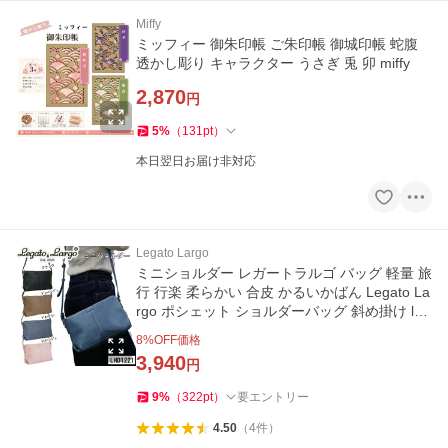
Miffy
ミッフィー 御朱印帳 ご朱印帳 御城印帳 蛇腹
透かし彫り キャラクター うさぎ 兎 卯 miffy
2,870
円
5
%
（
131
pt
）
本日翌日お届け非対応
Legato Largo
ミニショルダー レガートラルゴ バッグ 軽量 旅
行 行楽 柔らかい 合皮 かるいかばん Legato La
rgo ポシェット ショルダーバッグ 斜め掛け lhd
1221
8
%OFF価格
3,940
円
9
%
（
322
pt
）
要エントリー
4.50
（
4
件
）