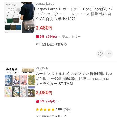
Legato Largo
Legato Largo レガートラルゴ かるいかばん バ
ッグ ショルダー ミニ レディース 軽量 軽い 自
立 A5 合皮 シボ lhd1372
3,480
円
9
%
（
284
pt
）
要エントリー
本日翌日お届け非対応
MOOMIN
ムーミン リトルミイ スナフキン 御朱印帳 じゃ
ばら帳 ご朱印帳 御城印帳 蛇腹 ニョロニョロ
キャラクター ST-TMM
2,080
円
5
%
（
94
pt
）
4.80
（
5
件
）