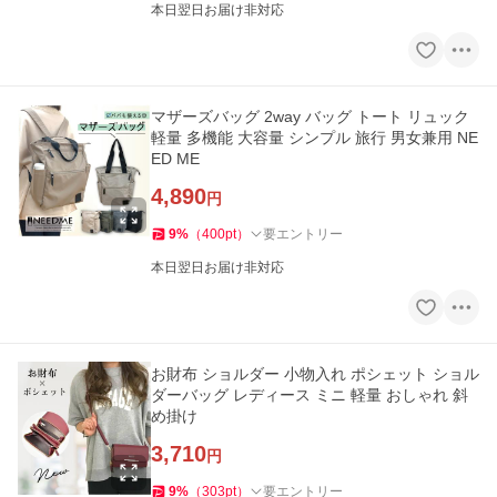
本日翌日お届け非対応
マザーズバッグ 2way バッグ トート リュック
軽量 多機能 大容量 シンプル 旅行 男女兼用 NE
ED ME
4,890
円
9
%
（
400
pt
）
要エントリー
本日翌日お届け非対応
お財布 ショルダー 小物入れ ポシェット ショル
ダーバッグ レディース ミニ 軽量 おしゃれ 斜
め掛け
3,710
円
9
%
（
303
pt
）
要エントリー