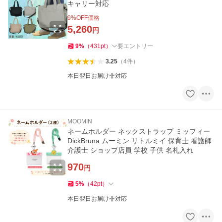
キャリー対応
9
%OFF価格
5,260
円
9
%
（
431
pt
）
要エントリー
3.25
（
4
件
）
本日翌日お届け非対応
MOOMIN
ネームホルダー ネックストラップ ミッフィー
DickBruna ムーミン リトルミイ 保育士 看護師
介護士 ショップ店員 学校 子供 名札入れ
970
円
5
%
（
42
pt
）
本日翌日お届け非対応