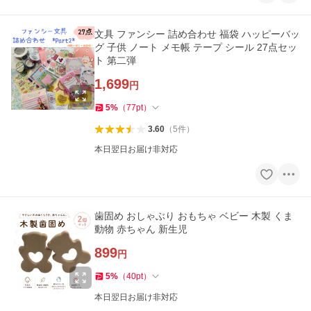
文具 ファンシー 詰め合わせ 福袋 ハッピーバッ
グ 子供 ノート メモ帳 テープ シール 27点セッ
ト 第二弾
1,699
円
5
%
（
77
pt
）
3.60
（
5
件
）
本日翌日お届け非対応
歯固め おしゃぶり おもちゃ ベビー 木製 くま
動物 赤ちゃん 新生児
899
円
5
%
（
40
pt
）
本日翌日お届け非対応