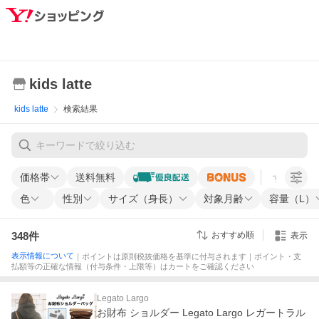
kids latte
kids latte
検索結果
価格帯
送料無料
すべての条
色
性別
サイズ（身長）
対象月齢
容量（L）
348
件
おすすめ順
表示
表示情報について
｜ポイントは原則税抜価格を基準に付与されます｜ポイント・支
払額等の正確な情報（付与条件・上限等）はカートをご確認ください
Legato Largo
お財布 ショルダー Legato Largo レガートラル