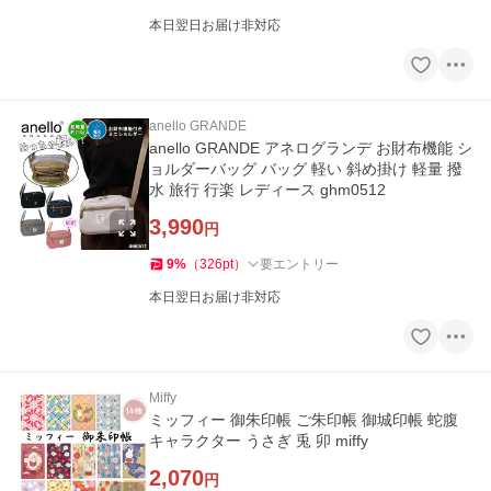
本日翌日お届け非対応
anello GRANDE
anello GRANDE アネログランデ お財布機能 シ
ョルダーバッグ バッグ 軽い 斜め掛け 軽量 撥
水 旅行 行楽 レディース ghm0512
3,990
円
9
%
（
326
pt
）
要エントリー
本日翌日お届け非対応
Miffy
ミッフィー 御朱印帳 ご朱印帳 御城印帳 蛇腹
キャラクター うさぎ 兎 卯 miffy
2,070
円