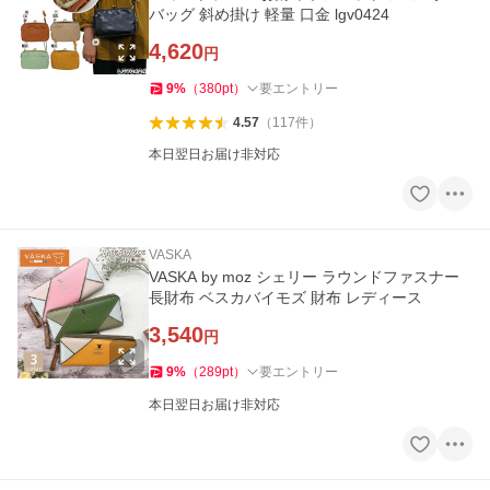
バッグ 斜め掛け 軽量 口金 lgv0424
4,620
円
9
%
（
380
pt
）
要エントリー
4.57
（
117
件
）
本日翌日お届け非対応
VASKA
VASKA by moz シェリー ラウンドファスナー
長財布 ベスカバイモズ 財布 レディース
3,540
円
9
%
（
289
pt
）
要エントリー
本日翌日お届け非対応