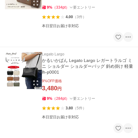
9
%
（
334
pt
）
要エントリー
4.00
（
3
件
）
本日翌日お届け非対応
Legato Largo
かるいかばん Legato Largo レガートラルゴ ミ
ニ ショルダー ショルダーバッグ 斜め掛け 軽量
lh-p0001
9
%OFF価格
3,480
円
9
%
（
284
pt
）
要エントリー
3.80
（
5
件
）
本日翌日お届け非対応