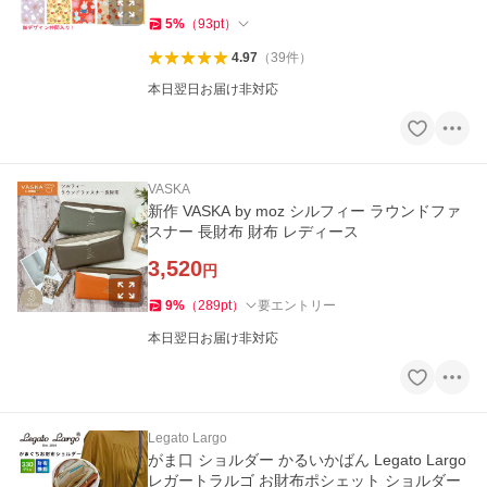
5
%
（
93
pt
）
4.97
（
39
件
）
本日翌日お届け非対応
VASKA
新作 VASKA by moz シルフィー ラウンドファ
スナー 長財布 財布 レディース
3,520
円
9
%
（
289
pt
）
要エントリー
本日翌日お届け非対応
Legato Largo
がま口 ショルダー かるいかばん Legato Largo
レガートラルゴ お財布ポシェット ショルダー