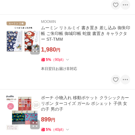
MOOMIN
ムーミン リトルミイ 書き置き 差し込み 御朱印
帳 ご朱印帳 御城印帳 蛇腹 書置き キャラクタ
ー ST-TMM
1,980
円
5
%
（
90
pt
）
本日翌日お届け非対応
ポーチ 小物入れ 移動ポケット クラシックカー
リボン ターコイズ ガール ポシェット 子供 女
の子 男の子
899
円
5
%
（
40
pt
）