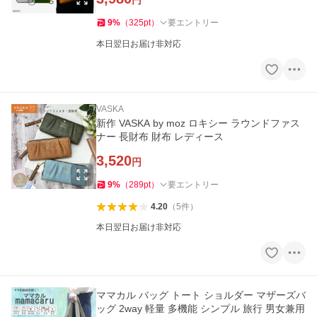
円
9
%
（
325
pt
）
要エントリー
本日翌日お届け非対応
VASKA
新作 VASKA by moz ロキシー ラウンドファス
ナー 長財布 財布 レディース
3,520
円
9
%
（
289
pt
）
要エントリー
4.20
（
5
件
）
本日翌日お届け非対応
ママカル バッグ トート ショルダー マザーズバ
ッグ 2way 軽量 多機能 シンプル 旅行 男女兼用