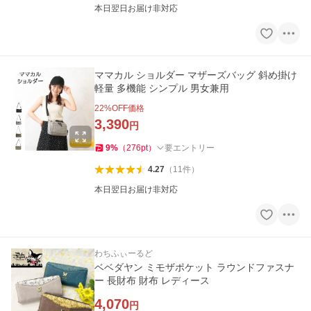
本日翌日お届け非対応
ママカル ショルダー マザーズバッグ 斜め掛け
軽量 多機能 シンプル 男女兼用
22
%OFF価格
3,390
円
9
%
（
276
pt
）
要エントリー
4.27
（
11
件
）
本日翌日お届け非対応
わちふぃーるど
ベベダヤン ミモザポケット ラウンドファスナ
ー 長財布 財布 レディース
4,070
円